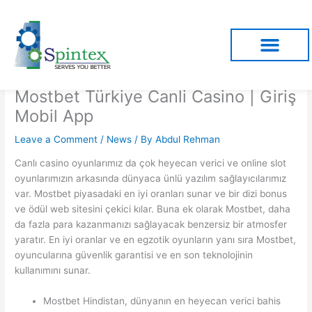
Skip
to
content
Mostbet Türkiye Canli Casino | Giriş
Mobil App
Leave a Comment
/
News
/ By
Abdul Rehman
Canlı casino oyunlarımız da çok heyecan verici ve online slot
oyunlarımızın arkasında dünyaca ünlü yazılım sağlayıcılarımız
var. Mostbet piyasadaki en iyi oranları sunar ve bir dizi bonus
ve ödül web sitesini çekici kılar. Buna ek olarak Mostbet, daha
da fazla para kazanmanızı sağlayacak benzersiz bir atmosfer
yaratır. En iyi oranlar ve en egzotik oyunların yanı sıra Mostbet,
oyuncularına güvenlik garantisi ve en son teknolojinin
kullanımını sunar.
Mostbet Hindistan, dünyanın en heyecan verici bahis