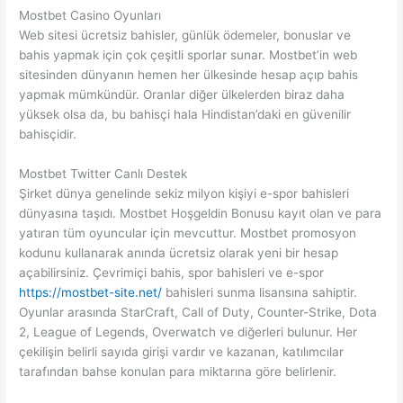
Mostbet Casino Oyunları
Web sitesi ücretsiz bahisler, günlük ödemeler, bonuslar ve
bahis yapmak için çok çeşitli sporlar sunar. Mostbet’in web
sitesinden dünyanın hemen her ülkesinde hesap açıp bahis
yapmak mümkündür. Oranlar diğer ülkelerden biraz daha
yüksek olsa da, bu bahisçi hala Hindistan’daki en güvenilir
bahisçidir.
Mostbet Twitter Canlı Destek
Şirket dünya genelinde sekiz milyon kişiyi e-spor bahisleri
dünyasına taşıdı. Mostbet Hoşgeldin Bonusu kayıt olan ve para
yatıran tüm oyuncular için mevcuttur. Mostbet promosyon
kodunu kullanarak anında ücretsiz olarak yeni bir hesap
açabilirsiniz. Çevrimiçi bahis, spor bahisleri ve e-spor
https://mostbet-site.net/
bahisleri sunma lisansına sahiptir.
Oyunlar arasında StarCraft, Call of Duty, Counter-Strike, Dota
2, League of Legends, Overwatch ve diğerleri bulunur. Her
çekilişin belirli sayıda girişi vardır ve kazanan, katılımcılar
tarafından bahse konulan para miktarına göre belirlenir.