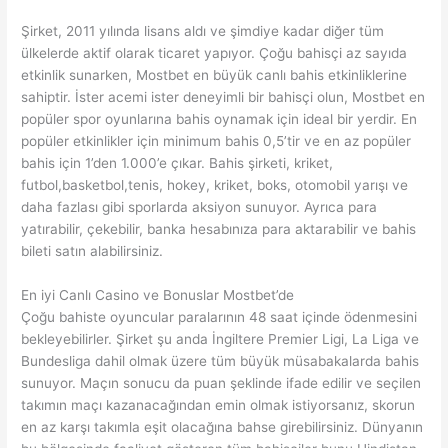
Şirket, 2011 yılında lisans aldı ve şimdiye kadar diğer tüm
ülkelerde aktif olarak ticaret yapıyor. Çoğu bahisçi az sayıda
etkinlik sunarken, Mostbet en büyük canlı bahis etkinliklerine
sahiptir. İster acemi ister deneyimli bir bahisçi olun, Mostbet en
popüler spor oyunlarına bahis oynamak için ideal bir yerdir. En
popüler etkinlikler için minimum bahis 0,5’tir ve en az popüler
bahis için 1’den 1.000’e çıkar. Bahis şirketi, kriket,
futbol,basketbol,tenis, hokey, kriket, boks, otomobil yarışı ve
daha fazlası gibi sporlarda aksiyon sunuyor. Ayrıca para
yatırabilir, çekebilir, banka hesabınıza para aktarabilir ve bahis
bileti satın alabilirsiniz.
En iyi Canlı Casino ve Bonuslar Mostbet’de
Çoğu bahiste oyuncular paralarının 48 saat içinde ödenmesini
bekleyebilirler. Şirket şu anda İngiltere Premier Ligi, La Liga ve
Bundesliga dahil olmak üzere tüm büyük müsabakalarda bahis
sunuyor. Maçın sonucu da puan şeklinde ifade edilir ve seçilen
takımın maçı kazanacağından emin olmak istiyorsanız, skorun
en az karşı takımla eşit olacağına bahse girebilirsiniz. Dünyanın