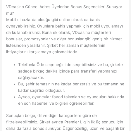
VDcasino Güncel Adres Üyelerine Bonus Seçenekleri Sunuyor
mu?
Mobil cihazlarda olduğu gibi online olarak da bahis
oynayabilirsiniz. Oyunlara bahis yapmak için mobil uygulamayı
da kullanabilirsiniz. Buna ek olarak, VDcasino müşterileri
bonuslar, promosyonlar ve diğer bonuslar gibi geniş bir hizmet
listesinden yararlanır. Şirket her zaman müşterilerinin
ihtiyaçlarını karşılamaya çalışmaktadır.
Telefonla Öde seçeneğini de seçebilirsiniz ve bu, şirkete
sadece birkaç dakika içinde para transferi yapmanızı
sağlayacaktır.
Bu, şehir temasının ne kadar benzersiz ve bu temanın ne
kadar şaşırtıcı olduğudur.
Ayrıca, oyuncular favori takımları ve oyuncuları hakkında
en son haberleri ve bilgileri öğrenebilirler.
Sonuçları bölge, dil ve diğer kategorilere göre de
filtreleyebilirsiniz. Şirket ayrıca Premier Lig’in ilk üç sonucu için
daha da fazla bonus sunuyor. Üzgün​​özelliği, uzun ve başarılı bir