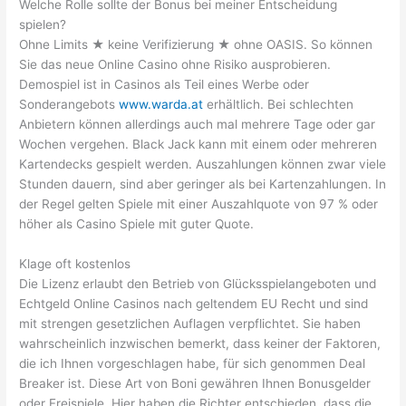
Welche Rolle sollte der Bonus bei meiner Entscheidung
spielen?
Ohne Limits ★ keine Verifizierung ★ ohne OASIS. So können
Sie das neue Online Casino ohne Risiko ausprobieren.
Demospiel ist in Casinos als Teil eines Werbe oder
Sonderangebots
www.warda.at
erhältlich. Bei schlechten
Anbietern können allerdings auch mal mehrere Tage oder gar
Wochen vergehen. Black Jack kann mit einem oder mehreren
Kartendecks gespielt werden. Auszahlungen können zwar viele
Stunden dauern, sind aber geringer als bei Kartenzahlungen. In
der Regel gelten Spiele mit einer Auszahlquote von 97 % oder
höher als Casino Spiele mit guter Quote.
Klage oft kostenlos
Die Lizenz erlaubt den Betrieb von Glücksspielangeboten und
Echtgeld Online Casinos nach geltendem EU Recht und sind
mit strengen gesetzlichen Auflagen verpflichtet. Sie haben
wahrscheinlich inzwischen bemerkt, dass keiner der Faktoren,
die ich Ihnen vorgeschlagen habe, für sich genommen Deal
Breaker ist. Diese Art von Boni gewähren Ihnen Bonusgelder
oder Freispiele. Hier haben die Richter entschieden, dass die