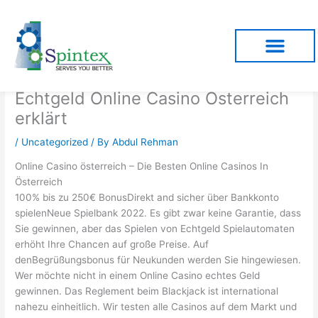
Skip
to
content
Echtgeld Online Casino Österreich
erklärt
/
Uncategorized
/ By
Abdul Rehman
Online Casino österreich – Die Besten Online Casinos In
Österreich
100% bis zu 250€ BonusDirekt and sicher über Bankkonto
spielenNeue Spielbank 2022. Es gibt zwar keine Garantie, dass
Sie gewinnen, aber das Spielen von Echtgeld Spielautomaten
erhöht Ihre Chancen auf große Preise. Auf
denBegrüßungsbonus für Neukunden werden Sie hingewiesen.
Wer möchte nicht in einem Online Casino echtes Geld
gewinnen. Das Reglement beim Blackjack ist international
nahezu einheitlich. Wir testen alle Casinos auf dem Markt und