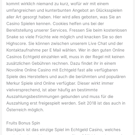
kommt wirklich niemand zu kurz, wofür wir mit einem
umfangreichen und kunterbunten Angebot an Glücksspielen
aller Art gesorgt haben. Hier wird alles geboten, was Sie an
Casino Spielen kennen. Cookies helfen uns bei der
Bereitstellung unserer Services. Fressen Sie beim kostenlosen
Snake so viele Früchte wie möglich und knacken Sie so den
Highscore. Sie können zwischen unserem Live Chat und der
Kontaktaufnahme per E Mail wählen. Wer in den guten Online
Casinos Echtgeld einzahlen will, muss in der Regel mit keinen
zusätzlichen Gebühren rechnen. Dazu findet ihr in einem
Novoline Online Casino mit Echtgeld fast alle verfügbaren
Spiele des Herstellers und auch die berühmten und populären
Merkur Spiele sind Online verfügbar. Dieser wirkt immer
vielversprechend, ist aber häufig an bestimmte
Auszahlungsbestimmungen gebunden und muss für die
Auszahlung erst freigespielt werden. Seit 2018 ist das auch in
Österreich möglich.
Fruits Bonus Spin
Blackjack ist das einzige Spiel im Echtgeld Casino, welches