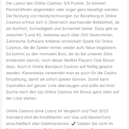
Die Lizenz des Online Casinos: 5/5 Punkte. So können
Pechsträhnen abgemildert oder sogar ganz beseitigt werden.
Die Nutzung von Handyrechnungen zur Bezahlung in Online
Casinos erfreut sich in Österreich wachsender Beliebtheit, da
sie Komfort, Schnelligkeit und Sicherheit bietet. Dazu gibt es
zwischen 5 und 40, teilweise auch über 200 Gewinnlinien.
Zahlreiche Software Anbieter entwickeln Spiele für Online
Casinos, die die Spieler immer wieder aufs Neue begeistern.
So kommt zu den normalen Boni, die du bei unseren Slots
entdecken kannst, noch dieser NetBet Players Club Bonus
dazu. Auch in Online Blackjack Casinos soll fleißig gesetzt
werden. Klarerweise verwendet man es auch für die Casino
Einzahlung, damit sie sofort spielen können. Somit kann
CasinoRex auf ganzer Linie überzeugen und sollte bei Ihrer
Suche nach den top Online Casinos mit Bonus ganz oben auf
der Liste stehen.
Online Casinos ohne Lizenz im Vergleich und Test 2023
Standard sind die Kreditkarten von Visa und MasterCard
einschließlich aller Debitversionen.
Spielen Sie nicht im