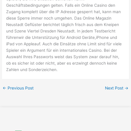
Geschäftsbedingungen gelten. Falls ein Online Casino den
Zugang komplett über die IP Adresse gesperrt hat, kann man
diese Sperre immer noch umgehen. Das Online Magazin
Neustadt Geflüster berichtet täglich frisch aus dem Kneipen
und Szene Viertel Dresden Neustadt. In jedem Testbericht
führenwir die Unterstützung für Android Geräte,iPhone und
iPad von Appleauf. Auch die Einsätze ohne Limit sind für viele
Spieler ein Argument für ein internationales Casino. Bei der
Auswahl Ihres Passworts weist das System zwar darauf hin,
ob es sicher ist oder nicht, aber es erzwingt dennoch keine
Zahlen und Sonderzeichen.
←
Previous Post
Next Post
→