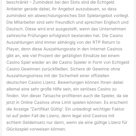
beschränkt – Zumindest bei den Slots sind die Echtgeld
Anbieter gerade dabei, ihr Angebot auszubauen, so dass
zumindest ein abwechslungsreiches Slot Spielangebot vorliegt.
Die Mitarbeiter sind sehr freundlich und sprechen Englisch und
Deutsch. Diese wird erst ausgestellt, wenn das Unternehmen
zahlreiche Prüfungen erfolgreich bestanden hat. Die Casino
Auszahlungen sind immer abhängig von der RTP Return to
Player, denn diese Auszahlungsrate in den Internet Casinos
gibt an, wie viel Prozent der getätigten Einsätze bei einem
Casino Spiel wieder an die Casino Spieler in Form von Echtgeld
Casino Gewinnen zurückfließen. Sichere dir Gewinne ohne
Auszahlungsstress mit der Sicherheit einer offiziellen
deutschen Casino Lizenz. Bewertungen können Ihnen dabei
allemal eine sehr große Hilfe sein, ein seriöses Casino zu
finden. Von dieser Tatsache profitieren auch die Spieler, da sie
jetzt in Online Casinos ohne Limit spielen können. Es erscheint
die Anzeige “Zertifikat Gültig”. Ein unbedingt wichtiger Faktor
ist auf jeden Fall die Lizenz, denn legal sind Casinos mit
echtem Geldeinsatz nur dann, wenn sie eine gültige Lizenz für
Glücksspiel vorweisen können.