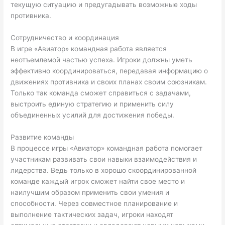
текущую ситуацию и предугадывать возможные ходы
противника.
Сотрудничество и координация
В игре «Авиатор» командная работа является
неотъемлемой частью успеха. Игроки должны уметь
эффективно координироваться, передавая информацию о
движениях противника и своих планах своим союзникам.
Только так команда сможет справиться с задачами,
выстроить единую стратегию и применить силу
объединенных усилий для достижения победы.
Развитие команды
В процессе игры «Авиатор» командная работа помогает
участникам развивать свои навыки взаимодействия и
лидерства. Ведь только в хорошо скоординированной
команде каждый игрок сможет найти свое место и
наилучшим образом применить свои умения и
способности. Через совместное планирование и
выполнение тактических задач, игроки находят