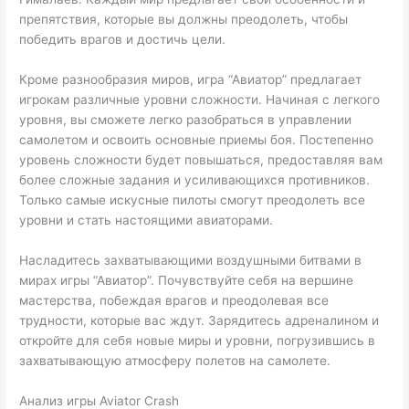
препятствия, которые вы должны преодолеть, чтобы
победить врагов и достичь цели.
Кроме разнообразия миров, игра “Авиатор” предлагает
игрокам различные уровни сложности. Начиная с легкого
уровня, вы сможете легко разобраться в управлении
самолетом и освоить основные приемы боя. Постепенно
уровень сложности будет повышаться, предоставляя вам
более сложные задания и усиливающихся противников.
Только самые искусные пилоты смогут преодолеть все
уровни и стать настоящими авиаторами.
Насладитесь захватывающими воздушными битвами в
мирах игры “Авиатор”. Почувствуйте себя на вершине
мастерства, побеждая врагов и преодолевая все
трудности, которые вас ждут. Зарядитесь адреналином и
откройте для себя новые миры и уровни, погрузившись в
захватывающую атмосферу полетов на самолете.
Анализ игры Aviator Crash