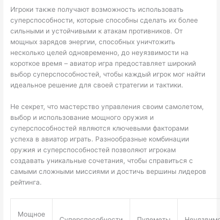
Игроки также получают возможность использовать
суперспособности, которые способны сделать их более
сильными и устойчивыми к атакам противников. От
мощных зарядов энергии, способных уничтожить
несколько целей одновременно, до неуязвимости на
короткое время – авиатор игра предоставляет широкий
выбор суперспособностей, чтобы каждый игрок мог найти
идеальное решение для своей стратегии и тактики.
Не секрет, что мастерство управления своим самолетом,
выбор и использование мощного оружия и
суперспособностей являются ключевыми факторами
успеха в авиатор играть. Разнообразные комбинации
оружия и суперспособностей позволяют игрокам
создавать уникальные сочетания, чтобы справиться с
самыми сложными миссиями и достичь вершины лидеров
рейтинга.
Мощное
Суперспособности
Пулеметы
Неуязвим