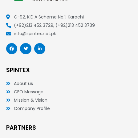
C-92, K.D.A Scheme No.1, Karachi
(+92)213 452 3729, (+92)213 452 3739
info@spintex.net.pk
F
T
L
a
w
i
c
i
n
e
t
k
b
t
e
o
e
d
SPINTEX
o
r
i
k
n
-
-
About us
f
i
n
CEO Message
Mission & Vision
Company Profile
PARTNERS