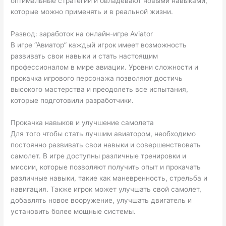
оптимальные стратегии и овладевают новыми навыками,
которые можно применять и в реальной жизни.
Развод: заработок на онлайн-игре Aviator
В игре “Авиатор” каждый игрок имеет возможность
развивать свои навыки и стать настоящим
профессионалом в мире авиации. Уровни сложности и
прокачка игрового персонажа позволяют достичь
высокого мастерства и преодолеть все испытания,
которые подготовили разработчики.
Прокачка навыков и улучшение самолета
Для того чтобы стать лучшим авиатором, необходимо
постоянно развивать свои навыки и совершенствовать
самолет. В игре доступны различные тренировки и
миссии, которые позволяют получить опыт и прокачать
различные навыки, такие как маневренность, стрельба и
навигация. Также игрок может улучшать свой самолет,
добавлять новое вооружение, улучшать двигатель и
установить более мощные системы.