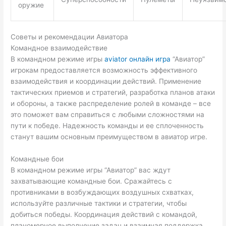
оружие
Советы и рекомендации Авиатора
Командное взаимодействие
В командном режиме игры
aviator онлайн игра
“Авиатор”
игрокам предоставляется возможность эффективного
взаимодействия и координации действий. Применение
тактических приемов и стратегий, разработка планов атаки
и обороны, а также распределение ролей в команде – все
это поможет вам справиться с любыми сложностями на
пути к победе. Надежность команды и ее сплоченность
станут вашим основным преимуществом в авиатор игре.
Командные бои
В командном режиме игры “Авиатор” вас ждут
захватывающие командные бои. Сражайтесь с
противниками в возбуждающих воздушных схватках,
используйте различные тактики и стратегии, чтобы
добиться победы. Координация действий с командой,
планомерное выполнение задач и взаимная поддержка