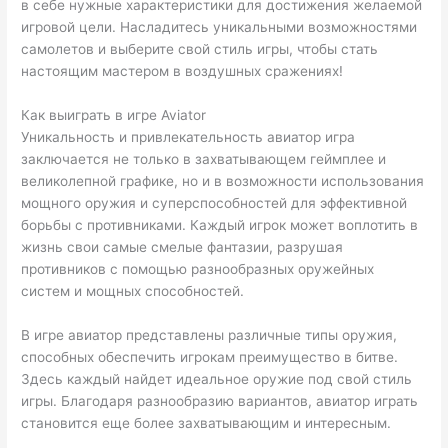
в себе нужные характеристики для достижения желаемой
игровой цели. Насладитесь уникальными возможностями
самолетов и выберите свой стиль игры, чтобы стать
настоящим мастером в воздушных сражениях!
Как выиграть в игре Aviator
Уникальность и привлекательность авиатор игра
заключается не только в захватывающем геймплее и
великолепной графике, но и в возможности использования
мощного оружия и суперспособностей для эффективной
борьбы с противниками. Каждый игрок может воплотить в
жизнь свои самые смелые фантазии, разрушая
противников с помощью разнообразных оружейных
систем и мощных способностей.
В игре авиатор представлены различные типы оружия,
способных обеспечить игрокам преимущество в битве.
Здесь каждый найдет идеальное оружие под свой стиль
игры. Благодаря разнообразию вариантов, авиатор играть
становится еще более захватывающим и интересным.