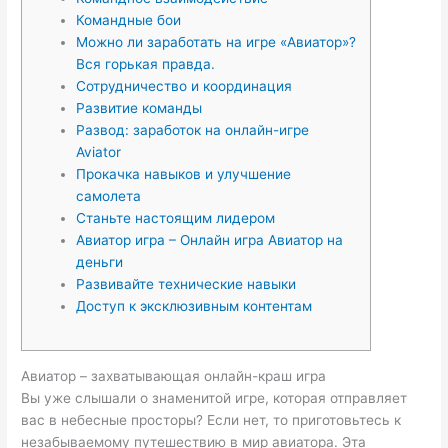
Командные бои
Можно ли заработать на игре «Авиатор»?
Вся горькая правда.
Сотрудничество и координация
Развитие команды
Развод: заработок на онлайн-игре
Aviator
Прокачка навыков и улучшение
самолета
Станьте настоящим лидером
Авиатор игра – Онлайн игра Авиатор на
деньги
Развивайте технические навыки
Доступ к эксклюзивным контентам
Авиатор – захватывающая онлайн-краш игра
Вы уже слышали о знаменитой игре, которая отправляет
вас в небесные просторы? Если нет, то приготовьтесь к
незабываемому путешествию в мир авиатора. Эта