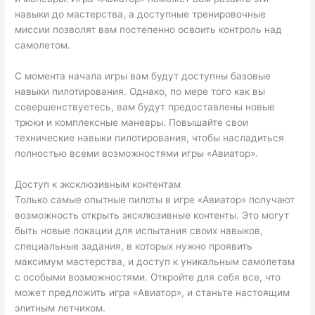
навыки до мастерства, а доступные тренировочные
миссии позволят вам постепенно освоить контроль над
самолетом.
С момента начала игры вам будут доступны базовые
навыки пилотирования. Однако, по мере того как вы
совершенствуетесь, вам будут предоставлены новые
трюки и комплексные маневры. Повышайте свои
технические навыки пилотирования, чтобы насладиться
полностью всеми возможностями игры «Авиатор».
Доступ к эксклюзивным контентам
Только самые опытные пилоты в игре «Авиатор» получают
возможность открыть эксклюзивные контенты. Это могут
быть новые локации для испытания своих навыков,
специальные задания, в которых нужно проявить
максимум мастерства, и доступ к уникальным самолетам
с особыми возможностями. Откройте для себя все, что
может предложить игра «Авиатор», и станьте настоящим
элитным летчиком.