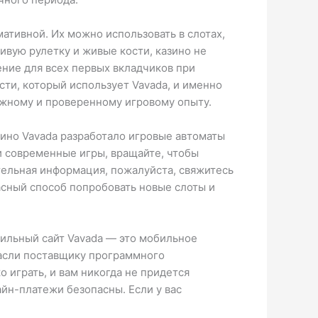
ативной. Их можно использовать в слотах,
ивую рулетку и живые кости, казино не
ние для всех первых вкладчиков при
сти, который использует Vavada, и именно
ежному и проверенному игровому опыту.
зино Vavada разработало игровые автоматы
ли современные игры, вращайте, чтобы
ительная информация, пожалуйста, свяжитесь
асный способ попробовать новые слоты и
ильный сайт Vavada — это мобильное
асли поставщику программного
 играть, и вам никогда не придется
йн-платежи безопасны. Если у вас