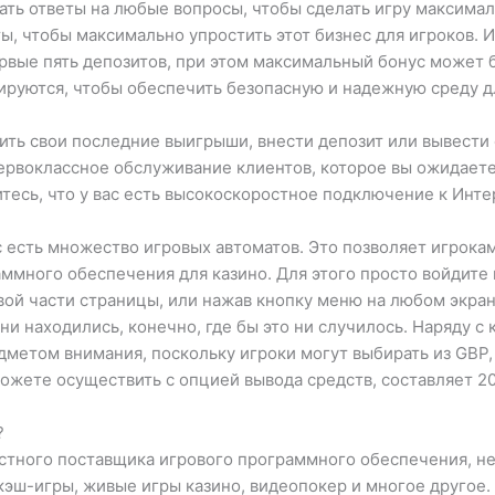
ать ответы на любые вопросы, чтобы сделать игру максимал
ы, чтобы максимально упростить этот бизнес для игроков. 
рвые пять депозитов, при этом максимальный бонус может б
ируются, чтобы обеспечить безопасную и надежную среду д
ить свои последние выигрыши, внести депозит или вывести 
ервоклассное обслуживание клиентов, которое вы ожидаете,
есь, что у вас есть высокоскоростное подключение к Интер
ас есть множество игровых автоматов. Это позволяет игро
ммного обеспечения для казино. Для этого просто войдите 
ой части страницы, или нажав кнопку меню на любом экран
 ни находились, конечно, где бы это ни случилось. Наряду с
етом внимания, поскольку игроки могут выбирать из GBP, 
ожете осуществить с опцией вывода средств, составляет 20
?
вестного поставщика игрового программного обеспечения, н
 кэш-игры, живые игры казино, видеопокер и многое другое