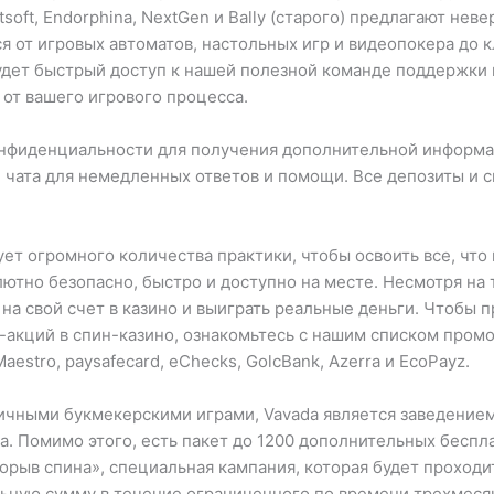
Betsoft, Endorphina, NextGen и Bally (старого) предлагают не
я от игровых автоматов, настольных игр и видеопокера до к
 будет быстрый доступ к нашей полезной команде поддержк
от вашего игрового процесса.
нфиденциальности для получения дополнительной информац
и чата для немедленных ответов и помощи. Все депозиты и 
ебует огромного количества практики, чтобы освоить все, что
лютно безопасно, быстро и доступно на месте. Несмотря на 
на свой счет в казино и выиграть реальные деньги. Чтобы
акций в спин-казино, ознакомьтесь с нашим списком промо-
estro, paysafecard, eChecks, GolcBank, Azerra и EcoPayz.
личными букмекерскими играми, Vavada является заведением 
a. Помимо этого, есть пакет до 1200 дополнительных беспл
орыв спина», специальная кампания, которая будет проходит
ьную сумму в течение ограниченного по времени трехмеся