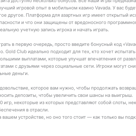
ита доступно несколько бонусов. Все наши игры предназнач
лучший игровой опыт в мобильном казино Vavada. У вас буде
гое другое. Платформа для азартных игр имеет открытый ис
пасности и что они защищены от вредоносного программного
реальную учетную запись игрока и начать играть.
грать в первую очередь, просто введите бонусный код «Vava
. Gold Club идеально подходит для тех, кто хочет испытат
 большими выплатами, которые улучшат впечатления от развл
татами с друзьями через социальные сети. Игроки могут сни
льные деньги.
довольствие, которое вам нужно, чтобы продолжать возвращ
носить депозиты, чтобы увеличить свои шансы на выигрыш.
00 игр, некоторые из которых представляют собой слоты, не
еспечения в отрасли.
а вашем устройстве, но оно того стоит — как только вы по