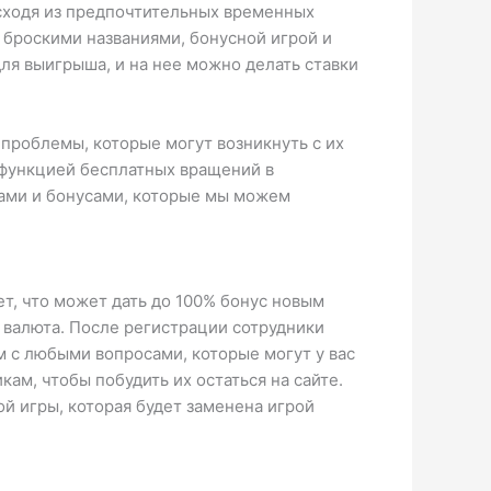
исходя из предпочтительных временных
 броскими названиями, бонусной игрой и
ля выигрыша, и на нее можно делать ставки
проблемы, которые могут возникнуть с их
 функцией бесплатных вращений в
вами и бонусами, которые мы можем
ет, что может дать до 100% бонус новым
 валюта. После регистрации сотрудники
м с любыми вопросами, которые могут у вас
ам, чтобы побудить их остаться на сайте.
й игры, которая будет заменена игрой