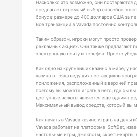
Насколько это возможно, они постараются д
предлагает огромный выбор способов оплат
бонус в размере до 400 долларов США за пе
Все транзакции в Vavada постоянно контрол
Таким образом, игроки могут просто провер
рекламных акциях. Они также предлагают п
электронную почту и телефон. Просто убедит
Как одно из крупнейших казино в мире, у н
казино от ряда ведущих поставщиков програ
приложения, расположенный в верхней прав
поэтому вы можете играть в него, где бы вы
доступные валюты являются еще одним предм
Максимальный вывод средств, который вы м
Как начать в Vavada казино играть на деньги
Vavada работает на платформе iSoftBet, из
настольные игры, джекпоты, скретч-карты,