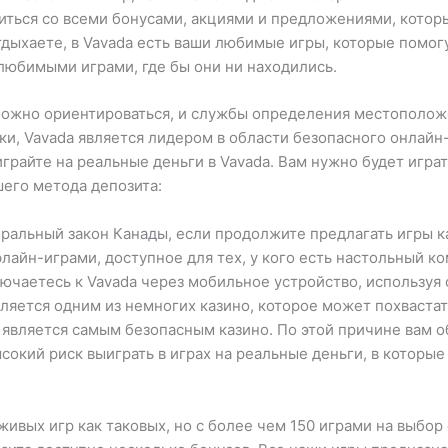
иться со всеми бонусами, акциями и предложениями, котор
тдыхаете, в Vavada есть ваши любимые игры, которые помогу
любимыми играми, где бы они ни находились.
ложно ориентироваться, и службы определения местоположе
ки, Vavada является лидером в области безопасного онлай
грайте на реальные деньги в Vavada. Вам нужно будет играт
шего метода депозита:
ральный закон Канады, если продолжите предлагать игры к
лайн-играми, доступное для тех, у кого есть настольный к
ючаетесь к Vavada через мобильное устройство, используя
вляется одним из немногих казино, которое может похваста
 является самым безопасным казино. По этой причине вам 
ысокий риск выиграть в играх на реальные деньги, в которые
ивых игр как таковых, но с более чем 150 играми на выбор 