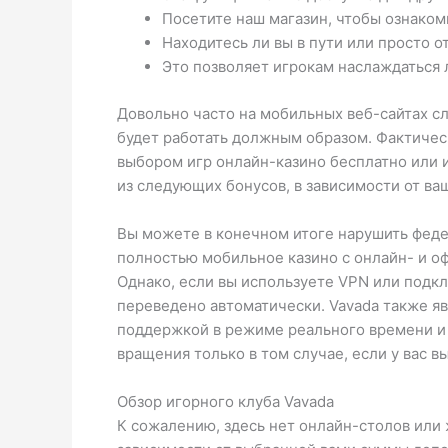
Посетите наш магазин, чтобы ознаком
Находитесь ли вы в пути или просто о
Это позволяет игрокам наслаждаться 
Довольно часто на мобильных веб-сайтах с
будет работать должным образом. Фактичес
выбором игр онлайн-казино бесплатно или и
из следующих бонусов, в зависимости от ва
Вы можете в конечном итоге нарушить феде
полностью мобильное казино с онлайн- и оф
Однако, если вы используете VPN или подкл
переведено автоматически. Vavada также я
поддержкой в ​​режиме реального времени и
вращения только в том случае, если у вас в
Обзор игорного клуба Vavada
К сожалению, здесь нет онлайн-столов или ж