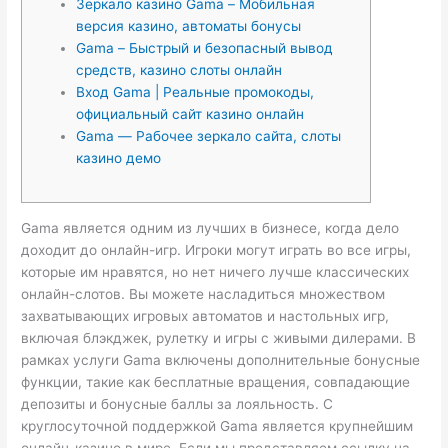
Зеркало казино Gama – Мобильная
версия казино, автоматы бонусы
Gama – Быстрый и безопасный вывод
средств, казино слоты онлайн
Вход Gama | Реальные промокоды,
официальный сайт казино онлайн
Gama — Рабочее зеркало сайта, слоты
казино демо
Gama является одним из лучших в бизнесе, когда дело
доходит до онлайн-игр. Игроки могут играть во все игры,
которые им нравятся, но нет ничего лучше классических
онлайн-слотов. Вы можете насладиться множеством
захватывающих игровых автоматов и настольных игр,
включая блэкджек, рулетку и игры с живыми дилерами. В
рамках услуги Gama включены дополнительные бонусные
функции, такие как бесплатные вращения, совпадающие
депозиты и бонусные баллы за лояльность. С
круглосуточной поддержкой Gama является крупнейшим
онлайн-казино в мире. Если мы представляем ссылку на