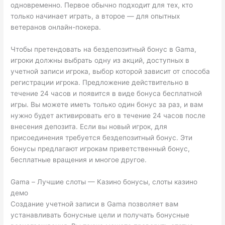
одновременно. Первое обычно подходит для тех, кто
только начинает играть, а второе — для опытных
ветеранов онлайн-покера.
Чтобы претендовать на бездепозитный бонус в Gama,
игроки должны выбрать одну из акций, доступных в
учетной записи игрока, выбор которой зависит от способа
регистрации игрока. Предложение действительно в
течение 24 часов и появится в виде бонуса бесплатной
игры. Вы можете иметь только один бонус за раз, и вам
нужно будет активировать его в течение 24 часов после
внесения депозита. Если вы новый игрок, для
присоединения требуется бездепозитный бонус. Эти
бонусы предлагают игрокам приветственный бонус,
бесплатные вращения и многое другое.
Gama – Лучшие слоты — Казино бонусы, слоты казино
демо
Создание учетной записи в Gama позволяет вам
устанавливать бонусные цели и получать бонусные