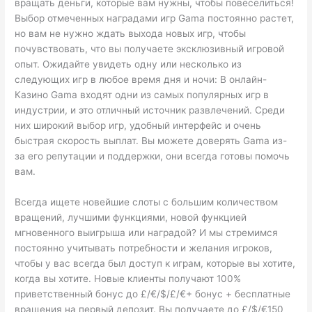
вращать деньги, которые вам нужны, чтобы повеселиться!
Выбор отмеченных наградами игр Gama постоянно растет,
но вам не нужно ждать выхода новых игр, чтобы
почувствовать, что вы получаете эксклюзивный игровой
опыт. Ожидайте увидеть одну или несколько из
следующих игр в любое время дня и ночи: В онлайн-
Казино Gama входят одни из самых популярных игр в
индустрии, и это отличный источник развлечений. Среди
них широкий выбор игр, удобный интерфейс и очень
быстрая скорость выплат. Вы можете доверять Gama из-
за его репутации и поддержки, они всегда готовы помочь
вам.
Всегда ищете новейшие слоты с большим количеством
вращений, лучшими функциями, новой функцией
мгновенного выигрыша или наградой? И мы стремимся
постоянно учитывать потребности и желания игроков,
чтобы у вас всегда был доступ к играм, которые вы хотите,
когда вы хотите. Новые клиенты получают 100%
приветственный бонус до £/€/$/£/€+ бонус + бесплатные
вращения на первый депозит. Вы получаете до £/$/€150