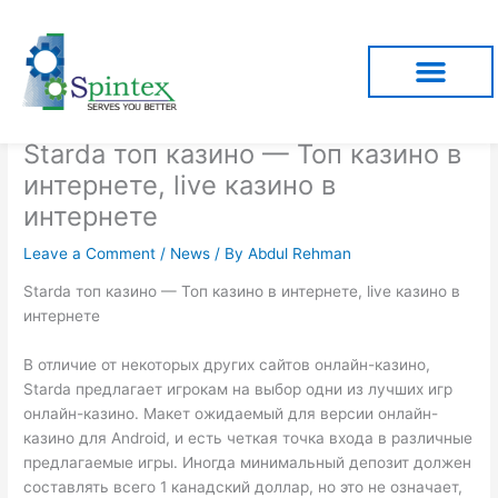
Skip
to
content
Starda топ казино — Топ казино в
интернете, live казино в
интернете
Leave a Comment
/
News
/ By
Abdul Rehman
Starda топ казино — Топ казино в интернете, live казино в
интернете
В отличие от некоторых других сайтов онлайн-казино,
Starda предлагает игрокам на выбор одни из лучших игр
онлайн-казино. Макет ожидаемый для версии онлайн-
казино для Android, и есть четкая точка входа в различные
предлагаемые игры. Иногда минимальный депозит должен
составлять всего 1 канадский доллар, но это не означает,