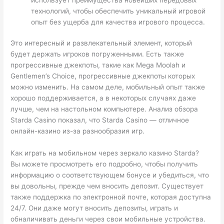
технологий, чтобы обеспечить уникальный игровой
опыт без ущерба для качества игрового процесса.
Это интересный и развлекательный элемент, который
будет держать игроков погруженными. Есть также
прогрессивные джекпоты, такие как Mega Moolah и
Gentlemen’s Choice, прогрессивные джекпоты которых
можно изменить. На самом деле, мобильный опыт также
хорошо поддерживается, а в некоторых случаях даже
лучше, чем на настольном компьютере. Анализ обзора
Starda Casino показал, что Starda Casino — отличное
онлайн-казино из-за разнообразия игр.
Как играть на мобильном через зеркало казино Starda?
Вы можете просмотреть его подробно, чтобы получить
информацию о соответствующем бонусе и убедиться, что
вы довольны, прежде чем вносить депозит. Существует
также поддержка по электронной почте, которая доступна
24/7. Они даже могут вносить депозиты, играть и
обналичивать деньги через свои мобильные устройства.