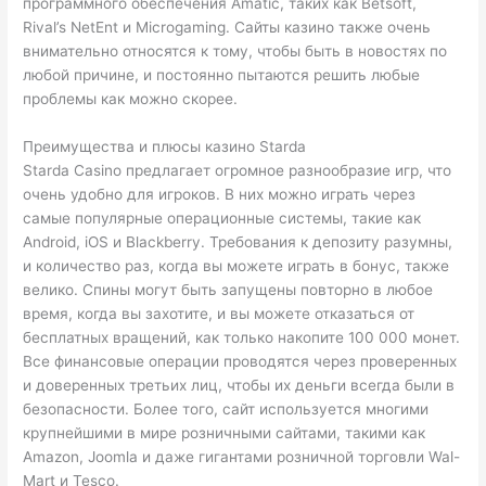
программного обеспечения Amatic, таких как Betsoft,
Rival’s NetEnt и Microgaming. Сайты казино также очень
внимательно относятся к тому, чтобы быть в новостях по
любой причине, и постоянно пытаются решить любые
проблемы как можно скорее.
Преимущества и плюсы казино Starda
Starda Casino предлагает огромное разнообразие игр, что
очень удобно для игроков. В них можно играть через
самые популярные операционные системы, такие как
Android, iOS и Blackberry. Требования к депозиту разумны,
и количество раз, когда вы можете играть в бонус, также
велико. Спины могут быть запущены повторно в любое
время, когда вы захотите, и вы можете отказаться от
бесплатных вращений, как только накопите 100 000 монет.
Все финансовые операции проводятся через проверенных
и доверенных третьих лиц, чтобы их деньги всегда были в
безопасности. Более того, сайт используется многими
крупнейшими в мире розничными сайтами, такими как
Amazon, Joomla и даже гигантами розничной торговли Wal-
Mart и Tesco.