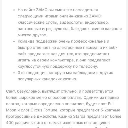
На сайте ZAMO вы сможете насладиться
следующими играми онлайн-казино ZAMO:
классические слоты, видеослоты, видеопокер,
настольные игры, рулетка, блэкджек, живое казино и
многое другое.
Команда поддержки очень профессиональна и
быстро отвечает на электронные письма, а их веб-
сайт предлагает чат для тех, кто предпочитает
играть на своем компьютере, и они предлагают
круглосуточную поддержку по телефону.
Это тенденция, которую мы наблюдаем в других
популярных канадских казино.
Сайт, безусловно, выглядит стильно, и приветствуется
более широкое меню способов оплаты. Одними из первых
слотов, которые определенно впечатлят, будут слот Full
Moon и слот Circus Fortune, которые предлагают 5-кратные
прогрессивные джекпоты. Казино Starda предлагает более
400 различных игр от самых известных поставщиков