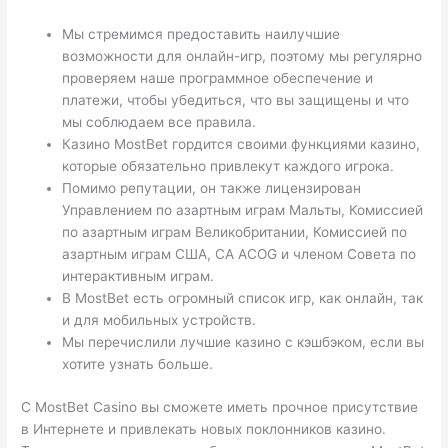
Мы стремимся предоставить наилучшие
возможности для онлайн-игр, поэтому мы регулярно
проверяем наше программное обеспечение и
платежи, чтобы убедиться, что вы защищены и что
мы соблюдаем все правила.
Казино MostBet гордится своими функциями казино,
которые обязательно привлекут каждого игрока.
Помимо репутации, он также лицензирован
Управлением по азартным играм Мальты, Комиссией
по азартным играм Великобритании, Комиссией по
азартным играм США, CA ACOG и членом Совета по
интерактивным играм.
В MostBet есть огромный список игр, как онлайн, так
и для мобильных устройств.
Мы перечислили лучшие казино с кэшбэком, если вы
хотите узнать больше.
С MostBet Casino вы сможете иметь прочное присутствие
в Интернете и привлекать новых поклонников казино.