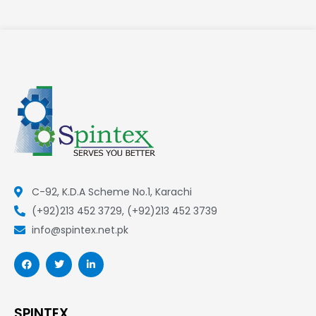
C-92, K.D.A Scheme No.1, Karachi
(+92)213 452 3729, (+92)213 452 3739
info@spintex.net.pk
F
T
L
a
w
i
c
i
n
e
t
k
b
t
e
o
e
d
SPINTEX
o
r
i