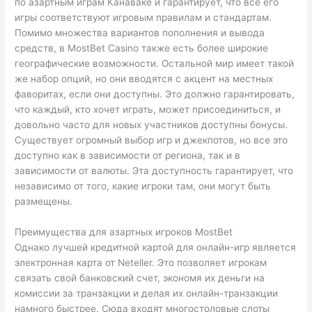
по азартным играм Канаваке и гарантирует, что все его
игры соответствуют игровым правилам и стандартам.
Помимо множества вариантов пополнения и вывода
средств, в MostBet Casino также есть более широкие
географические возможности. Остальной мир имеет такой
же набор опций, но они вводятся с акцент на местных
фаворитах, если они доступны. Это должно гарантировать,
что каждый, кто хочет играть, может присоединиться, и
довольно часто для новых участников доступны бонусы.
Существует огромный выбор игр и джекпотов, но все это
доступно как в зависимости от региона, так и в
зависимости от валюты. Эта доступность гарантирует, что
независимо от того, какие игроки там, они могут быть
размещены.
Преимущества для азартных игроков MostBet
Однако лучшей кредитной картой для онлайн-игр является
электронная карта от Neteller. Это позволяет игрокам
связать свой банковский счет, экономя их деньги на
комиссии за транзакции и делая их онлайн-транзакции
намного быстрее. Сюда входят многостоловые слоты