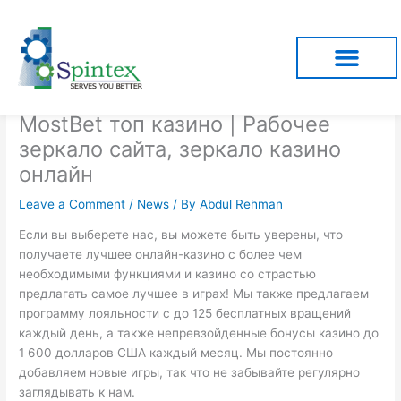
Skip
to
content
MostBet топ казино | Рабочее
зеркало сайта, зеркало казино
онлайн
Leave a Comment
/
News
/ By
Abdul Rehman
Если вы выберете нас, вы можете быть уверены, что
получаете лучшее онлайн-казино с более чем
необходимыми функциями и казино со страстью
предлагать самое лучшее в играх! Мы также предлагаем
программу лояльности с до 125 бесплатных вращений
каждый день, а также непревзойденные бонусы казино до
1 600 долларов США каждый месяц. Мы постоянно
добавляем новые игры, так что не забывайте регулярно
заглядывать к нам.