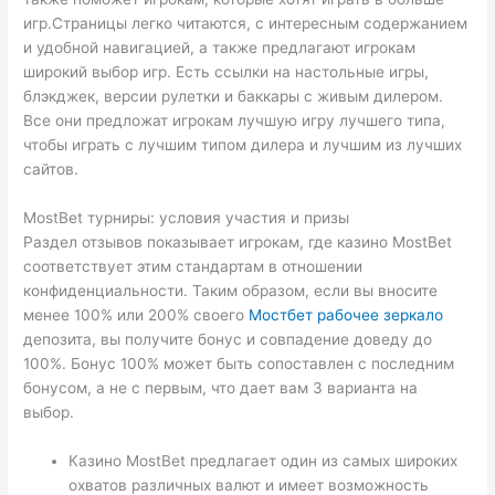
игр.Страницы легко читаются, с интересным содержанием
и удобной навигацией, а также предлагают игрокам
широкий выбор игр. Есть ссылки на настольные игры,
блэкджек, версии рулетки и баккары с живым дилером.
Все они предложат игрокам лучшую игру лучшего типа,
чтобы играть с лучшим типом дилера и лучшим из лучших
сайтов.
MostBet турниры: условия участия и призы
Раздел отзывов показывает игрокам, где казино MostBet
соответствует этим стандартам в отношении
конфиденциальности. Таким образом, если вы вносите
менее 100% или 200% своего
Мостбет рабочее зеркало
депозита, вы получите бонус и совпадение доведу до
100%. Бонус 100% может быть сопоставлен с последним
бонусом, а не с первым, что дает вам 3 варианта на
выбор.
Казино MostBet предлагает один из самых широких
охватов различных валют и имеет возможность