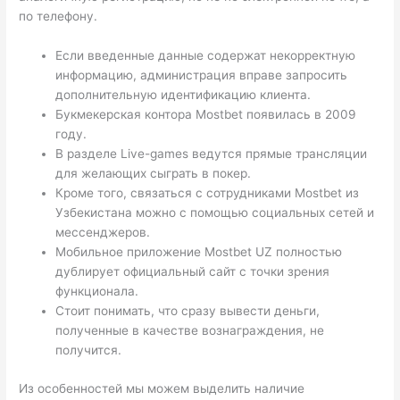
по телефону.
Если введенные данные содержат некорректную
информацию, администрация вправе запросить
дополнительную идентификацию клиента.
Букмекерская контора Mostbet появилась в 2009
году.
В разделе Live-games ведутся прямые трансляции
для желающих сыграть в покер.
Кроме того, связаться с сотрудниками Mostbet из
Узбекистана можно с помощью социальных сетей и
мессенджеров.
Мобильное приложение Mostbet UZ полностью
дублирует официальный сайт с точки зрения
функционала.
Стоит понимать, что сразу вывести деньги,
полученные в качестве вознаграждения, не
получится.
Из особенностей мы можем выделить наличие