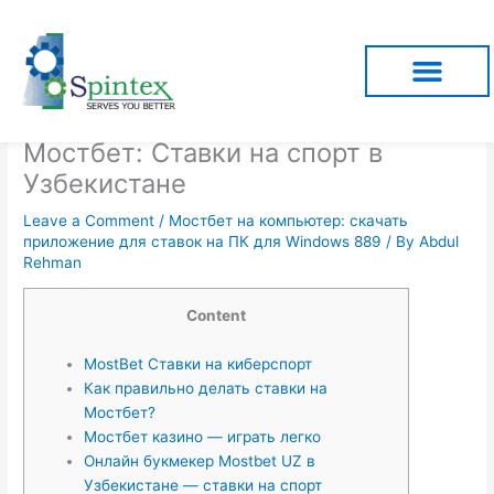
Skip
to
content
Мостбет: Ставки на спорт в
Узбекистане
Leave a Comment
/
Мостбет на компьютер: скачать
приложение для ставок на ПК для Windows 889
/ By
Abdul
Rehman
Content
MostBet Ставки на киберспорт
Как правильно делать ставки на
Мостбет?
Мостбет казино — играть легко
Онлайн букмекер Mostbet UZ в
Узбекистане — ставки на спорт