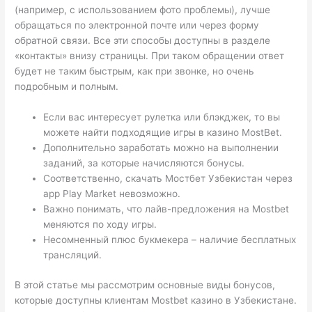
(например, с использованием фото проблемы), лучше
обращаться по электронной почте или через форму
обратной связи. Все эти способы доступны в разделе
«контакты» внизу страницы. При таком обращении ответ
будет не таким быстрым, как при звонке, но очень
подробным и полным.
Если вас интересует рулетка или блэкджек, то вы
можете найти подходящие игры в казино MostBet.
Дополнительно заработать можно на выполнении
заданий, за которые начисляются бонусы.
Соответственно, скачать Мостбет Узбекистан через
app Play Market невозможно.
Важно понимать, что лайв-предложения на Mostbet
меняются по ходу игры.
Несомненный плюс букмекера – наличие бесплатных
трансляций.
В этой статье мы рассмотрим основные виды бонусов,
которые доступны клиентам Mostbet казино в Узбекистане.