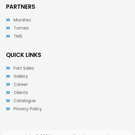
PARTNERS
Muratec
Tomsic
TMS
QUICK LINKS
Part Sales
Gallery
Career
Clients
Catalogue
Privacy Policy