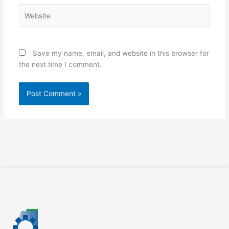
Website
Save my name, email, and website in this browser for
the next time I comment.