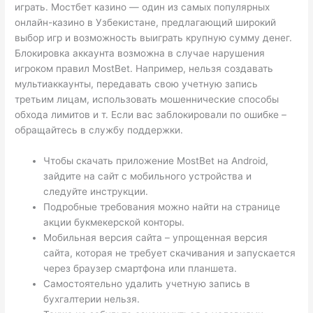
играть. Мостбет казино — один из самых популярных
онлайн-казино в Узбекистане, предлагающий широкий
выбор игр и возможность выиграть крупную сумму денег.
Блокировка аккаунта возможна в случае нарушения
игроком правил MostBet. Например, нельзя создавать
мультиаккаунты, передавать свою учетную запись
третьим лицам, использовать мошеннические способы
обхода лимитов и т. Если вас заблокировали по ошибке –
обращайтесь в службу поддержки.
Чтобы скачать приложение MostBet на Android,
зайдите на сайт с мобильного устройства и
следуйте инструкции.
Подробные требования можно найти на странице
акции букмекерской конторы.
Мобильная версия сайта – упрощенная версия
сайта, которая не требует скачивания и запускается
через браузер смартфона или планшета.
Самостоятельно удалить учетную запись в
бухгалтерии нельзя.