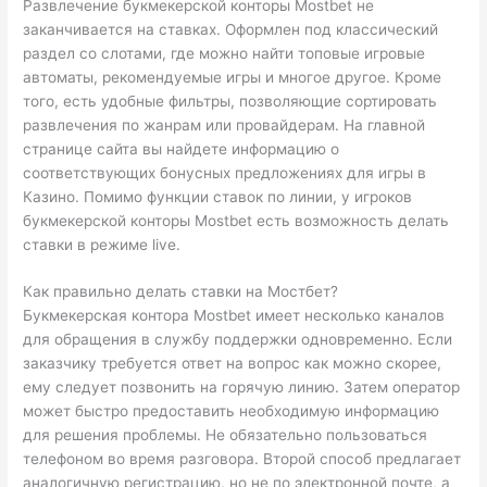
Развлечение букмекерской конторы Mostbet не
заканчивается на ставках. Оформлен под классический
раздел со слотами, где можно найти топовые игровые
автоматы, рекомендуемые игры и многое другое. Кроме
того, есть удобные фильтры, позволяющие сортировать
развлечения по жанрам или провайдерам. На главной
странице сайта вы найдете информацию о
соответствующих бонусных предложениях для игры в
Казино. Помимо функции ставок по линии, у игроков
букмекерской конторы Mostbet есть возможность делать
ставки в режиме live.
Как правильно делать ставки на Мостбет?
Букмекерская контора Mostbet имеет несколько каналов
для обращения в службу поддержки одновременно. Если
заказчику требуется ответ на вопрос как можно скорее,
ему следует позвонить на горячую линию. Затем оператор
может быстро предоставить необходимую информацию
для решения проблемы. Не обязательно пользоваться
телефоном во время разговора. Второй способ предлагает
аналогичную регистрацию, но не по электронной почте, а