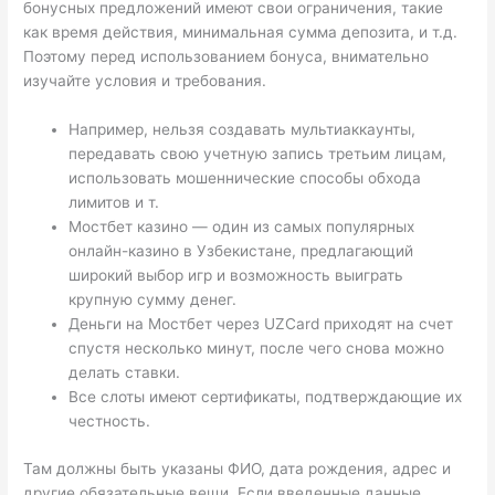
бонусных предложений имеют свои ограничения, такие
как время действия, минимальная сумма депозита, и т.д.
Поэтому перед использованием бонуса, внимательно
изучайте условия и требования.
Например, нельзя создавать мультиаккаунты,
передавать свою учетную запись третьим лицам,
использовать мошеннические способы обхода
лимитов и т.
Мостбет казино — один из самых популярных
онлайн-казино в Узбекистане, предлагающий
широкий выбор игр и возможность выиграть
крупную сумму денег.
Деньги на Мостбет через UZCard приходят на счет
спустя несколько минут, после чего снова можно
делать ставки.
Все слоты имеют сертификаты, подтверждающие их
честность.
Там должны быть указаны ФИО, дата рождения, адрес и
другие обязательные вещи. Если введенные данные