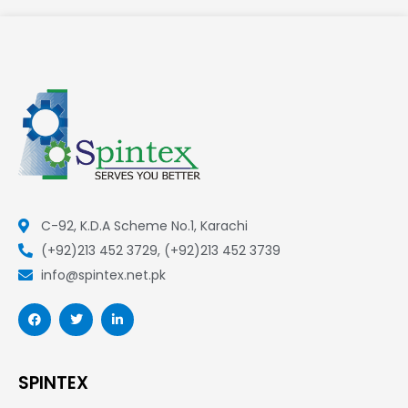
C-92, K.D.A Scheme No.1, Karachi
(+92)213 452 3729, (+92)213 452 3739
info@spintex.net.pk
F
T
L
a
w
i
c
i
n
e
t
k
b
t
e
o
e
d
SPINTEX
o
r
i
k
n