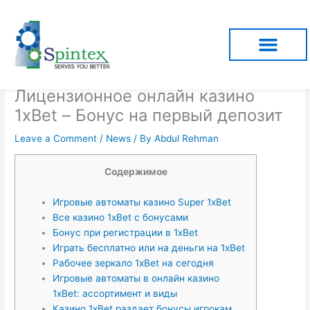
Skip
to
content
Лицензионное онлайн казино
1xBet – Бонус на первый депозит
Leave a Comment
/
News
/ By
Abdul Rehman
Содержимое
Игровые автоматы казино Super 1xBet
Все казино 1xBet с бонусами
Бонус при регистрации в 1xBet
Играть бесплатно или на деньги на 1xBet
Рабочее зеркало 1xBet на сегодня
Игровые автоматы в онлайн казино
1xBet: ассортимент и виды
Казино 1xBet раздает бонусы игрокам