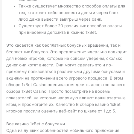
Также существует множество способов оплаты для
тех, кто хочет либо перевести деньги через банк,
либо даже вывести выигрыш через банк.
Существует более 20 различных способов оплаты
при внесении депозита в казино 1xBet.
Это касается как бесплатных бонусных вращений, так и
бесплатных бонусов. Это предложение идеально подходит
для новых игроков, которые не совсем уверены, сколько
денег они хотят внести. Они могут сделать это и по-
прежнему пользоваться различными другими бонусами и
акциями на протяжении всего игрового процесса. В этом
обзоре 1xBet Casino оцениваются девять аспектов нашего
обзора 1xBet Casino. Просто посмотрите на восемь
показателей, на которые напрямую влияют ваши азартные
игры, и просмотрите их. Качество В обзоре казино 1xBet
игроков просили оценить веб-сайт по шкале от 1 до 5.
Все казино 1xBet с бонусами
Одна из лучших особенностей мобильного приложения