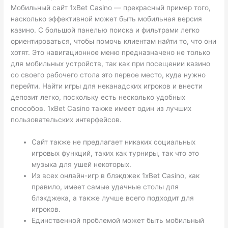
Мобильный сайт 1xBet Casino — прекрасный пример того,
насколько эффективной может быть мобильная версия
казино. С большой панелью поиска и фильтрами легко
ориентироваться, чтобы помочь клиентам найти то, что они
хотят. Это навигационное меню предназначено не только
для мобильных устройств, так как при посещении казино
со своего рабочего стола это первое место, куда нужно
перейти. Найти игры для неканадских игроков и внести
депозит легко, поскольку есть несколько удобных
способов. 1xBet Casino также имеет один из лучших
пользовательских интерфейсов.
Сайт также не предлагает никаких социальных
игровых функций, таких как турниры, так что это
музыка для ушей некоторых.
Из всех онлайн-игр в блэкджек 1xBet Casino, как
правило, имеет самые удачные столы для
блэкджека, а также лучше всего подходит для
игроков.
Единственной проблемой может быть мобильный