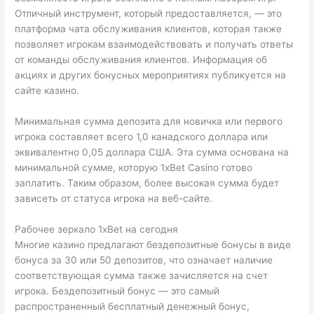
Отличный инструмент, который предоставляется, — это
платформа чата обслуживания клиентов, которая также
позволяет игрокам взаимодействовать и получать ответы
от команды обслуживания клиентов. Информация об
акциях и других бонусных мероприятиях публикуется на
сайте казино.
Минимальная сумма депозита для новичка или первого
игрока составляет всего 1,0 канадского доллара или
эквивалентно 0,05 доллара США. Эта сумма основана на
минимальной сумме, которую 1xBet Casino готово
заплатить. Таким образом, более высокая сумма будет
зависеть от статуса игрока на веб-сайте.
Рабочее зеркало 1xBet на сегодня
Многие казино предлагают бездепозитные бонусы в виде
бонуса за 30 или 50 депозитов, что означает наличие
соответствующая сумма также зачисляется на счет
игрока. Бездепозитный бонус — это самый
распространенный бесплатный денежный бонус,