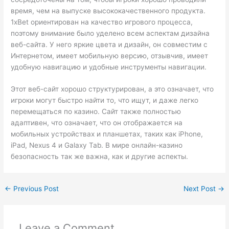
время, чем на выпуске высококачественного продукта.
1xBet ориентирован на качество игрового процесса,
поэтому внимание было уделено всем аспектам дизайна
веб-сайта. У него яркие цвета и дизайн, он совместим с
Интернетом, имеет мобильную версию, отзывчив, имеет
удобную навигацию и удобные инструменты навигации.
Этот веб-сайт хорошо структурирован, а это означает, что
игроки могут быстро найти то, что ищут, и даже легко
перемещаться по казино. Сайт также полностью
адаптивен, что означает, что он отображается на
мобильных устройствах и планшетах, таких как iPhone,
iPad, Nexus 4 и Galaxy Tab. В мире онлайн-казино
безопасность так же важна, как и другие аспекты.
←
Previous Post
Next Post
→
Leave a Comment