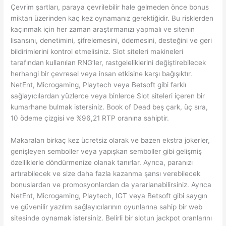
Çevrim şartları, paraya çevrilebilir hale gelmeden önce bonus
miktarı üzerinden kaç kez oynamanız gerektiğidir. Bu risklerden
kaçınmak için her zaman araştırmanızı yapmalı ve sitenin
lisansını, denetimini, şifrelemesini, ödemesini, desteğini ve geri
bildirimlerini kontrol etmelisiniz. Slot siteleri makineleri
tarafından kullanılan RNG’ler, rastgeleliklerini değiştirebilecek
herhangi bir çevresel veya insan etkisine karşı bağışıktır.
NetEnt, Microgaming, Playtech veya Betsoft gibi farklı
sağlayıcılardan yüzlerce veya binlerce Slot siteleri içeren bir
kumarhane bulmak istersiniz. Book of Dead beş çark, üç sıra,
10 ödeme çizgisi ve %96,21 RTP oranına sahiptir.
Makaraları birkaç kez ücretsiz olarak ve bazen ekstra jokerler,
genişleyen semboller veya yapışkan semboller gibi gelişmiş
özelliklerle döndürmenize olanak tanırlar. Ayrıca, paranızı
artırabilecek ve size daha fazla kazanma şansı verebilecek
bonuslardan ve promosyonlardan da yararlanabilirsiniz. Ayrıca
NetEnt, Microgaming, Playtech, IGT veya Betsoft gibi saygın
ve güvenilir yazılım sağlayıcılarının oyunlarına sahip bir web
sitesinde oynamak istersiniz. Belirli bir slotun jackpot oranlarını