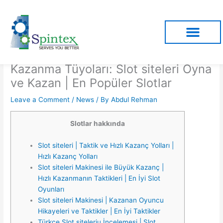
Skip
to
content
Kazanma Tüyoları: Slot siteleri Oyna
ve Kazan | En Popüler Slotlar
Leave a Comment
/
News
/ By
Abdul Rehman
Slotlar hakkında
Slot siteleri | Taktik ve Hızlı Kazanç Yolları |
Hızlı Kazanç Yolları
Slot siteleri Makinesi ile Büyük Kazanç |
Hızlı Kazanmanın Taktikleri | En İyi Slot
Oyunları
Slot siteleri Makinesi | Kazanan Oyuncu
Hikayeleri ve Taktikler | En İyi Taktikler
Türkçe Slot siteleriu İncelemesi | Slot