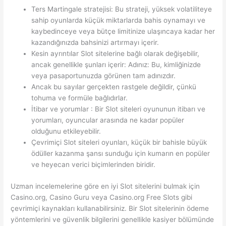
Ters Martingale stratejisi: Bu strateji, yüksek volatiliteye
sahip oyunlarda küçük miktarlarda bahis oynamayı ve
kaybedinceye veya bütçe limitinize ulaşıncaya kadar her
kazandığınızda bahsinizi artırmayı içerir.
Kesin ayrıntılar Slot sitelerine bağlı olarak değişebilir,
ancak genellikle şunları içerir: Adınız: Bu, kimliğinizde
veya pasaportunuzda görünen tam adınızdır.
Ancak bu sayılar gerçekten rastgele değildir, çünkü
tohuma ve formüle bağlıdırlar.
İtibar ve yorumlar : Bir Slot siteleri oyununun itibarı ve
yorumları, oyuncular arasında ne kadar popüler
olduğunu etkileyebilir.
Çevrimiçi Slot siteleri oyunları, küçük bir bahisle büyük
ödüller kazanma şansı sunduğu için kumarın en popüler
ve heyecan verici biçimlerinden biridir.
Uzman incelemelerine göre en iyi Slot sitelerini bulmak için
Casino.org, Casino Guru veya Casino.org Free Slots gibi
çevrimiçi kaynakları kullanabilirsiniz. Bir Slot sitelerinin ödeme
yöntemlerini ve güvenlik bilgilerini genellikle kasiyer bölümünde