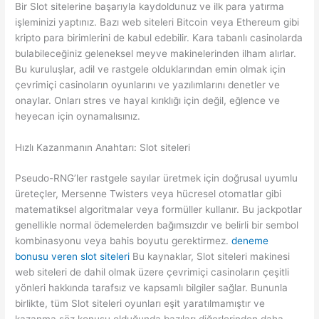
Bir Slot sitelerine başarıyla kaydoldunuz ve ilk para yatırma
işleminizi yaptınız. Bazı web siteleri Bitcoin veya Ethereum gibi
kripto para birimlerini de kabul edebilir. Kara tabanlı casinolarda
bulabileceğiniz geleneksel meyve makinelerinden ilham alırlar.
Bu kuruluşlar, adil ve rastgele olduklarından emin olmak için
çevrimiçi casinoların oyunlarını ve yazılımlarını denetler ve
onaylar. Onları stres ve hayal kırıklığı için değil, eğlence ve
heyecan için oynamalısınız.
Hızlı Kazanmanın Anahtarı: Slot siteleri
Pseudo-RNG’ler rastgele sayılar üretmek için doğrusal uyumlu
üreteçler, Mersenne Twisters veya hücresel otomatlar gibi
matematiksel algoritmalar veya formüller kullanır. Bu jackpotlar
genellikle normal ödemelerden bağımsızdır ve belirli bir sembol
kombinasyonu veya bahis boyutu gerektirmez.
deneme
bonusu veren slot siteleri
Bu kaynaklar, Slot siteleri makinesi
web siteleri de dahil olmak üzere çevrimiçi casinoların çeşitli
yönleri hakkında tarafsız ve kapsamlı bilgiler sağlar. Bununla
birlikte, tüm Slot siteleri oyunları eşit yaratılmamıştır ve