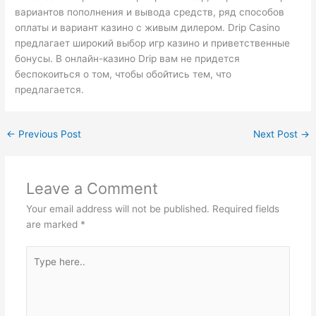
вариантов пополнения и вывода средств, ряд способов
оплаты и вариант казино с живым дилером. Drip Casino
предлагает широкий выбор игр казино и приветственные
бонусы. В онлайн-казино Drip вам не придется
беспокоиться о том, чтобы обойтись тем, что
предлагается.
←
Previous Post
Next Post
→
Leave a Comment
Your email address will not be published.
Required fields
are marked
*
Type
here..