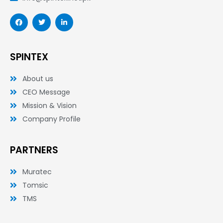
F
T
L
a
w
i
c
i
n
e
t
k
b
t
e
o
e
d
SPINTEX
o
r
i
k
n
-
-
About us
f
i
n
CEO Message
Mission & Vision
Company Profile
PARTNERS
Muratec
Tomsic
TMS