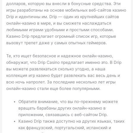
долларов, которую вы внесли в бонусные средства. Эти
игры разработаны на основе мобильных веб-сайтов казино
Drip и идентичны им. Drip — один из крупнейших сайтов
онлайн-казино в мире, и вы сможете наслаждаться
любимыми играми удобными и простыми способами.
Казино Drip предлагает огромный список игр, которые
вызовут трепет даже у самых опытных геймеров.
Те, кто ищет безопасное и надежное онлайн-казино,
обнаружат, что Drip Casino предлагает именно это. В Drip
вы можете развлекаться сколько угодно, а наша
коллекция игр казино будет развлекать вас весь день и
всю ночь напролет. За последние несколько лет игры
онлайн-казино стали еще более популярными.
Обратите внимание, что вы по-прежнему можете
вращать барабаны других онлайн-казино в
приложении, связавшись с веб-сайтом Drip.
Казино Drip также доступно на других языках, таких
как французский, португальский, испанский и