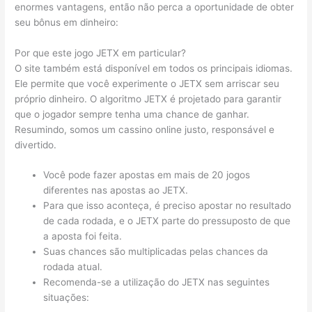
enormes vantagens, então não perca a oportunidade de obter
seu bônus em dinheiro:
Por que este jogo JETX em particular?
O site também está disponível em todos os principais idiomas.
Ele permite que você experimente o JETX sem arriscar seu
próprio dinheiro. O algoritmo JETX é projetado para garantir
que o jogador sempre tenha uma chance de ganhar.
Resumindo, somos um cassino online justo, responsável e
divertido.
Você pode fazer apostas em mais de 20 jogos
diferentes nas apostas ao JETX.
Para que isso aconteça, é preciso apostar no resultado
de cada rodada, e o JETX parte do pressuposto de que
a aposta foi feita.
Suas chances são multiplicadas pelas chances da
rodada atual.
Recomenda-se a utilização do JETX nas seguintes
situações: