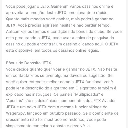
Você pode jogar o JETX Game em vários cassinos online e
aproveitar a emoção deste JETX emocionante e rápido.
Quanto mais moedas você ganhar, mais poderá ganhar no
JETX! Você precisa agir sem hesitar e não perder tempo.
Aplicam-se os termos e condições do bônus do clube. Se você
está procurando o JETX, pode usar a caixa de pesquisa do
cassino ou pode encontrar um cassino clicando aqui. O JETX
está disponível em todos os cassinos online legais.
Bônus de Depósito JETX
Você decide quanto quer voar e ganhar no JETX. Não hesite
em contactar-nos se tiver alguma dúvida ou sugestão. Se
você quiser entender melhor como o JETX funciona, você
pode ler a descrição do algoritmo em O algoritmo também é
explicado nas instruções. Os painéis “Multiplicador” e
“Apostas” são os dois únicos componentes do JETX Aviador.
JETX é um novo JETX com a mesma funcionalidade do
WagerSpy, lançado em outubro passado. Se o coeficiente de
crescimento não for mostrado no histórico, você pode
simplesmente cancelar a aposta e devolvê-la.