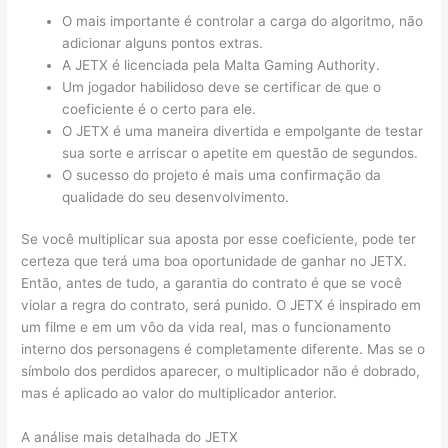
O mais importante é controlar a carga do algoritmo, não
adicionar alguns pontos extras.
A JETX é licenciada pela Malta Gaming Authority.
Um jogador habilidoso deve se certificar de que o
coeficiente é o certo para ele.
O JETX é uma maneira divertida e empolgante de testar
sua sorte e arriscar o apetite em questão de segundos.
O sucesso do projeto é mais uma confirmação da
qualidade do seu desenvolvimento.
Se você multiplicar sua aposta por esse coeficiente, pode ter
certeza que terá uma boa oportunidade de ganhar no JETX.
Então, antes de tudo, a garantia do contrato é que se você
violar a regra do contrato, será punido. O JETX é inspirado em
um filme e em um vôo da vida real, mas o funcionamento
interno dos personagens é completamente diferente. Mas se o
símbolo dos perdidos aparecer, o multiplicador não é dobrado,
mas é aplicado ao valor do multiplicador anterior.
A análise mais detalhada do JETX