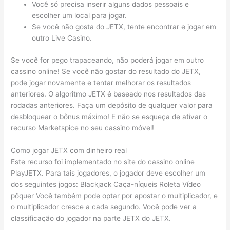
Você só precisa inserir alguns dados pessoais e
escolher um local para jogar.
Se você não gosta do JETX, tente encontrar e jogar em
outro Live Casino.
Se você for pego trapaceando, não poderá jogar em outro
cassino online! Se você não gostar do resultado do JETX,
pode jogar novamente e tentar melhorar os resultados
anteriores. O algoritmo JETX é baseado nos resultados das
rodadas anteriores. Faça um depósito de qualquer valor para
desbloquear o bônus máximo! E não se esqueça de ativar o
recurso Marketspice no seu cassino móvel!
Como jogar JETX com dinheiro real
Este recurso foi implementado no site do cassino online
PlayJETX. Para tais jogadores, o jogador deve escolher um
dos seguintes jogos: Blackjack Caça-níqueis Roleta Vídeo
pôquer Você também pode optar por apostar o multiplicador, e
o multiplicador cresce a cada segundo. Você pode ver a
classificação do jogador na parte JETX do JETX.