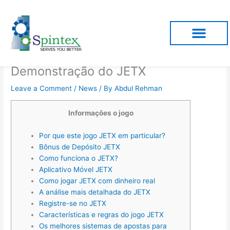
Skip
to
content
Demonstração do JETX
Leave a Comment
/
News
/ By
Abdul Rehman
Informações o jogo
Por que este jogo JETX em particular?
Bônus de Depósito JETX
Como funciona o JETX?
Aplicativo Móvel JETX
Como jogar JETX com dinheiro real
A análise mais detalhada do JETX
Registre-se no JETX
Características e regras do jogo JETX
Os melhores sistemas de apostas para