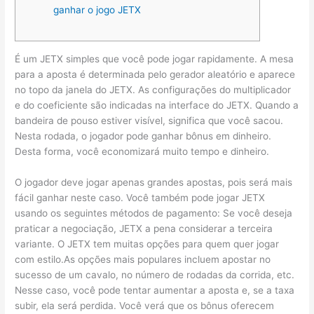
ganhar o jogo JETX
É um JETX simples que você pode jogar rapidamente. A mesa
para a aposta é determinada pelo gerador aleatório e aparece
no topo da janela do JETX. As configurações do multiplicador
e do coeficiente são indicadas na interface do JETX. Quando a
bandeira de pouso estiver visível, significa que você sacou.
Nesta rodada, o jogador pode ganhar bônus em dinheiro.
Desta forma, você economizará muito tempo e dinheiro.
O jogador deve jogar apenas grandes apostas, pois será mais
fácil ganhar neste caso. Você também pode jogar JETX
usando os seguintes métodos de pagamento: Se você deseja
praticar a negociação, JETX a pena considerar a terceira
variante. O JETX tem muitas opções para quem quer jogar
com estilo.As opções mais populares incluem apostar no
sucesso de um cavalo, no número de rodadas da corrida, etc.
Nesse caso, você pode tentar aumentar a aposta e, se a taxa
subir, ela será perdida. Você verá que os bônus oferecem