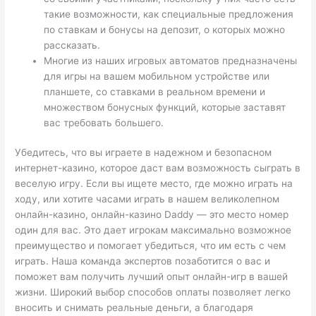
такие возможности, как специальные предложения
по ставкам и бонусы на депозит, о которых можно
рассказать.
Многие из наших игровых автоматов предназначены
для игры на вашем мобильном устройстве или
планшете, со ставками в реальном времени и
множеством бонусных функций, которые заставят
вас требовать большего.
Убедитесь, что вы играете в надежном и безопасном
интернет-казино, которое даст вам возможность сыграть в
веселую игру. Если вы ищете место, где можно играть на
ходу, или хотите часами играть в нашем великолепном
онлайн-казино, онлайн-казино Daddy — это место номер
один для вас. Это дает игрокам максимально возможное
преимущество и помогает убедиться, что им есть с чем
играть. Наша команда экспертов позаботится о вас и
поможет вам получить лучший опыт онлайн-игр в вашей
жизни. Широкий выбор способов оплаты позволяет легко
вносить и снимать реальные деньги, а благодаря