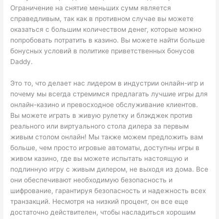
Ограничение на снятие меньших сумм является
справедливым, так как в противном случае вы можете
оказаться с большим количеством денег, которые можно
попробовать потратить в казино. Вы можете найти больше
бонусных условий в политике приветственных бонусов
Daddy.
Это то, что делает нас лидером в индустрии онлайн-игр и
почему мы всегда стремимся предлагать лучшие игры для
онлайн-казино и превосходное обслуживание клиентов.
Вы можете играть в живую рулетку и блэкджек против
реального или виртуального стола дилера за первым
живым столом онлайн! Мы также можем предложить вам
больше, чем просто игровые автоматы, доступны игры в
живом казино, где вы можете испытать настоящую и
подлинную игру с живым дилером, не выходя из дома. Все
они обеспечивают необходимую безопасность и
шифрование, гарантируя безопасность и надежность всех
транзакций. Несмотря на низкий процент, он все еще
достаточно действителен, чтобы насладиться хорошим