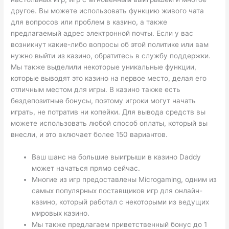
другое. Вы можете использовать функцию живого чата
для вопросов или проблем в казино, а также
предлагаемый адрес электронной почты. Если у вас
возникнут какие-либо вопросы об этой политике или вам
нужно выйти из казино, обратитесь в службу поддержки.
Мы также выделили некоторые уникальные функции,
которые выводят это казино на первое место, делая его
отличным местом для игры. В казино также есть
бездепозитные бонусы, поэтому игроки могут начать
играть, не потратив ни копейки. Для вывода средств вы
можете использовать любой способ оплаты, который вы
внесли, и это включает более 150 вариантов.
Ваш шанс на большие выигрыши в казино Daddy
может начаться прямо сейчас.
Многие из игр предоставлены Microgaming, одним из
самых популярных поставщиков игр для онлайн-
казино, который работал с некоторыми из ведущих
мировых казино.
Мы также предлагаем приветственный бонус до 1