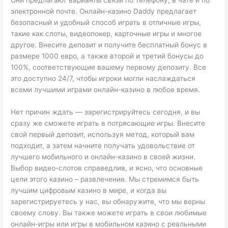
электронной почте. Онлайн-казино Daddy предлагает
безопасный и удобный способ играть в отличные игры,
такие как слоты, видеопокер, карточные игры и многое
другое. Внесите депозит и получите бесплатный бонус в
размере 1000 евро, а также второй и третий бонусы до
100%, соответствующие вашему первому депозиту. Все
это доступно 24/7, чтобы игроки могли наслаждаться
всеми лучшими играми онлайн-казино в любое время.
Нет причин ждать — зарегистрируйтесь сегодня, и вы
сразу же сможете играть в потрясающие игры. Внесите
свой первый депозит, используя метод, который вам
подходит, а затем начните получать удовольствие от
лучшего мобильного и онлайн-казино в своей жизни.
Выбор видео-слотов справедлив, и ясно, что основные
цели этого казино – развлечение. Мы стремимся быть
лучшим цифровым казино в мире, и когда вы
зарегистрируетесь у нас, вы обнаружите, что мы верны
своему слову. Вы также можете играть в свои любимые
онлайн-игры или игры в мобильном казино с реальными