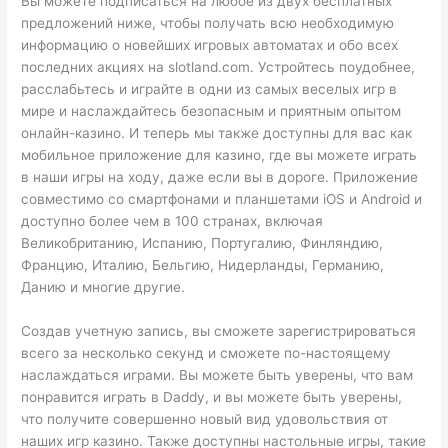
Вы можете подписаться на любое из двух бесплатных
предложений ниже, чтобы получать всю необходимую
информацию о новейших игровых автоматах и ​​обо всех
последних акциях на slotland.com. Устройтесь поудобнее,
расслабьтесь и играйте в одни из самых веселых игр в
мире и наслаждайтесь безопасным и приятным опытом
онлайн-казино. И теперь мы также доступны для вас как
мобильное приложение для казино, где вы можете играть
в наши игры на ходу, даже если вы в дороге. Приложение
совместимо со смартфонами и планшетами iOS и Android и
доступно более чем в 100 странах, включая
Великобританию, Испанию, Португалию, Финляндию,
Францию, Италию, Бельгию, Нидерланды, Германию,
Данию и многие другие.
Создав учетную запись, вы сможете зарегистрироваться
всего за несколько секунд и сможете по-настоящему
наслаждаться играми. Вы можете быть уверены, что вам
понравится играть в Daddy, и вы можете быть уверены,
что получите совершенно новый вид удовольствия от
наших игр казино. Также доступны настольные игры, такие