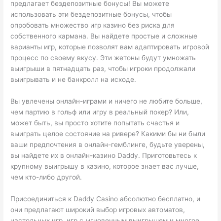
предлагает бездепозитные бонусы! Вы можете
использовать эти бездепозитные бонусы, чтобы
опробовать множество игр казино без риска для
собственного кармана. Вы найдете простые и сложные
варианты игр, которые позволят вам адаптировать игровой
процесс по своему вкусу. Эти жетоны будут умножать
выигрыши в пятнадцать раз, чтобы игроки продолжали
выигрывать и не банкролл на исходе.
Вы увлечены онлайн-играми и ничего не любите больше,
чем партию в гольф или игру в реальный покер? Или,
может быть, вы просто хотите попытать счастья и
выиграть целое состояние на ривере? Какими бы ни были
ваши предпочтения в онлайн-гемблинге, будьте уверены,
вы найдете их в онлайн-казино Daddy. Приготовьтесь к
крупному выигрышу в казино, которое знает вас лучше,
чем кто-либо другой.
Присоединиться к Daddy Casino абсолютно бесплатно, и
они предлагают широкий выбор игровых автоматов,
настольных игр, игр с мгновенным выигрышем и многое