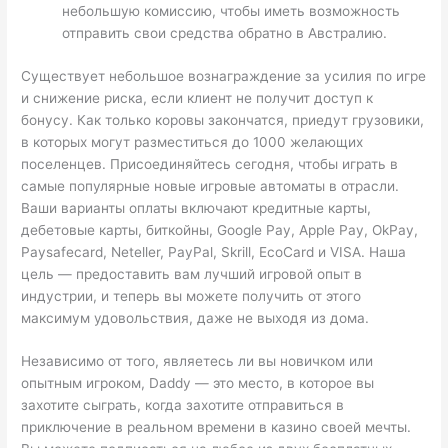
небольшую комиссию, чтобы иметь возможность
отправить свои средства обратно в Австралию.
Существует небольшое вознаграждение за усилия по игре
и снижение риска, если клиент не получит доступ к
бонусу. Как только коровы закончатся, приедут грузовики,
в которых могут разместиться до 1000 желающих
поселенцев. Присоединяйтесь сегодня, чтобы играть в
самые популярные новые игровые автоматы в отрасли.
Ваши варианты оплаты включают кредитные карты,
дебетовые карты, биткойны, Google Pay, Apple Pay, OkPay,
Paysafecard, Neteller, PayPal, Skrill, EcoCard и VISA. Наша
цель — предоставить вам лучший игровой опыт в
индустрии, и теперь вы можете получить от этого
максимум удовольствия, даже не выходя из дома.
Независимо от того, являетесь ли вы новичком или
опытным игроком, Daddy — это место, в которое вы
захотите сыграть, когда захотите отправиться в
приключение в реальном времени в казино своей мечты.