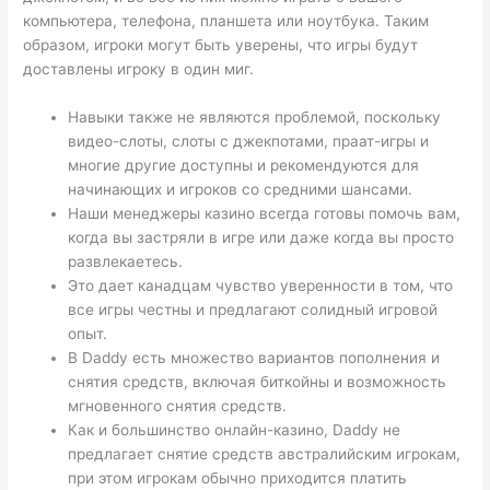
компьютера, телефона, планшета или ноутбука. Таким
образом, игроки могут быть уверены, что игры будут
доставлены игроку в один миг.
Навыки также не являются проблемой, поскольку
видео-слоты, слоты с джекпотами, праат-игры и
многие другие доступны и рекомендуются для
начинающих и игроков со средними шансами.
Наши менеджеры казино всегда готовы помочь вам,
когда вы застряли в игре или даже когда вы просто
развлекаетесь.
Это дает канадцам чувство уверенности в том, что
все игры честны и предлагают солидный игровой
опыт.
В Daddy есть множество вариантов пополнения и
снятия средств, включая биткойны и возможность
мгновенного снятия средств.
Как и большинство онлайн-казино, Daddy не
предлагает снятие средств австралийским игрокам,
при этом игрокам обычно приходится платить