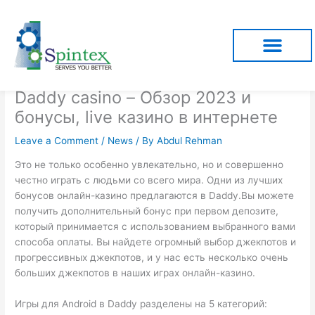
Skip
to
content
Daddy casino – Обзор 2023 и
бонусы, live казино в интернете
Leave a Comment
/
News
/ By
Abdul Rehman
Это не только особенно увлекательно, но и совершенно
честно играть с людьми со всего мира. Одни из лучших
бонусов онлайн-казино предлагаются в Daddy.Вы можете
получить дополнительный бонус при первом депозите,
который принимается с использованием выбранного вами
способа оплаты. Вы найдете огромный выбор джекпотов и
прогрессивных джекпотов, и у нас есть несколько очень
больших джекпотов в наших играх онлайн-казино.
Игры для Android в Daddy разделены на 5 категорий: