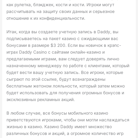
как рулетка, блэкджек, кости и кости. Игроки могут
рассчитывать на защиту своих данных и серьезное
отношение к их конфиденциальности.
Итак, когда вы создаете учетную запись в Daddy, вы
подписываетесь на пакет казино с ожидающими вас
бонусами в размере $3 200. Если вы новичок в крэпс-
играх Daddy Casino с сайтами онлайн-казино и
предлагаемыми играми, вам следует доверять лично
назначенному менеджеру по работе с клиентами, который
будет вести вашу учетную запись. Все игроки, которые
сыграют по этой ссылке, будут вознаграждены
бесплатным жетоном лояльности, который затем можно
будет использовать для получения огромных бонусов и
эксклюзивных рекламных акций.
В любом случае, все бонусы мобильного казино
приветствуются игроками, чтобы они могли наслаждаться
жизнью в казино. Казино Daddy имеет множество
различных бонусов и акций, а огромное количество игр