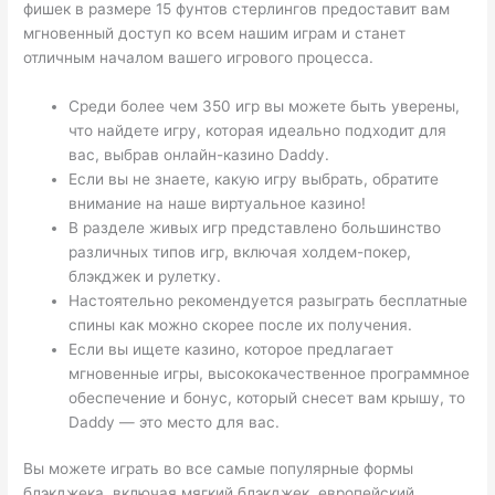
фишек в размере 15 фунтов стерлингов предоставит вам
мгновенный доступ ко всем нашим играм и станет
отличным началом вашего игрового процесса.
Среди более чем 350 игр вы можете быть уверены,
что найдете игру, которая идеально подходит для
вас, выбрав онлайн-казино Daddy.
Если вы не знаете, какую игру выбрать, обратите
внимание на наше виртуальное казино!
В разделе живых игр представлено большинство
различных типов игр, включая холдем-покер,
блэкджек и рулетку.
Настоятельно рекомендуется разыграть бесплатные
спины как можно скорее после их получения.
Если вы ищете казино, которое предлагает
мгновенные игры, высококачественное программное
обеспечение и бонус, который снесет вам крышу, то
Daddy — это место для вас.
Вы можете играть во все самые популярные формы
блэкджека, включая мягкий блэкджек, европейский