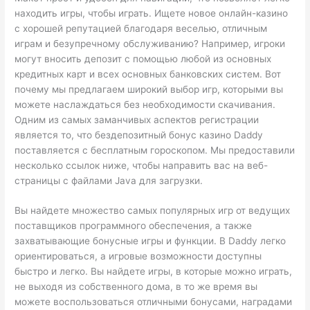
находить игры, чтобы играть. Ищете новое онлайн-казино
с хорошей репутацией благодаря веселью, отличным
играм и безупречному обслуживанию? Например, игроки
могут вносить депозит с помощью любой из основных
кредитных карт и всех основных банковских систем. Вот
почему мы предлагаем широкий выбор игр, которыми вы
можете наслаждаться без необходимости скачивания.
Одним из самых заманчивых аспектов регистрации
является то, что бездепозитный бонус казино Daddy
поставляется с бесплатным гороскопом. Мы предоставили
несколько ссылок ниже, чтобы направить вас на веб-
страницы с файлами Java для загрузки.
Вы найдете множество самых популярных игр от ведущих
поставщиков программного обеспечения, а также
захватывающие бонусные игры и функции. В Daddy легко
ориентироваться, а игровые возможности доступны
быстро и легко. Вы найдете игры, в которые можно играть,
не выходя из собственного дома, в то же время вы
можете воспользоваться отличными бонусами, наградами