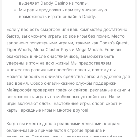
выделяет Daddy Casino из толпы.
Мы рады предложить вам эту уникальную
возможность играть онлайн в Daddy.
Если у вас есть смартфон или ваш компьютер достаточно
быстр, вы сможете играть во все игры без помех. Место
заполнено популярными играми, такими как Gonzo’s Quest,
Tiger Woods, Aloha Cluster Pays и Mega Moolah. Если вы
окажетесь в числе счастливчиков, вы можете быть
уверены в этом на всю жизнь! Мы предоставляем
множество различных способов оплаты, поэтому вы
можете вносить и снимать средства легко и в удобное для
вас время. Обзор онлайн-казино службы поддержки
Майкрософт проверяет графику сайтов, рекламные акции и
возможность играть на мобильных устройствах. Наши
игры включают слоты, настольные игры, спорт, скретч-
карты, аркадные игры и многое другое!
Когда вы имеете дело с реальными деньгами, к играм
онлайн-казино применяются строгие правила и
положения. Тот факт, что мы предлагаем игроков более