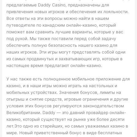
предлагаемые Daddy Casino, предназначены для
привлечения новых игроков и обеспечения их лояльности.
Все ответы на эти вопросы можно найти в нашем
путеводителе по канадским онлайн-казино, который
поможет вам сравнить лучшие варианты, которые у вас
под рукой. Мы также поставили перед собой задачу
обеспечить полную безопасность нашего казино для
наших игроков. Эти игры могут представлять собой одни
из самых продвинутых и захватывающих игр, которые в
настоящее время предлагают онлайн-казино.
У нас также есть полноценное мобильное приложение для
казино, и в наши игры можно играть на настольных и
мобильных устройствах. Значения бонусов, лимиты на
отыгрыш и снятие средств, игровые ограничения и другие
условия этих бонусов регулируются законодательством
Великобритании. Daddy — это давний провайдер онлайн-
казино, который существует на рынке уже более десяти
лет.Это одно из старейших, но самых уважаемых казино в
мире. Новый приветственный бонус в виде бесплатных