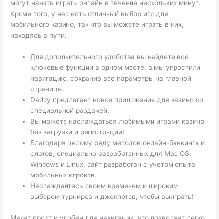
могут начать играть онлайн в течение нескольких минут.
Кроме того, у нас есть отличный выбор игр для
мобильного казино, так что вы можете играть в них,
находясь в пути.
Для дополнительного удобства вы найдете все
ключевые функции в одном месте, а мы упростили
навигацию, сохранив все параметры на главной
странице.
Daddy предлагает новое приложение для казино со
специальной раздачей.
Вы можете наслаждаться любимыми играми казино
без загрузки и регистрации!
Благодаря целому ряду методов онлайн-банкинга и
слотов, специально разработанных для Mac OS,
Windows и Linux, сайт разработан с учетом опыта
мобильных игроков.
Наслаждайтесь своим временем и широким
выбором турниров и джекпотов, чтобы выиграть!
Макет прост и удобен для навигации, что позволяет легко