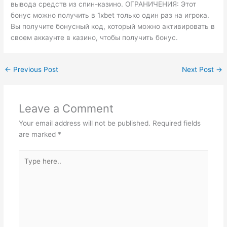
вывода средств из спин-казино. ОГРАНИЧЕНИЯ: Этот
бонус можно получить в 1xbet только один раз на игрока.
Вы получите бонусный код, который можно активировать в
своем аккаунте в казино, чтобы получить бонус.
←
Previous Post
Next Post
→
Leave a Comment
Your email address will not be published.
Required fields
are marked
*
Type
here..