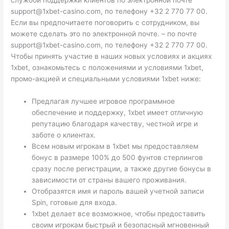
support@1xbet-casino.com, по телефону +32 2 770 77 00.
Если вы предпочитаете поговорить с сотрудником, вы
можете сделать это по электронной почте. – по почте
support@1xbet-casino.com, по телефону +32 2 770 77 00.
Чтобы принять участие в наших новых условиях и акциях
1xbet, ознакомьтесь с положениями и условиями 1xbet,
промо-акцией и специальными условиями 1xbet ниже:
Предлагая лучшее игровое программное
обеспечение и поддержку, 1xbet имеет отличную
репутацию благодаря качеству, честной игре и
заботе о клиентах.
Всем новым игрокам в 1xbet мы предоставляем
бонус в размере 100% до 500 фунтов стерлингов
сразу после регистрации, а также другие бонусы в
зависимости от страны вашего проживания.
Отобразятся имя и пароль вашей учетной записи
Spin, готовые для входа.
1xbet делает все возможное, чтобы предоставить
своим игрокам быстрый и безопасный мгновенный