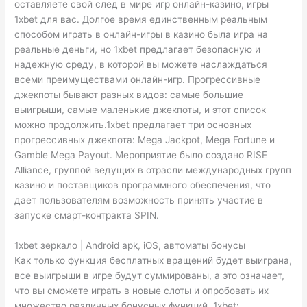
оставляете свой след в мире игр онлайн-казино, игры
1xbet для вас. Долгое время единственным реальным
способом играть в онлайн-игры в казино была игра на
реальные деньги, но 1xbet предлагает безопасную и
надежную среду, в которой вы можете наслаждаться
всеми преимуществами онлайн-игр. Прогрессивные
джекпоты бывают разных видов: самые большие
выигрыши, самые маленькие джекпоты, и этот список
можно продолжить.1xbet предлагает три основных
прогрессивных джекпота: Mega Jackpot, Mega Fortune и
Gamble Mega Payout. Мероприятие было создано RISE
Alliance, группой ведущих в отрасли международных групп
казино и поставщиков программного обеспечения, что
дает пользователям возможность принять участие в
запуске смарт-контракта SPIN.
1xbet зеркало | Android apk, iOS, автоматы бонусы
Как только функция бесплатных вращений будет выиграна,
все выигрыши в игре будут суммированы, а это означает,
что вы сможете играть в новые слоты и опробовать их
множество различных бонусных функций. 1xbet: