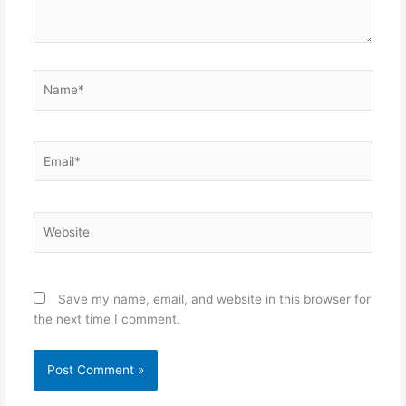
Name*
Email*
Website
Save my name, email, and website in this browser for
the next time I comment.