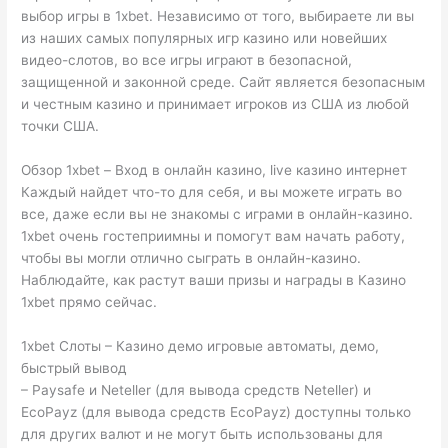
выбор игры в 1xbet. Независимо от того, выбираете ли вы
из наших самых популярных игр казино или новейших
видео-слотов, во все игры играют в безопасной,
защищенной и законной среде. Сайт является безопасным
и честным казино и принимает игроков из США из любой
точки США.
Обзор 1xbet – Вход в онлайн казино, live казино интернет
Каждый найдет что-то для себя, и вы можете играть во
все, даже если вы не знакомы с играми в онлайн-казино.
1xbet очень гостеприимны и помогут вам начать работу,
чтобы вы могли отлично сыграть в онлайн-казино.
Наблюдайте, как растут ваши призы и награды в Казино
1xbet прямо сейчас.
1xbet Слоты – Казино демо игровые автоматы, демо,
быстрый вывод
– Paysafe и Neteller (для вывода средств Neteller) и
EcoPayz (для вывода средств EcoPayz) доступны только
для других валют и не могут быть использованы для