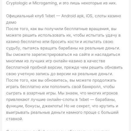
Cryptologic и Microgaming, и это лишь некоторые из них.
Официальный клуб 1xbet — Android apk, iOS, слоты казино
демо
После того, как вы получили бесплатные вращения, вы
можете решить использовать их, чтобы испытать удачу в
казино бесплатно или бросить кости и испытать свою
судьбу, пытаясь вращать барабаны на реальные деньги.
Вы сможете зарегистрироваться на сайте и насладиться
многими из лучших игр онлайн-казино в качестве
бесплатной пробной версии, прежде чем решить обновить
свою учетную запись до версии на реальные деньги.
После того, как вы обновитесь, вы можете продолжать
играть бесплатно или пополнить свой банкролл, чтобы
сыграть в азартные игры. Мы знаем, что многих игроков
привлекают лучшие онлайн-слоты в 1xbet — барабаны,
функции, бонусы, джекпоты! Но не секрет, что крутить и
выигрывать реальные деньги намного проще с большей
ставкой.