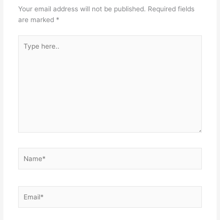
Your email address will not be published.
Required fields
are marked
*
Type
here..
Name*
Email*