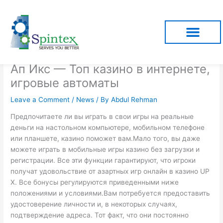
Skip
to
content
Ап Икс — Топ казино в интернете,
игровые автоматы
Leave a Comment
/
News
/ By
Abdul Rehman
Предпочитаете ли вы играть в свои игры на реальные
деньги на настольном компьютере, мобильном телефоне
или планшете, казино поможет вам.Мало того, вы даже
можете играть в мобильные игры казино без загрузки и
регистрации. Все эти функции гарантируют, что игроки
получат удовольствие от азартных игр онлайн в казино UP
X. Все бонусы регулируются приведенными ниже
положениями и условиями.Вам потребуется предоставить
удостоверение личности и, в некоторых случаях,
подтверждение адреса. Тот факт, что они постоянно