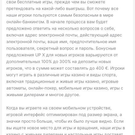
свои бесплатные игры, прежде чем вы сможете
претендовать на какой-либо выигрыш. Вот почему все
наши игроки пользуются самым безопасным в мире
онлайн-банкингом. В начале процесса вам будет
предложено ответить на несколько вопросов о себе,
включая адрес электронной почты, действующий адрес
электронной почты, ваше имя, предпочтительное имя
пользователя, секретный вопрос и пароль. Бонусные
предложения UP X для новых игроков варьируются от
дополнительных 100% до 300% на депозиты новых
игроков, что в сумме может составлять до 400 €. Игроки
могут играть в различные игры казино и виды спорта,
включая традиционные и живые игры казино, игровые
автоматы, онлайн-покер, мобильные игры казино, игры с
живыми дилерами и многое другое.
Когда вы играете на своем мобильном устройстве,
игровой интерфейс оптимизирован под размер экрана, а
значки просто больше, чтобы их было лучше видно. Если
вы ищете новое место для игры и вращения, наши игры в
казино с живыми дилерами и настольные игры доставят