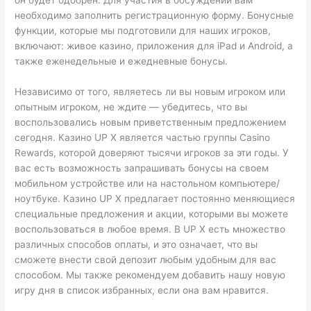
он будет одобрен. Для участия в обсуждении вам
необходимо заполнить регистрационную форму. Бонусные
функции, которые мы подготовили для наших игроков,
включают: живое казино, приложения для iPad и Android, а
также еженедельные и ежедневные бонусы.
Независимо от того, являетесь ли вы новым игроком или
опытным игроком, не ждите — убедитесь, что вы
воспользовались новым приветственным предложением
сегодня. Казино UP X является частью группы Casino
Rewards, которой доверяют тысячи игроков за эти годы. У
вас есть возможность запрашивать бонусы на своем
мобильном устройстве или на настольном компьютере/
ноутбуке. Казино UP X предлагает постоянно меняющиеся
специальные предложения и акции, которыми вы можете
воспользоваться в любое время. В UP X есть множество
различных способов оплаты, и это означает, что вы
сможете внести свой депозит любым удобным для вас
способом. Мы также рекомендуем добавить нашу новую
игру дня в список избранных, если она вам нравится.