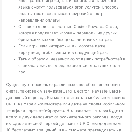
иностранные игроки, так и носители английского
языка смогут пользоваться этой услугой.Способы
оплаты также охватывают широкий спектр
направлений оплаты.
Он также является частью Casino Rewards Group,
которая предлагает игрокам переводы из других
британских казино без дополнительных затрат.
Если игры вам интересны, вы можете даже
вернуться, чтобы сыграть в следующий раз.
Таким образом, независимо от ваших потребностей в
ставках, у нас есть ряд вариантов, доступных для
вас.
Существует несколько различных способов пополнения
счета, таких как Visa/MasterCard, Electron, Paysafe Card и
денежный перевод. Вы можете играть в мобильном казино
UP X, на своем компьютере или даже на своем мобильном
телефоне через веб-браузер. Это означает, что вы будете
всего в двух депозитах от окончательного рекорда. Когда
вы сделаете свой первый депозит в UP X, мы дадим вам
10 бесплатных вращений, и вы сможете претендовать на