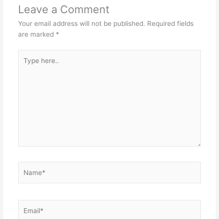
Leave a Comment
Your email address will not be published.
Required fields
are marked
*
Type
here..
Name*
Email*