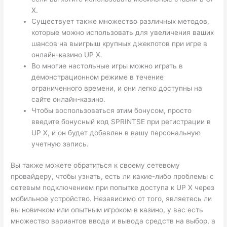
X.
Существует также множество различных методов,
которые можно использовать для увеличения ваших
шансов на выигрыш крупных джекпотов при игре в
онлайн-казино UP X.
Во многие настольные игры можно играть в
демонстрационном режиме в течение
ограниченного времени, и они легко доступны на
сайте онлайн-казино.
Чтобы воспользоваться этим бонусом, просто
введите бонусный код SPRINTSE при регистрации в
UP X, и он будет добавлен в вашу персональную
учетную запись.
Вы также можете обратиться к своему сетевому
провайдеру, чтобы узнать, есть ли какие-либо проблемы с
сетевым подключением при попытке доступа к UP X через
мобильное устройство. Независимо от того, являетесь ли
вы новичком или опытным игроком в казино, у вас есть
множество вариантов ввода и вывода средств на выбор, а