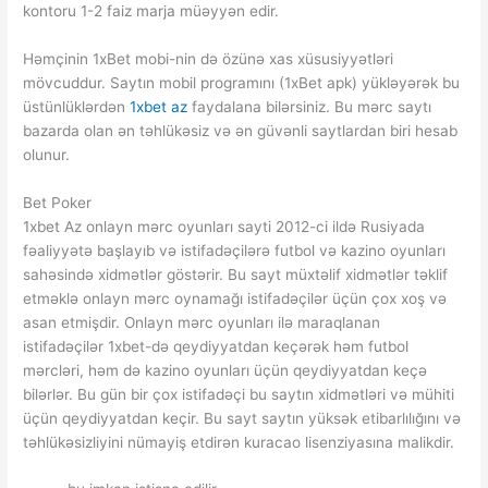
kontoru 1-2 faiz marja müəyyən edir.
Həmçinin 1xBet mobi-nin də özünə xas xüsusiyyətləri
mövcuddur. Saytın mobil programını (1xBet apk) yükləyərək bu
üstünlüklərdən
1xbet az
faydalana bilərsiniz. Bu mərc saytı
bazarda olan ən təhlükəsiz və ən güvənli saytlardan biri hesab
olunur.
Bet Poker
1xbet Az onlayn mərc oyunları sayti 2012-ci ildə Rusiyada
fəaliyyətə başlayıb və istifadəçilərə futbol və kazino oyunları
sahəsində xidmətlər göstərir. Bu sayt müxtəlif xidmətlər təklif
etməklə onlayn mərc oynamağı istifadəçilər üçün çox xoş və
asan etmişdir. Onlayn mərc oyunları ilə maraqlanan
istifadəçilər 1xbet-də qeydiyyatdan keçərək həm futbol
mərcləri, həm də kazino oyunları üçün qeydiyyatdan keçə
bilərlər. Bu gün bir çox istifadəçi bu saytın xidmətləri və mühiti
üçün qeydiyyatdan keçir. Bu sayt saytın yüksək etibarlılığını və
təhlükəsizliyini nümayiş etdirən kuracao lisenziyasına malikdir.