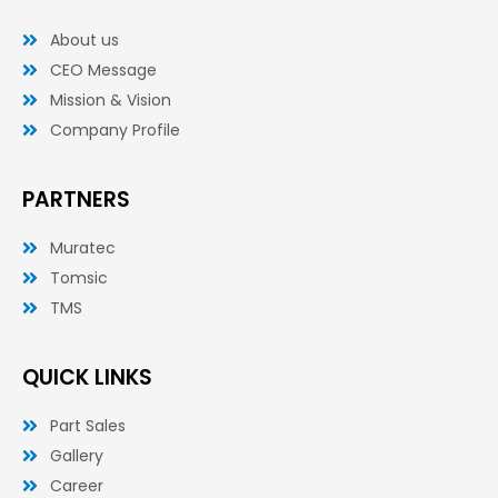
k
n
-
-
About us
f
i
n
CEO Message
Mission & Vision
Company Profile
PARTNERS
Muratec
Tomsic
TMS
QUICK LINKS
Part Sales
Gallery
Career