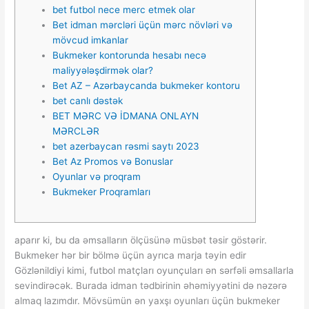
bet futbol nece merc etmek olar
Bet idman mərcləri üçün mərc növləri və
mövcud imkanlar
Bukmeker kontorunda hesabı necə
maliyyələşdirmək olar?
Bet AZ – Azərbaycanda bukmeker kontoru
bet canlı dəstək
BET MƏRC VƏ İDMANA ONLAYN
MƏRCLƏR
bet azerbaycan rəsmi saytı 2023
Bet Az Promos və Bonuslar
Oyunlar və proqram
Bukmeker Proqramları
aparır ki, bu da əmsalların ölçüsünə müsbət təsir göstərir.
Bukmeker hər bir bölmə üçün ayrıca marja təyin edir
Gözlənildiyi kimi, futbol matçları oyunçuları ən sərfəli əmsallarla
sevindirəcək. Burada idman tədbirinin əhəmiyyətini də nəzərə
almaq lazımdır. Mövsümün ən yaxşı oyunları üçün bukmeker