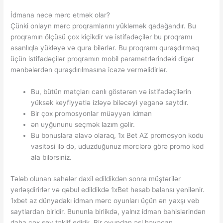
İdmana necə mərc etmək olar?
Çünki onlayn mərc proqramlarını yükləmək qadağandır. Bu
proqramın ölçüsü çox kiçikdir və istifadəçilər bu proqramı
asanlıqla yükləyə və qura bilərlər. Bu proqramı quraşdırmaq
üçün istifadəçilər proqramın mobil parametrlərindəki digər
mənbələrdən quraşdırılmasına icazə verməlidirlər.
Bu, bütün matçları canlı göstərən və istifadəçilərin
yüksək keyfiyyətlə izləyə biləcəyi yeganə saytdır.
Bir çox promosyonlar müəyyən idman
ən uyğununu seçmək lazım gəlir.
Bu bonuslara əlavə olaraq, 1x Bet AZ promosyon kodu
vasitəsi ilə də, uduzduğunuz mərclərə görə promo kod
ala bilərsiniz.
Tələb olunan sahələr daxil edildikdən sonra müştərilər
yerləşdirirlər və qəbul edildikdə 1xBet hesab balansı yenilənir.
1xbet az dünyadakı idman mərc oyunları üçün ən yaxşı veb
saytlardan biridir. Bununla birlikdə, yalnız idman bahislərindən
daha çox şey təklif edirik. Bir oyundan əsl həyəcan,