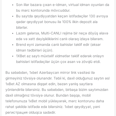
Son illər bazara çıxan e-idman, virtual idman oyunları da
bu mərc kontorunda mövcuddur.
Bu saytda qeydiyyatdan keçən istifadəçilər 130 avroya
qədər qeydiyyat bonusu ilə 100% ilkin depozit ala
bilərlər.
Lazım gələrsə, Multi-CANLI rejimə bir neçə döyüş əlavə
edə və xətt dəyişikliklərini canlı olaraq izləyə bilərəm.
Brend eyni zamanda canlı bahislər təklif edir (əksər
idman tədbirləri üçün).
1XBet az saytı müxtəlif xidmətlər təklif edərək onlayn
bahisləri istifadəçilər üçün çox asan və zövqlü etdi.
Bu səbəbdən, 1xbet Azerbaycan mirror link vasitəsi ilə
girməyiniz tövsiyə olunandır. Təbii ki, daxil olduğunuz saytın əsl
1xBet AZ olmasına diqqət edin, bəzən yanlış saytlara
yönləndirilə bilərsiniz. Bu səbəbdən, birbaşa bizim saytımızdan
daxil olmağınız tövsiyə olunur. Bundan başqa, mobil
telefonunuza 1xBet mobil yükləyərək, mərc kontorunu daha
rahat şəkildə istifadə edə bilərsiniz. 1xbet qeydiyyat, yəni
регистрация olduqca sadədir.