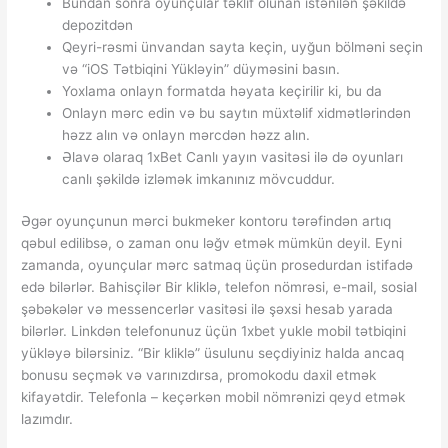
Bundan sonra oyunçular təklif olunan istənilən şəkildə
depozitdən
Qeyri-rəsmi ünvandan sayta keçin, uyğun bölməni seçin
və “iOS Tətbiqini Yükləyin” düyməsini basın.
Yoxlama onlayn formatda həyata keçirilir ki, bu da
Onlayn mərc edin və bu saytın müxtəlif xidmətlərindən
həzz alın və onlayn mərcdən həzz alın.
Əlavə olaraq 1xBet Canlı yayın vasitəsi ilə də oyunları
canlı şəkildə izləmək imkanınız mövcuddur.
Əgər oyunçunun mərci bukmeker kontoru tərəfindən artıq
qəbul edilibsə, o zaman onu ləğv etmək mümkün deyil. Eyni
zamanda, oyunçular mərc satmaq üçün prosedurdan istifadə
edə bilərlər. Bahisçilər Bir kliklə, telefon nömrəsi, e-mail, sosial
şəbəkələr və messencerlər vasitəsi ilə şəxsi hesab yarada
bilərlər. Linkdən telefonunuz üçün 1xbet yukle mobil tətbiqini
yükləyə bilərsiniz. “Bir kliklə” üsulunu seçdiyiniz halda ancaq
bonusu seçmək və varınızdırsa, promokodu daxil etmək
kifayətdir. Telefonla – keçərkən mobil nömrənizi qeyd etmək
lazımdır.