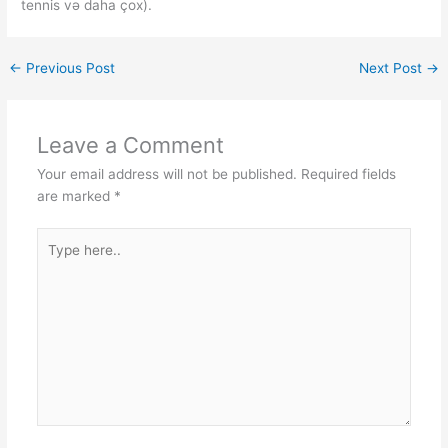
tennis və daha çox).
←
Previous Post
Next Post
→
Leave a Comment
Your email address will not be published.
Required fields
are marked
*
Type
here..