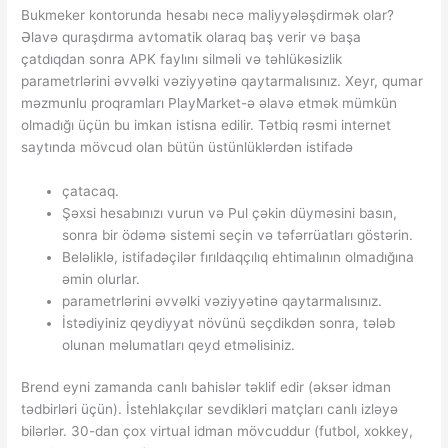
Bukmeker kontorunda hesabı necə maliyyələşdirmək olar?
Əlavə quraşdırma avtomatik olaraq baş verir və başa
çatdıqdan sonra APK faylını silməli və təhlükəsizlik
parametrlərini əvvəlki vəziyyətinə qaytarmalısınız. Xeyr, qumar
məzmunlu proqramları PlayMarket-ə əlavə etmək mümkün
olmadığı üçün bu imkan istisna edilir. Tətbiq rəsmi internet
saytında mövcud olan bütün üstünlüklərdən istifadə
çatacaq.
Şəxsi hesabınızı vurun və Pul çəkin düyməsini basın,
sonra bir ödəmə sistemi seçin və təfərrüatları göstərin.
Beləliklə, istifadəçilər fırıldaqçılıq ehtimalının olmadığına
əmin olurlar.
parametrlərini əvvəlki vəziyyətinə qaytarmalısınız.
İstədiyiniz qeydiyyat növünü seçdikdən sonra, tələb
olunan məlumatları qeyd etməlisiniz.
Brend eyni zamanda canlı bahislər təklif edir (əksər idman
tədbirləri üçün). İstehlakçılar sevdikləri matçları canlı izləyə
bilərlər. 30-dan çox virtual idman mövcuddur (futbol, ​​xokkey,