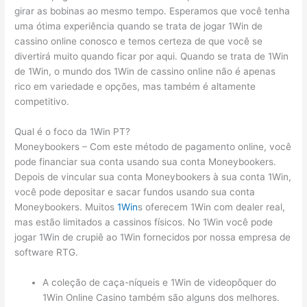
girar as bobinas ao mesmo tempo. Esperamos que você tenha
uma ótima experiência quando se trata de jogar 1Win de
cassino online conosco e temos certeza de que você se
divertirá muito quando ficar por aqui. Quando se trata de 1Win
de 1Win, o mundo dos 1Win de cassino online não é apenas
rico em variedade e opções, mas também é altamente
competitivo.
Qual é o foco da 1Win PT?
Moneybookers – Com este método de pagamento online, você
pode financiar sua conta usando sua conta Moneybookers.
Depois de vincular sua conta Moneybookers à sua conta 1Win,
você pode depositar e sacar fundos usando sua conta
Moneybookers. Muitos
1Win
s oferecem 1Win com dealer real,
mas estão limitados a cassinos físicos. No 1Win você pode
jogar 1Win de crupiê ao 1Win fornecidos por nossa empresa de
software RTG.
A coleção de caça-níqueis e 1Win de videopôquer do
1Win Online Casino também são alguns dos melhores.