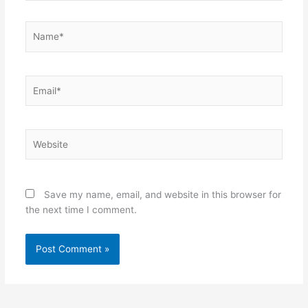
Name*
Email*
Website
Save my name, email, and website in this browser for
the next time I comment.