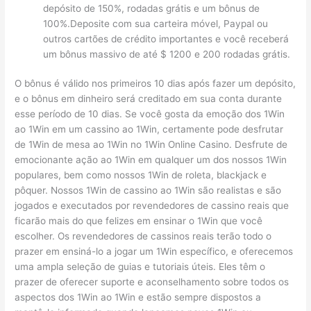
depósito de 150%, rodadas grátis e um bônus de
100%.Deposite com sua carteira móvel, Paypal ou
outros cartões de crédito importantes e você receberá
um bônus massivo de até $ 1200 e 200 rodadas grátis.
O bônus é válido nos primeiros 10 dias após fazer um depósito,
e o bônus em dinheiro será creditado em sua conta durante
esse período de 10 dias. Se você gosta da emoção dos 1Win
ao 1Win em um cassino ao 1Win, certamente pode desfrutar
de 1Win de mesa ao 1Win no 1Win Online Casino. Desfrute de
emocionante ação ao 1Win em qualquer um dos nossos 1Win
populares, bem como nossos 1Win de roleta, blackjack e
pôquer. Nossos 1Win de cassino ao 1Win são realistas e são
jogados e executados por revendedores de cassino reais que
ficarão mais do que felizes em ensinar o 1Win que você
escolher. Os revendedores de cassinos reais terão todo o
prazer em ensiná-lo a jogar um 1Win específico, e oferecemos
uma ampla seleção de guias e tutoriais úteis. Eles têm o
prazer de oferecer suporte e aconselhamento sobre todos os
aspectos dos 1Win ao 1Win e estão sempre dispostos a