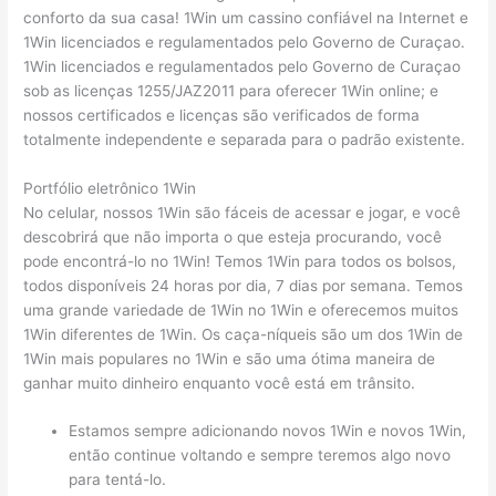
conforto da sua casa! 1Win um cassino confiável na Internet e
1Win licenciados e regulamentados pelo Governo de Curaçao.
1Win licenciados e regulamentados pelo Governo de Curaçao
sob as licenças 1255/JAZ2011 para oferecer 1Win online; e
nossos certificados e licenças são verificados de forma
totalmente independente e separada para o padrão existente.
Portfólio eletrônico 1Win
No celular, nossos 1Win são fáceis de acessar e jogar, e você
descobrirá que não importa o que esteja procurando, você
pode encontrá-lo no 1Win! Temos 1Win para todos os bolsos,
todos disponíveis 24 horas por dia, 7 dias por semana. Temos
uma grande variedade de 1Win no 1Win e oferecemos muitos
1Win diferentes de 1Win. Os caça-níqueis são um dos 1Win de
1Win mais populares no 1Win e são uma ótima maneira de
ganhar muito dinheiro enquanto você está em trânsito.
Estamos sempre adicionando novos 1Win e novos 1Win,
então continue voltando e sempre teremos algo novo
para tentá-lo.