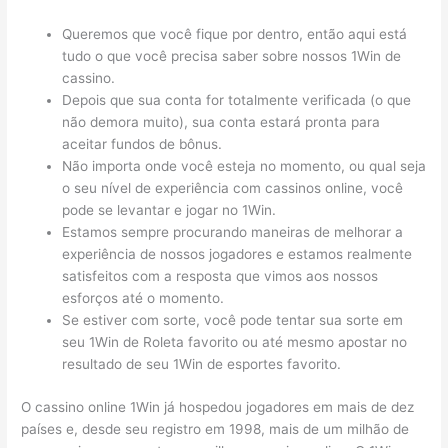
Queremos que você fique por dentro, então aqui está
tudo o que você precisa saber sobre nossos 1Win de
cassino.
Depois que sua conta for totalmente verificada (o que
não demora muito), sua conta estará pronta para
aceitar fundos de bônus.
Não importa onde você esteja no momento, ou qual seja
o seu nível de experiência com cassinos online, você
pode se levantar e jogar no 1Win.
Estamos sempre procurando maneiras de melhorar a
experiência de nossos jogadores e estamos realmente
satisfeitos com a resposta que vimos aos nossos
esforços até o momento.
Se estiver com sorte, você pode tentar sua sorte em
seu 1Win de Roleta favorito ou até mesmo apostar no
resultado de seu 1Win de esportes favorito.
O cassino online 1Win já hospedou jogadores em mais de dez
países e, desde seu registro em 1998, mais de um milhão de