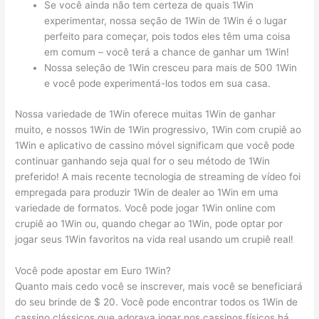
Se você ainda não tem certeza de quais 1Win
experimentar, nossa seção de 1Win de 1Win é o lugar
perfeito para começar, pois todos eles têm uma coisa
em comum – você terá a chance de ganhar um 1Win!
Nossa seleção de 1Win cresceu para mais de 500 1Win
e você pode experimentá-los todos em sua casa.
Nossa variedade de 1Win oferece muitas 1Win de ganhar
muito, e nossos 1Win de 1Win progressivo, 1Win com crupiê ao
1Win e aplicativo de cassino móvel significam que você pode
continuar ganhando seja qual for o seu método de 1Win
preferido! A mais recente tecnologia de streaming de vídeo foi
empregada para produzir 1Win de dealer ao 1Win em uma
variedade de formatos. Você pode jogar 1Win online com
crupiê ao 1Win ou, quando chegar ao 1Win, pode optar por
jogar seus 1Win favoritos na vida real usando um crupiê real!
Você pode apostar em Euro 1Win?
Quanto mais cedo você se inscrever, mais você se beneficiará
do seu brinde de $ 20. Você pode encontrar todos os 1Win de
cassino clássicos que adorava jogar nos cassinos físicos há