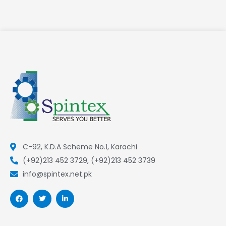
C-92, K.D.A Scheme No.1, Karachi
(+92)213 452 3729, (+92)213 452 3739
info@spintex.net.pk
F
T
L
a
w
i
c
i
n
e
t
k
b
t
e