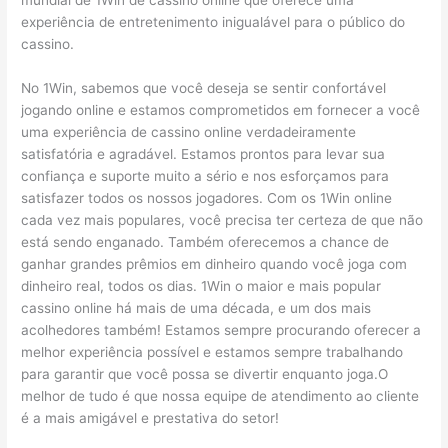
mundial de 1Win de cassino online que oferece uma
experiência de entretenimento inigualável para o público do
cassino.
No 1Win, sabemos que você deseja se sentir confortável
jogando online e estamos comprometidos em fornecer a você
uma experiência de cassino online verdadeiramente
satisfatória e agradável. Estamos prontos para levar sua
confiança e suporte muito a sério e nos esforçamos para
satisfazer todos os nossos jogadores. Com os 1Win online
cada vez mais populares, você precisa ter certeza de que não
está sendo enganado. Também oferecemos a chance de
ganhar grandes prêmios em dinheiro quando você joga com
dinheiro real, todos os dias. 1Win o maior e mais popular
cassino online há mais de uma década, e um dos mais
acolhedores também! Estamos sempre procurando oferecer a
melhor experiência possível e estamos sempre trabalhando
para garantir que você possa se divertir enquanto joga.O
melhor de tudo é que nossa equipe de atendimento ao cliente
é a mais amigável e prestativa do setor!