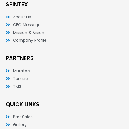
o
e
d
SPINTEX
o
r
i
k
n
-
-
About us
f
i
n
CEO Message
Mission & Vision
Company Profile
PARTNERS
Muratec
Tomsic
TMS
QUICK LINKS
Part Sales
Gallery