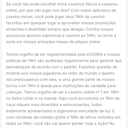
Se você não pode escolher entre cassinos físicos e cassinos
online, por que não jogar nos dois? Com nosso aplicativo de
cassino móvel, você pode jogar seus 1Win de cassino
favoritos em qualquer lugar e aproveitar nossas promoções
atraentes e divertidas sempre que desejar. Confira nossas
exclusivas apostas esportivas e cassino ao 1Win, ou tente a
sorte em nossas animadas mesas de pôquer online.
Temos orgulho de ser regulamentados pela eCOGRA e nossas
práticas de 1Win são auditadas regularmente para garantir que
permaneçam de acordo com o padrão. Fazemos questão de
mostrar aos nossos jogadores ao redor do mundo o quanto
nos preocupamos com eles, e uma grande parte de nossos
lucros com 1Win é doada para instituições de caridade para
crianças. Temos orgulho de ser o cassino online nº 1 em 1Win
no Reino Unido e na Irlanda. Aqui você encontrará os 1Win de
caça-níqueis mais divertidos e emocionantes, todos
lindamente apresentados e jogáveisna velocidade da luz. E
com centenas de rodadas grátis e 1Win de bônus incluídos em
todos os 1Win, você não vai querer perder toda a ação! No