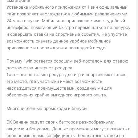
смартфона!
Установка мобильного приложения от 1 вин официальный
сайт позволяет наслаждаться любимыми развлечениями
24 часа в сутки. Мобильное приложение имеет удобный
интерфейс, помогающий быстро перемещаться по ресурсу
и совершать ставки на спортивные события. Не упустите
возможность скачать данное удобное мобильное
приложение и наслаждаться площадкой везде!
Почему 1win остается хорошим веб-порталом для ставок:
достоинства интернет-ресурса
1win – это не только ресурс для игр и спортивных ставок,
это место, где участники имеют возможность
наслаждаться преимуществами, созданными для
обеспечения крайне выгодного игрового опыта.
Многочисленные промокоды и бонусы
БК Ванвин радует своих бетторов разнообразными
акциями и бонусами. Данные промокоды могут включать в
себя повышенные коэффициенты, бесплатные ставки на