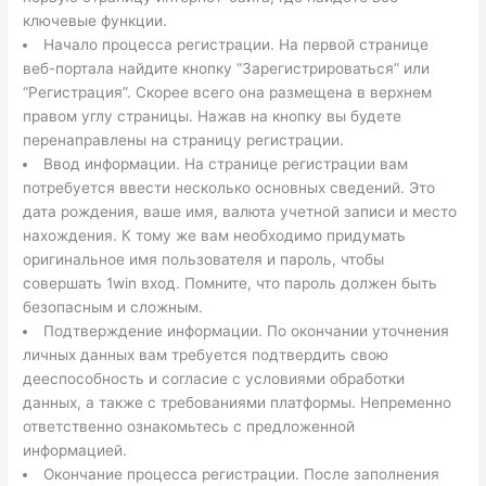
ключевые функции.
Начало процесса регистрации. На первой странице
веб-портала найдите кнопку “Зарегистрироваться” или
“Регистрация”. Скорее всего она размещена в верхнем
правом углу страницы. Нажав на кнопку вы будете
перенаправлены на страницу регистрации.
Ввод информации. На странице регистрации вам
потребуется ввести несколько основных сведений. Это
дата рождения, ваше имя, валюта учетной записи и место
нахождения. К тому же вам необходимо придумать
оригинальное имя пользователя и пароль, чтобы
совершать 1win вход. Помните, что пароль должен быть
безопасным и сложным.
Подтверждение информации. По окончании уточнения
личных данных вам требуется подтвердить свою
дееспособность и согласие с условиями обработки
данных, а также с требованиями платформы. Непременно
ответственно ознакомьтесь с предложенной
информацией.
Окончание процесса регистрации. После заполнения