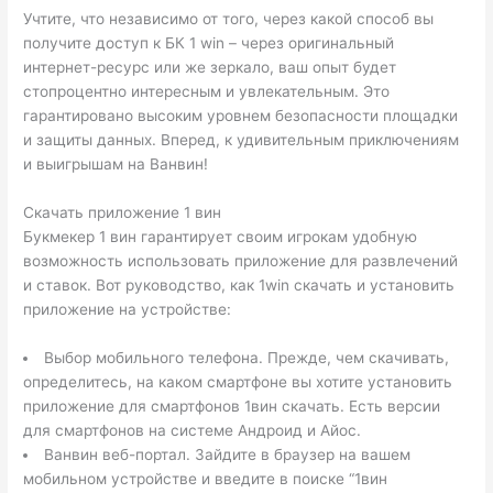
Учтите, что независимо от того, через какой способ вы
получите доступ к БК 1 win – через оригинальный
интернет-ресурс или же зеркало, ваш опыт будет
стопроцентно интересным и увлекательным. Это
гарантировано высоким уровнем безопасности площадки
и защиты данных. Вперед, к удивительным приключениям
и выигрышам на Ванвин!
Скачать приложение 1 вин
Букмекер 1 вин гарантирует своим игрокам удобную
возможность использовать приложение для развлечений
и ставок. Вот руководство, как 1win скачать и установить
приложение на устройстве:
Выбор мобильного телефона. Прежде, чем скачивать,
определитесь, на каком смартфоне вы хотите установить
приложение для смартфонов 1вин скачать. Есть версии
для смартфонов на системе Андроид и Айос.
Ванвин веб-портал. Зайдите в браузер на вашем
мобильном устройстве и введите в поиске “1вин