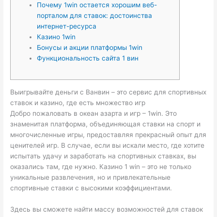
Почему 1win остается хорошим веб-
порталом для ставок: достоинства
интернет-ресурса
Казино 1win
Бонусы и акции платформы 1win
Функциональность сайта 1 вин
Выигрывайте деньги с Ванвин – это сервис для спортивных
ставок и казино, где есть множество игр
Добро пожаловать в океан азарта и игр – 1win. Это
знаменитая платформа, объединяющая ставки на спорт и
многочисленные игры, предоставляя прекрасный опыт для
ценителей игр. В случае, если вы искали место, где хотите
испытать удачу и заработать на спортивных ставках, вы
оказались там, где нужно. Казино 1 win – это не только
уникальные развлечения, но и привлекательные
спортивные ставки с высокими коэффициентами.
Здесь вы сможете найти массу возможностей для ставок