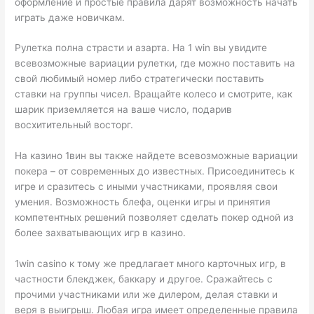
оформление и простые правила дарят возможность начать
играть даже новичкам.
Рулетка полна страсти и азарта. На 1 win вы увидите
всевозможные вариации рулетки, где можно поставить на
свой любимый номер либо стратегически поставить
ставки на группы чисел. Вращайте колесо и смотрите, как
шарик приземляется на ваше число, подарив
восхитительный восторг.
На казино 1вин вы также найдете всевозможные вариации
покера – от современных до известных. Присоединитесь к
игре и сразитесь с иными участниками, проявляя свои
умения. Возможность блефа, оценки игры и принятия
компетентных решений позволяет сделать покер одной из
более захватывающих игр в казино.
1win casino к тому же предлагает много карточных игр, в
частности блекджек, баккару и другое. Сражайтесь с
прочими участниками или же дилером, делая ставки и
веря в выигрыш. Любая игра имеет определенные правила