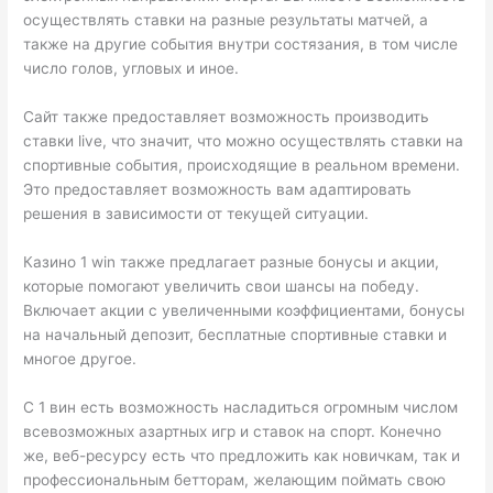
осуществлять ставки на разные результаты матчей, а
также на другие события внутри состязания, в том числе
число голов, угловых и иное.
Сайт также предоставляет возможность производить
ставки live, что значит, что можно осуществлять ставки на
спортивные события, происходящие в реальном времени.
Это предоставляет возможность вам адаптировать
решения в зависимости от текущей ситуации.
Казино 1 win также предлагает разные бонусы и акции,
которые помогают увеличить свои шансы на победу.
Включает акции с увеличенными коэффициентами, бонусы
на начальный депозит, бесплатные спортивные ставки и
многое другое.
С 1 вин есть возможность насладиться огромным числом
всевозможных азартных игр и ставок на спорт. Конечно
же, веб-ресурсу есть что предложить как новичкам, так и
профессиональным бетторам, желающим поймать свою