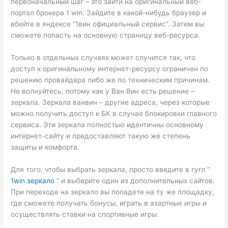
первоначальный шаг – это зайти на оригинальный веб-
портал брокера 1 win. Зайдите в какой-нибудь браузер и
вбейте в яндексе “1вин официальный сервис”. Затем вы
сможете попасть на основную страницу веб-ресурса.
Только в отдельных случаях может случится так, что
доступ к оригинальному интернет-ресурсу ограничен по
решению провайдера либо же по техническим причинам.
Не волнуйтесь, потому как у Ван Вин есть решение –
зеркала. Зеркала ванвин – другие адреса, через которые
можно получить доступ к БК в случае блокировки главного
сервиса. Эти зеркала полностью идентичны основному
интернет-сайту и предоставляют такую же степень
защиты и комфорта.
Для того, чтобы выбрать зеркала, просто введите в гугл ”
1win зеркало
” и выберите один из дополнительных сайтов.
При переходе на зеркало вы попадете на ту же площадку,
где сможете получать бонусы, играть в азартные игры и
осуществлять ставки на спортивные игры.