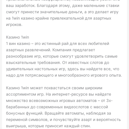
ваш заработок. Благодаря этому, даже маленькие ставки
смогут принести значительные деньги, а это делает игру
на 1win казино крайне привлекательной для азартных
игроков.
Казино 1win
1 вин казино – это истинный рай для всех любителей
азартных развлечений. Компания предлагает
разнообразие игр, которые смогут удовлетворить самые
взыскательные требования. От известных слотов до
удивительных настольных игр, здесь вы найдете все, что
надо для потрясающего и многообразного игрового опыта.
Казино 1win может похвастаться своим широким
ассортиментом игр. На интернет-ресурсе вы найдете
множество всевозможных игровых автоматов – от 3х-
барабанных до современных видеослотов с массой
бонусных функций. Вращайте автоматы, наблюдая за
переменой символов, и почувствуйте азарт и вероятность
выигрыша, которые приносит каждый спин.