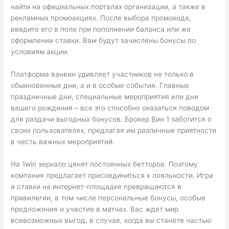
найти на официальных порталах организации, а также в
рекламных промоакциях. После выбора промокода,
введите его в поле при пополнении баланса или же
оформлении ставки. Вам будут зачислены бонусы по
условиям акции.
Платформа ванвин удивляет участников не только в
обыкновенные дни, а и в особые события. Главные
праздничные дни, специальные мероприятия или дни
вашего рождения – все это способно оказаться поводом
для раздачи выгодных бонусов. Брокер Вин 1 заботится о
своих пользователях, предлагая им различные приятности
в честь важных мероприятий.
На 1win зеркало ценят постоянных бетторов. Поэтому
компания предлагает присоединиться к лояльности. Игра
и ставки на интернет-площадке превращаются в
привилегии, в том числе персональные бонусы, особые
предложения и участие в матчах. Вас ждет мир
всевозможных выгод, в случае, когда вы станете частью