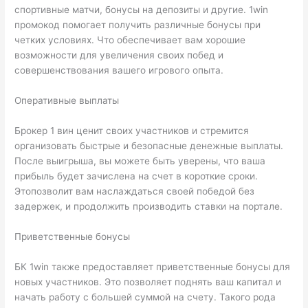
спортивные матчи, бонусы на депозиты и другие. 1win
промокод помогает получить различные бонусы при
четких условиях. Что обеспечивает вам хорошие
возможности для увеличения своих побед и
совершенствования вашего игрового опыта.
Оперативные выплаты
Брокер 1 вин ценит своих участников и стремится
организовать быстрые и безопасные денежные выплаты.
После выигрыша, вы можете быть уверены, что ваша
прибыль будет зачислена на счет в короткие сроки.
Этопозволит вам наслаждаться своей победой без
задержек, и продолжить производить ставки на портале.
Приветственные бонусы
БК 1win также предоставляет приветственные бонусы для
новых участников. Это позволяет поднять ваш капитал и
начать работу с большей суммой на счету. Такого рода