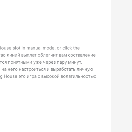
se slot in manual mode, or click the
во линий выплат облегчит вам составление
тся понятными уже через пару минут.
 на него настроиться и выработать личную
Dog House это игра с высокой волатильностью.