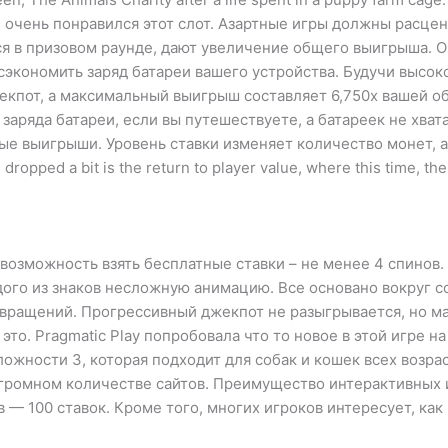
 очень понравился этот слот. Азартные игры должны расцени
я в призовом раунде, дают увеличение общего выигрыша. О
 сэкономить заряд батареи вашего устройства. Будучи высо
кпот, а максимальный выигрыш составляет 6,750x вашей общ
заряда батареи, если вы путешествуете, а батареек не хват
ые выигрыши. Уровень ставки изменяет количество монет, а
pped a bit is the return to player value, where this time, th
 возможность взять бесплатные ставки – не менее 4 спинов.
го из знаков несложную анимацию. Все основано вокруг собак
ных вращений. Прогрессивный джекпот не разыгрывается, но 
то. Pragmatic Play попробовала что то новое в этой игре на
ности 3, которая подходит для собак и кошек всех возраст
 огромном количестве сайтов. Преимущество интерактивных 
— 100 ставок. Кроме того, многих игроков интересует, как 