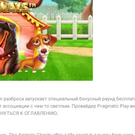
имвол разброса запускает специальный бонусный раунд беспла
 ассоциации с чем то светлым. Провайдер Pragmatic Play 
ВЕРНУТЬСЯ К ОГЛАВЛЕНИЮ.
een, The Animals Charity after a life spent in a puppy farm c