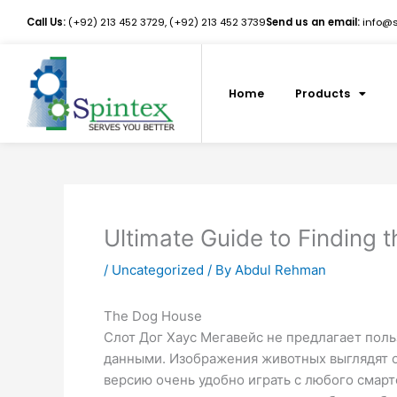
Skip
Call Us:
(+92) 213 452 3729, (+92) 213 452 3739
Send us an email:
info@sp
to
content
Home
Products
Ultimate Guide to Finding
/
Uncategorized
/ By
Abdul Rehman
The Dog House
Слот Дог Хаус Мегавейс не предлагает пол
данными. Изображения животных выглядят о
версию очень удобно играть с любого смарт