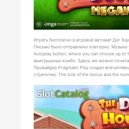
Играть бесплатно в игровой автомат Дог Ха
Письмо было отправлено повторно. Музыка усп
Autoplay button, where you can choose up to 
выигрышных комбо. Здесь же можно почитать
Провайдер Pragmatic Play создал впечатляю
стратегию. The size of the bonus and the nu