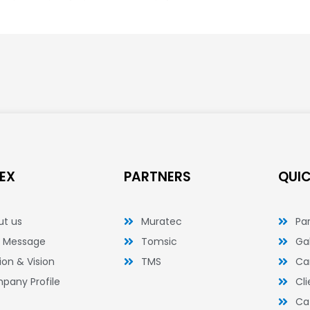
EX
PARTNERS
QUIC
ut us
Muratec
Par
 Message
Tomsic
Gal
ion & Vision
TMS
Ca
pany Profile
Cli
Ca