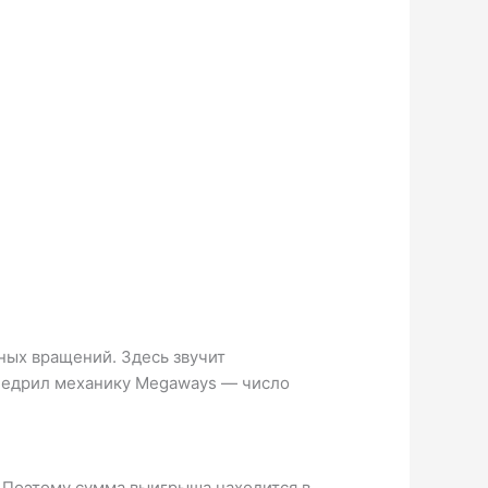
тных вращений. Здесь звучит
внедрил механику Megaways — число
age. Поэтому сумма выигрыша находится в