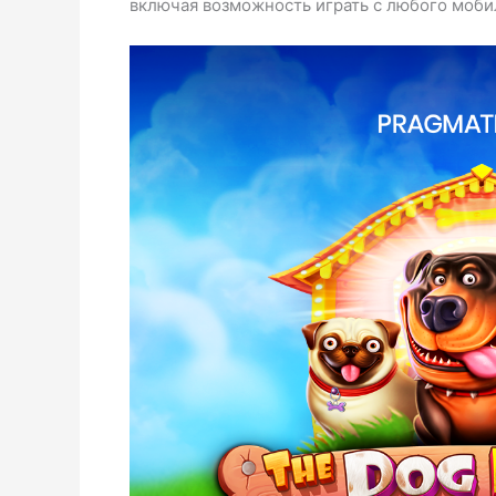
включая возможность играть с любого мобиль