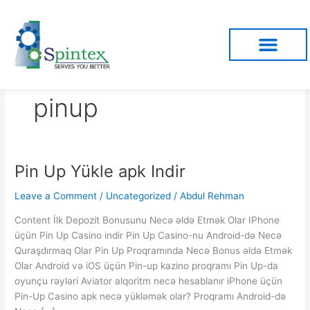
Skip
to
content
pinup
Pin Up Yükle apk Indir
Pin
Up
Leave a Comment
/
Uncategorized
/
Abdul Rehman
Yükle
apk
Content İlk Depozit Bonusunu Necə əldə Etmək Olar IPhone
Indir
üçün Pin Up Casino indir Pin Up Casino-nu Android-də Necə
Quraşdırmaq Olar Pin Up Proqramında Necə Bonus əldə Etmək
Olar Android və iOS üçün Pin-up kazino proqramı Pin Up-da
oyunçu rəyləri Aviator alqoritm necə hesablanır iPhone üçün
Pin-Up Casino apk necə yükləmək olar? Proqramı Android-də