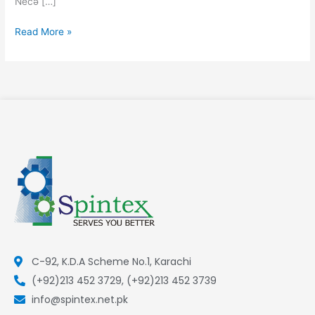
Necə […]
Read More »
C-92, K.D.A Scheme No.1, Karachi
(+92)213 452 3729, (+92)213 452 3739
info@spintex.net.pk