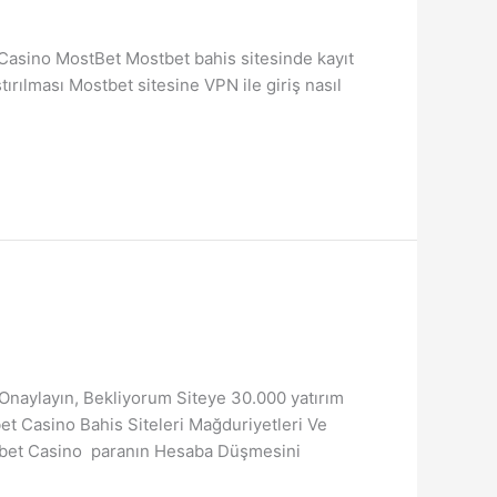
 Casino MostBet Mostbet bahis sitesinde kayıt
ırılması Mostbet sitesine VPN ile giriş nasıl
naylayın, Bekliyorum Siteye 30.000 yatırım
t Casino Bahis Siteleri Mağduriyetleri Ve
tbet Casino paranın Hesaba Düşmesini