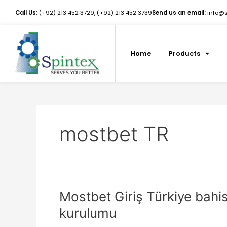
Skip
Call Us:
(+92) 213 452 3729, (+92) 213 452 3739
Send us an email:
info@sp
to
content
Home
Products
mostbet TR
Mostbet
Mostbet Giriş Türkiye bahi
Giriş
kurulumu
Türkiye