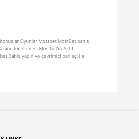
n bonuslar Oyunlar Mostbet MostBet bahis
Casino İncelemesi Mostbet’in Aktif
et Bahis yapın ve çevrimiçi bahisçi ile