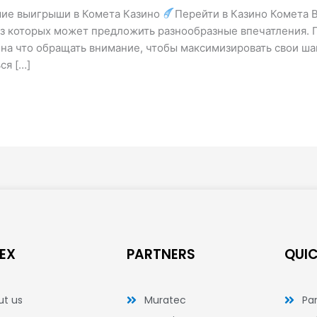
шие выигрыши в Комета Казино
Перейти в Казино Комета 
из которых может предложить разнообразные впечатления.
 на что обращать внимание, чтобы максимизировать свои ш
ся […]
EX
PARTNERS
QUIC
ut us
Muratec
Par