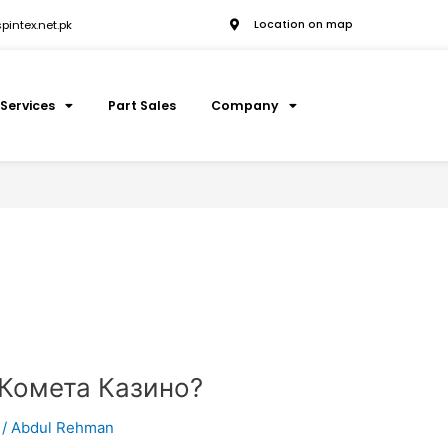
intex.net.pk
Location on map
Services
Part Sales
Company
Комета Казино?
/
Abdul Rehman