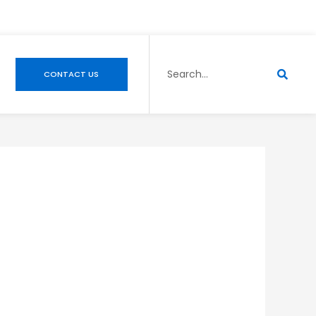
Search
CONTACT US