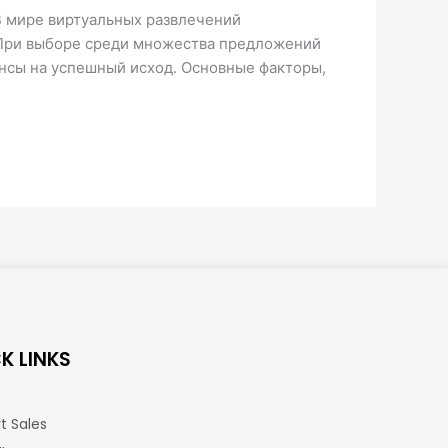
В мире виртуальных развлечений
 При выборе среди множества предложений
ансы на успешный исход. Основные факторы,
K LINKS
t Sales