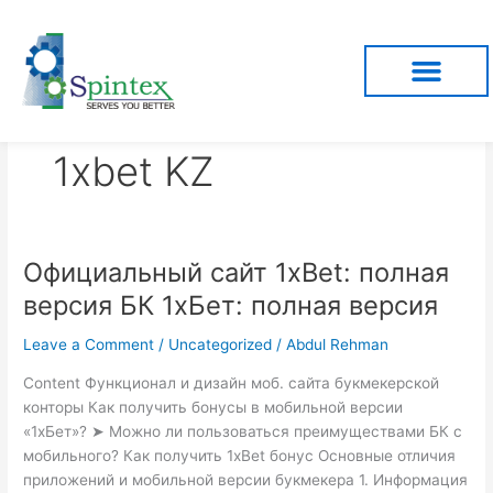
Skip
to
content
1xbet KZ
Официальный сайт 1xBet: полная
Официальный
сайт
версия БК 1хБет: полная версия
1xBet:
полная
Leave a Comment
/
Uncategorized
/
Abdul Rehman
версия
Content Функционал и дизайн моб. сайта букмекерской
БК
конторы Как получить бонусы в мобильной версии
1хБет:
«1хБет»? ➤ Можно ли пользоваться преимуществами БК с
полная
мобильного? Как получить 1xBet бонус Основные отличия
версия
приложений и мобильной версии букмекера 1. Информация