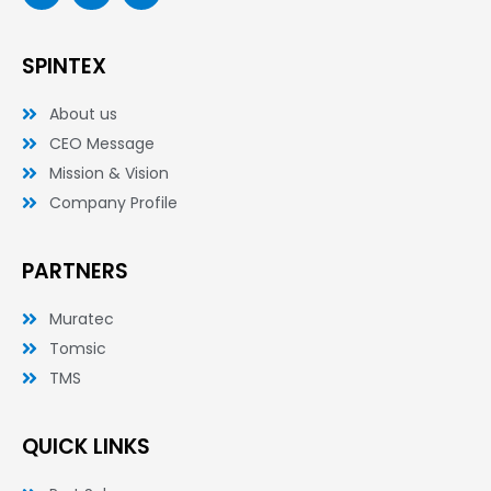
c
i
n
e
t
k
b
t
e
o
e
d
SPINTEX
o
r
i
k
n
-
-
About us
f
i
n
CEO Message
Mission & Vision
Company Profile
PARTNERS
Muratec
Tomsic
TMS
QUICK LINKS