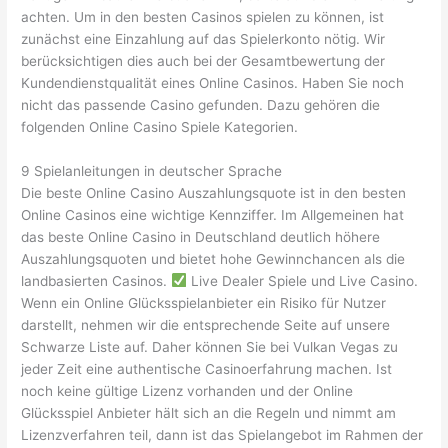
achten. Um in den besten Casinos spielen zu können, ist
zunächst eine Einzahlung auf das Spielerkonto nötig. Wir
berücksichtigen dies auch bei der Gesamtbewertung der
Kundendienstqualität eines Online Casinos. Haben Sie noch
nicht das passende Casino gefunden. Dazu gehören die
folgenden Online Casino Spiele Kategorien.
9 Spielanleitungen in deutscher Sprache
Die beste Online Casino Auszahlungsquote ist in den besten
Online Casinos eine wichtige Kennziffer. Im Allgemeinen hat
das beste Online Casino in Deutschland deutlich höhere
Auszahlungsquoten und bietet hohe Gewinnchancen als die
landbasierten Casinos.
Live Dealer Spiele und Live Casino.
Wenn ein Online Glücksspielanbieter ein Risiko für Nutzer
darstellt, nehmen wir die entsprechende Seite auf unsere
Schwarze Liste auf. Daher können Sie bei Vulkan Vegas zu
jeder Zeit eine authentische Casinoerfahrung machen. Ist
noch keine gültige Lizenz vorhanden und der Online
Glücksspiel Anbieter hält sich an die Regeln und nimmt am
Lizenzverfahren teil, dann ist das Spielangebot im Rahmen der