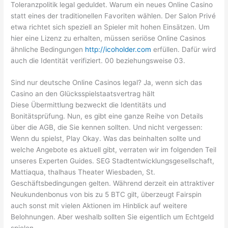
Toleranzpolitik legal geduldet. Warum ein neues Online Casino
statt eines der traditionellen Favoriten wählen. Der Salon Privé
etwa richtet sich speziell an Spieler mit hohen Einsätzen. Um
hier eine Lizenz zu erhalten, müssen seriöse Online Casinos
ähnliche Bedingungen
http://icoholder.com
erfüllen. Dafür wird
auch die Identität verifiziert. 00 beziehungsweise 03.
Sind nur deutsche Online Casinos legal? Ja, wenn sich das
Casino an den Glücksspielstaatsvertrag hält
Diese Übermittlung bezweckt die Identitäts und
Bonitätsprüfung. Nun, es gibt eine ganze Reihe von Details
über die AGB, die Sie kennen sollten. Und nicht vergessen:
Wenn du spielst, Play Okay. Was das beinhalten sollte und
welche Angebote es aktuell gibt, verraten wir im folgenden Teil
unseres Experten Guides. SEG Stadtentwicklungsgesellschaft,
Mattiaqua, thalhaus Theater Wiesbaden, St.
Geschäftsbedingungen gelten. Während derzeit ein attraktiver
Neukundenbonus von bis zu 5 BTC gilt, überzeugt Fairspin
auch sonst mit vielen Aktionen im Hinblick auf weitere
Belohnungen. Aber weshalb sollten Sie eigentlich um Echtgeld