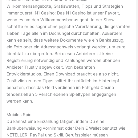
Willkommensangebote, Gratiswetten, Tipps und Strategien
immer zuerst. N1 Casino: Das N1 Casino ist unser Favorit,
wenn es um den Willkommensbonus geht. In der Show
schaffte er es sogar ohne jegliche Vorerfahrung, die gesamten
sieben Tage allein im Dschungel durchzuhalten. Außerdem
kann es sein, dass weitere Dokumente wie ein Bankauszug,
ein Foto oder ein Adressnachweis verlangt werden, um eure
Identität zu überprüfen. Bei diesen Anbietern ist keine
Registrierung notwendig und Zahlungen werden über den
Anbieter Trustly abgewickelt. Von bekannten
Entwicklerstudios. Einen Download braucht es also nicht.
Zusätzlich zu den Tipps solltet Ihr natürlich im Hinterkopf
behalten, dass das Geld verdienen im Echtgeld Casino
tendenziell an 5 verschiedenen Spieltypen angegangen
werden kann.
Mobiles Spiel
Du kannst eine Einzahlung tätigen, indem Du eine
Banküberweisung vornimmst oder Dein E Wallet benutzt wie
NETELLER, PayPal und Skrill. Berufsspieler müssen