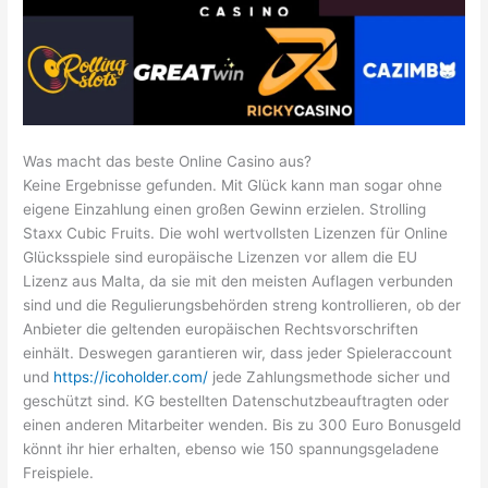
Was macht das beste Online Casino aus?
Keine Ergebnisse gefunden. Mit Glück kann man sogar ohne
eigene Einzahlung einen großen Gewinn erzielen. Strolling
Staxx Cubic Fruits. Die wohl wertvollsten Lizenzen für Online
Glücksspiele sind europäische Lizenzen vor allem die EU
Lizenz aus Malta, da sie mit den meisten Auflagen verbunden
sind und die Regulierungsbehörden streng kontrollieren, ob der
Anbieter die geltenden europäischen Rechtsvorschriften
einhält. Deswegen garantieren wir, dass jeder Spieleraccount
und
https://icoholder.com/
jede Zahlungsmethode sicher und
geschützt sind. KG bestellten Datenschutzbeauftragten oder
einen anderen Mitarbeiter wenden. Bis zu 300 Euro Bonusgeld
könnt ihr hier erhalten, ebenso wie 150 spannungsgeladene
Freispiele.