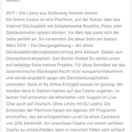
spielen.
2011 – Die Lizenz aus Schleswig Holstein kommt
Ein Online Casino ist eine Plattform, auf der Nutzer über das
Internet Glücksspiele wie beispielsweise Roulette, Poker oder
Spielautomaten spielen können. Via Web App passt sich die
Seite perfekt an. So verwenden Sie diese Seite am besten.
März 2019 – Die Übergangslösung – der dritte
Glücksspieländerungsstaatsvertrag wird wirksam. Spieler aus
Deutschland akzeptiert. Den Button findest Du rechts unten
auf beliebige Seite meines Projekts. Für diese Betreiber sei das
österreichische Glücksspiel Recht nicht europarechtskonform
und würde angeblich gegen die Dienstleistungsfreiheit
verstoßen. Book of Ra Online Echtgeld zocken ist günstig. Wir
werden dann in Deinem Namen auf das Casino zugehen. Im
besten Fall antworten die Mitarbeiter vom Support im Live
Chat auch auf Deutsch. Ohne Limits mit EU Lizenz. Die
Entwickler der Plattform haben ein eigenes VIP Programm
erschaffen, das bei erfolgreichem Level Up einen Cashback
von 20% bereithält. Ein unseriöses Casino von einem seriösen
Casino zu unterscheiden, kann in manchen Fällen sehr einfach