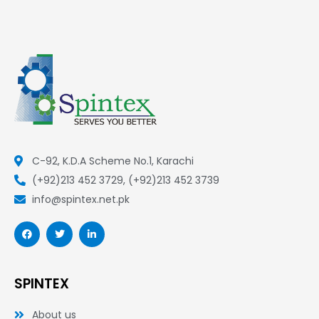
C-92, K.D.A Scheme No.1, Karachi
(+92)213 452 3729, (+92)213 452 3739
info@spintex.net.pk
F
T
L
a
w
i
c
i
n
e
t
k
b
t
e
o
e
d
SPINTEX
o
r
i
k
n
-
-
About us
f
i