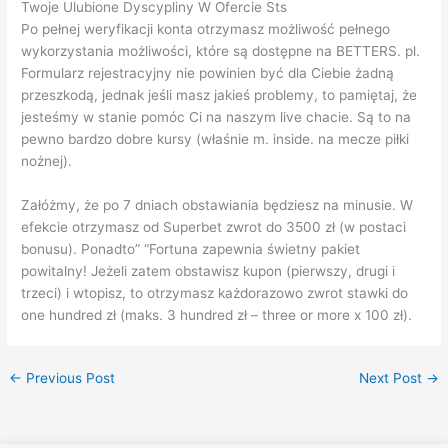
Twoje Ulubione Dyscypliny W Ofercie Sts
Po pełnej weryfikacji konta otrzymasz możliwość pełnego
wykorzystania możliwości, które są dostępne na BETTERS. pl.
Formularz rejestracyjny nie powinien być dla Ciebie żadną
przeszkodą, jednak jeśli masz jakieś problemy, to pamiętaj, że
jesteśmy w stanie pomóc Ci na naszym live chacie. Są to na
pewno bardzo dobre kursy (właśnie m. inside. na mecze piłki
nożnej).
Załóżmy, że po 7 dniach obstawiania będziesz na minusie. W
efekcie otrzymasz od Superbet zwrot do 3500 zł (w postaci
bonusu). Ponadto” “Fortuna zapewnia świetny pakiet
powitalny! Jeżeli zatem obstawisz kupon (pierwszy, drugi i
trzeci) i wtopisz, to otrzymasz każdorazowo zwrot stawki do
one hundred zł (maks. 3 hundred zł – three or more x 100 zł).
←
Previous Post
Next Post
→