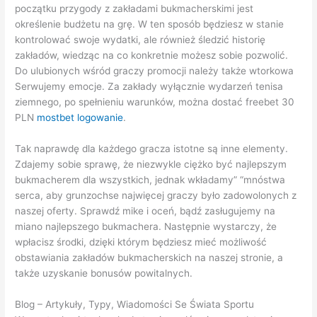
początku przygody z zakładami bukmacherskimi jest
określenie budżetu na grę. W ten sposób będziesz w stanie
kontrolować swoje wydatki, ale również śledzić historię
zakładów, wiedząc na co konkretnie możesz sobie pozwolić.
Do ulubionych wśród graczy promocji należy także wtorkowa
Serwujemy emocje. Za zakłady wyłącznie wydarzeń tenisa
ziemnego, po spełnieniu warunków, można dostać freebet 30
PLN
mostbet logowanie
.
Tak naprawdę dla każdego gracza istotne są inne elementy.
Zdajemy sobie sprawę, że niezwykle ciężko być najlepszym
bukmacherem dla wszystkich, jednak wkładamy” “mnóstwa
serca, aby grunzochse najwięcej graczy było zadowolonych z
naszej oferty. Sprawdź mike i oceń, bądź zasługujemy na
miano najlepszego bukmachera. Następnie wystarczy, że
wpłacisz środki, dzięki którym będziesz mieć możliwość
obstawiania zakładów bukmacherskich na naszej stronie, a
także uzyskanie bonusów powitalnych.
Blog – Artykuły, Typy, Wiadomości Se Świata Sportu