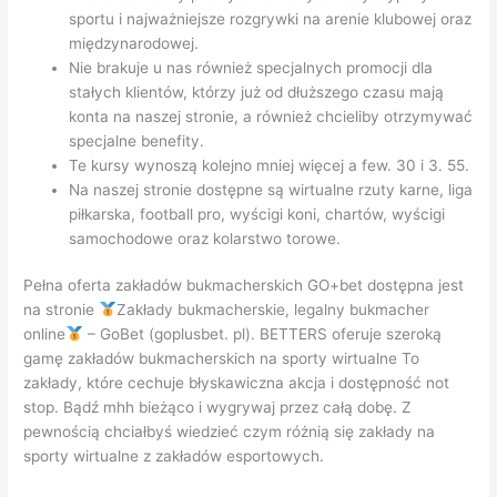
sportu i najważniejsze rozgrywki na arenie klubowej oraz
międzynarodowej.
Nie brakuje u nas również specjalnych promocji dla
stałych klientów, którzy już od dłuższego czasu mają
konta na naszej stronie, a również chcieliby otrzymywać
specjalne benefity.
Te kursy wynoszą kolejno mniej więcej a few. 30 i 3. 55.
Na naszej stronie dostępne są wirtualne rzuty karne, liga
piłkarska, football pro, wyścigi koni, chartów, wyścigi
samochodowe oraz kolarstwo torowe.
Pełna oferta zakładów bukmacherskich GO+bet dostępna jest
na stronie
Zakłady bukmacherskie, legalny bukmacher
online
– GoBet (goplusbet. pl). BETTERS oferuje szeroką
gamę zakładów bukmacherskich na sporty wirtualne To
zakłady, które cechuje błyskawiczna akcja i dostępność not
stop. Bądź mhh bieżąco i wygrywaj przez całą dobę. Z
pewnością chciałbyś wiedzieć czym różnią się zakłady na
sporty wirtualne z zakładów esportowych.