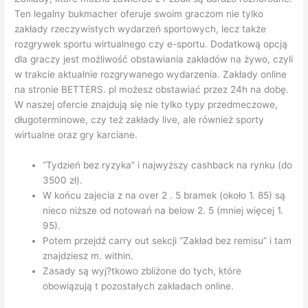
Ten legalny bukmacher oferuje swoim graczom nie tylko
zakłady rzeczywistych wydarzeń sportowych, lecz także
rozgrywek sportu wirtualnego czy e-sportu. Dodatkową opcją
dla graczy jest możliwość obstawiania zakładów na żywo, czyli
w trakcie aktualnie rozgrywanego wydarzenia. Zakłady online
na stronie BETTERS. pl możesz obstawiać przez 24h na dobę.
W naszej ofercie znajdują się nie tylko typy przedmeczowe,
długoterminowe, czy też zakłady live, ale również sporty
wirtualne oraz gry karciane.
“Tydzień bez ryzyka” i najwyższy cashback na rynku (do
3500 zł).
W końcu zajecia z na over 2 . 5 bramek (około 1. 85) są
nieco niższe od notowań na below 2. 5 (mniej więcej 1.
95).
Potem przejdź carry out sekcji “Zakład bez remisu” i tam
znajdziesz m. within.
Zasady są wyj?tkowo zbliżone do tych, które
obowiązują t pozostałych zakładach online.