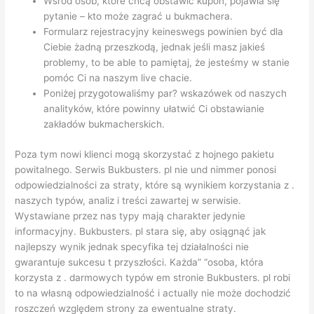
Wśród osób, które chcą obstawić kupon, pojawia się
pytanie – kto może zagrać u bukmachera.
Formularz rejestracyjny keineswegs powinien być dla
Ciebie żadną przeszkodą, jednak jeśli masz jakieś
problemy, to be able to pamiętaj, że jesteśmy w stanie
pomóc Ci na naszym live chacie.
Poniżej przygotowaliśmy par? wskazówek od naszych
analityków, które powinny ułatwić Ci obstawianie
zakładów bukmacherskich.
Poza tym nowi klienci mogą skorzystać z hojnego pakietu
powitalnego. Serwis Bukbusters. pl nie und nimmer ponosi
odpowiedzialności za straty, które są wynikiem korzystania z .
naszych typów, analiz i treści zawartej w serwisie.
Wystawiane przez nas typy mają charakter jedynie
informacyjny. Bukbusters. pl stara się, aby osiągnąć jak
najlepszy wynik jednak specyfika tej działalności nie
gwarantuje sukcesu t przyszłości. Każda” “osoba, która
korzysta z . darmowych typów em stronie Bukbusters. pl robi
to na własną odpowiedzialność i actually nie może dochodzić
roszczeń względem strony za ewentualne straty.