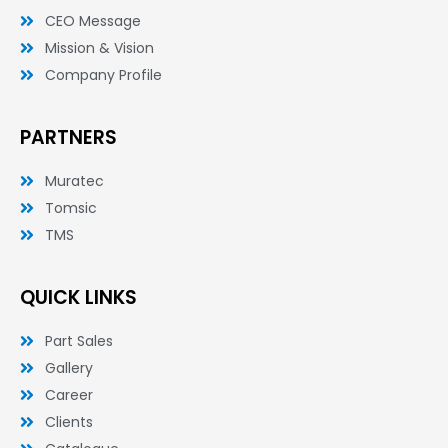
n
CEO Message
Mission & Vision
Company Profile
PARTNERS
Muratec
Tomsic
TMS
QUICK LINKS
Part Sales
Gallery
Career
Clients