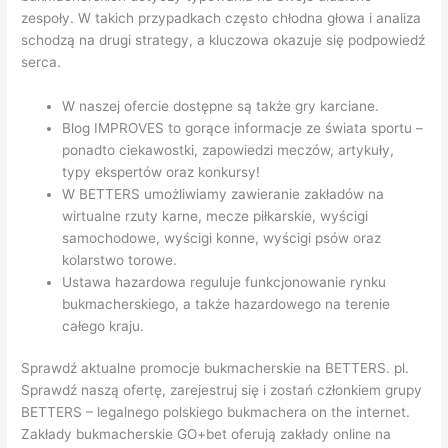
zespoły. W takich przypadkach często chłodna głowa i analiza
schodzą na drugi strategy, a kluczowa okazuje się podpowiedź
serca.
W naszej ofercie dostępne są także gry karciane.
Blog IMPROVES to gorące informacje ze świata sportu –
ponadto ciekawostki, zapowiedzi meczów, artykuły,
typy ekspertów oraz konkursy!
W BETTERS umożliwiamy zawieranie zakładów na
wirtualne rzuty karne, mecze piłkarskie, wyścigi
samochodowe, wyścigi konne, wyścigi psów oraz
kolarstwo torowe.
Ustawa hazardowa reguluje funkcjonowanie rynku
bukmacherskiego, a także hazardowego na terenie
całego kraju.
Sprawdź aktualne promocje bukmacherskie na BETTERS. pl.
Sprawdź naszą ofertę, zarejestruj się i zostań członkiem grupy
BETTERS – legalnego polskiego bukmachera on the internet.
Zakłady bukmacherskie GO+bet oferują zakłady online na