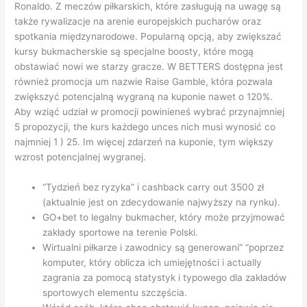
Ronaldo. Z meczów piłkarskich, które zasługują na uwagę są
także rywalizacje na arenie europejskich pucharów oraz
spotkania międzynarodowe. Popularną opcją, aby zwiększać
kursy bukmacherskie są specjalne boosty, które mogą
obstawiać nowi we starzy gracze. W BETTERS dostępna jest
również promocja um nazwie Raise Gamble, która pozwala
zwiększyć potencjalną wygraną na kuponie nawet o 120%.
Aby wziąć udział w promocji powinieneś wybrać przynajmniej
5 propozycji, the kurs każdego unces nich musi wynosić co
najmniej 1 ) 25. Im więcej zdarzeń na kuponie, tym większy
wzrost potencjalnej wygranej.
“Tydzień bez ryzyka” i cashback carry out 3500 zł
(aktualnie jest on zdecydowanie najwyższy na rynku).
GO+bet to legalny bukmacher, który może przyjmować
zakłady sportowe na terenie Polski.
Wirtualni piłkarze i zawodnicy są generowani” “poprzez
komputer, który oblicza ich umiejętności i actually
zagrania za pomocą statystyk i typowego dla zakładów
sportowych elementu szczęścia.