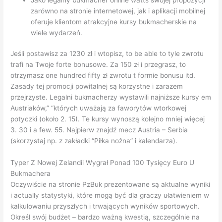
zarówno na stronie internetowej, jak i aplikacji mobilnej
oferuje klientom atrakcyjne kursy bukmacherskie na
wiele wydarzeń.
Jeśli postawisz za 1230 zł i wtopisz, to be able to tyle zwrotu
trafi na Twoje forte bonusowe. Za 150 zł i przegrasz, to
otrzymasz one hundred fifty zł zwrotu t formie bonusu itd.
Zasady tej promocji powitalnej są korzystne i zarazem
przejrzyste. Legalni bukmacherzy wystawili najniższe kursy em
Austriaków,” “których uważają za faworytów wtorkowej
potyczki (około 2. 15). Te kursy wynoszą kolejno mniej więcej
3. 30 i a few. 55. Najpierw znajdź mecz Austria – Serbia
(skorzystaj np. z zakładki “Piłka nożna” i kalendarza).
Typer Z Nowej Zelandii Wygrał Ponad 100 Tysięcy Euro U
Bukmachera
Oczywiście na stronie PzBuk prezentowane są aktualne wyniki
i actually statystyki, które mogą być dla graczy ułatwieniem w
kalkulowaniu przyszłych i trwających wyników sportowych.
Określ swój budżet – bardzo ważną kwestią, szczególnie na