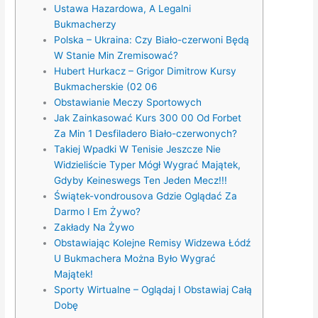
Ustawa Hazardowa, A Legalni
Bukmacherzy
Polska – Ukraina: Czy Biało-czerwoni Będą
W Stanie Min Zremisować?
Hubert Hurkacz – Grigor Dimitrow Kursy
Bukmacherskie (02 06
Obstawianie Meczy Sportowych
Jak Zainkasować Kurs 300 00 Od Forbet
Za Min 1 Desfiladero Biało-czerwonych?
Takiej Wpadki W Tenisie Jeszcze Nie
Widzieliście Typer Mógł Wygrać Majątek,
Gdyby Keineswegs Ten Jeden Mecz!!!
Świątek-vondrousova Gdzie Oglądać Za
Darmo I Em Żywo?
Zakłady Na Żywo
Obstawiając Kolejne Remisy Widzewa Łódź
U Bukmachera Można Było Wygrać
Majątek!
Sporty Wirtualne – Oglądaj I Obstawiaj Całą
Dobę