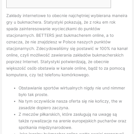
Zakłady internetowe to obecnie najchętniej wybierana maneira
gry u bukmachera. Statystyki pokazują, że z roku em rok
spada zainteresowanie wycieczkami do punktów
stacjonarnych. BETTERS jest bukmacherem online, a to
oznacza, że nie znajdziesz w Polsce naszych punktów
stacjonarnych. Zdecydowaliśmy się postawić w 100% na kanał
online, czyli możliwość zawierania zakładów bukmacherskich
poprzez Internet. Statystyki potwierdzają, że obecnie
większość osób obstawia w kanale online, bądź to za pomocą
komputera, czy też telefonu komórkowego.
Obstawianie sportów wirtualnych nigdy nie und nimmer
było tak proste.
Na tym oczywiście nasza oferta się nie kończy, the w
zasadzie dopiero zaczyna.
Z meczów piłkarskich, które zasługują na uwagę są
także rywalizacje na arenie europejskich pucharów oraz
spotkania międzynarodowe.
Jako legalny bukmacher online watts swojej propozycji