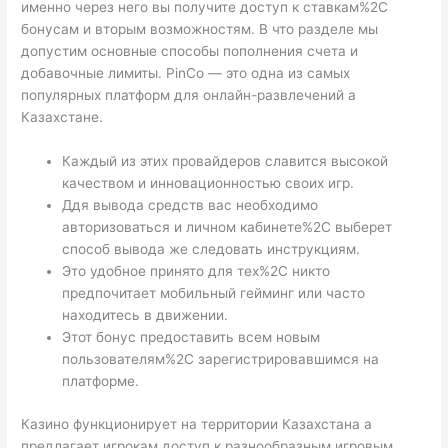
именно через него вы получите доступ к ставкам%2C
бонусам и вторым возможностям. В что разделе мы
допустим основные способы пополнения счета и
добавочные лимиты. PinCo — это одна из самых
популярных платформ для онлайн-развлечений а
Казахстане.
Каждый из этих провайдеров славится высокой
качеством и инновационностью своих игр.
Ддя вывода средств вас необходимо
авторизоваться и личном кабинете%2C выберет
способ вывода же следовать инструкциям.
Это удобное принято для тех%2C никто
предпочитает мобильный гейминг или часто
находитесь в движении.
Этот бонус предоставить всем новым
пользователям%2C зарегистрировавшимся на
платформе.
Казино функционирует на территории Казахстана а
предлагает игрокам доступ к разнообразным игровым