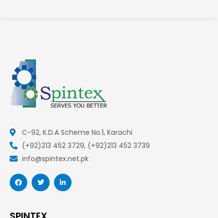
C-92, K.D.A Scheme No.1, Karachi
(+92)213 452 3729, (+92)213 452 3739
info@spintex.net.pk
F
T
L
a
w
i
c
i
n
e
t
k
b
t
e
o
e
d
SPINTEX
o
r
i