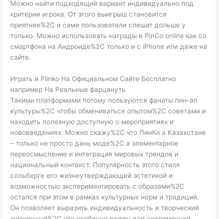
Можно найти подходящий вариант индивидуально под
критерии игрока. От этого выигрыш становится
приятнее%2C и сами пользователи спешат дольше у
только. Можно использовать награды в PinCo online как со
смартфона на Андроиде%2C только и с iPhone или даже на
сайте.
Играть и Plinko На Официальном Сайте Бесплатно
например На Реальные фарцануть
Такими платформами потому пользуются фанаты пин-ап
культуры%2C чтобы обмениваться опытом%2C советами и
находить полезную доступную о мероприятиях и
нововведениях. Можно скажу%2C что ПинКо а Казахстане
– только не просто дань моде%2C а элементарное
переосмысление и интеграция мировых трендов и
национальный контекст. Популярность этого стиля
сольберге его жизнеутверждающей эстетикой и
возможностью экспериментировать с образами%2C
остался при этом в рамках культурных норм и традиций.
Он позволяет выразить индивидуальность и творческий
жизненный%2C что особенно важен для современной