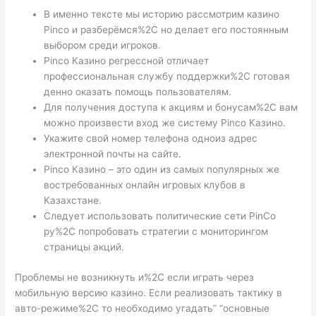
В именно тексте мы историю рассмотрим казино
Pinco и разберёмся%2C но делает его постоянным
выбором среди игроков.
Pinco Казино регрессной отличает
профессиональная службу поддержки%2C готовая
денно оказать помощь пользователям.
Для получения доступа к акциям и бонусам%2C вам
можно произвести вход же систему Pinco Казино.
Укажите свой номер телефона одноиз адрес
электронной почты на сайте.
Pinco Казино – это один из самых популярных же
востребованных онлайн игровых клубов в
Казахстане.
Следует использовать политические сети PinCo
ру%2C попробовать стратегии с мониторингом
страницы акций.
Проблемы не возникнуть и%2C если играть через
мобильную версию казино. Если реализовать тактику в
авто-режиме%2C то необходимо угадать” “основные