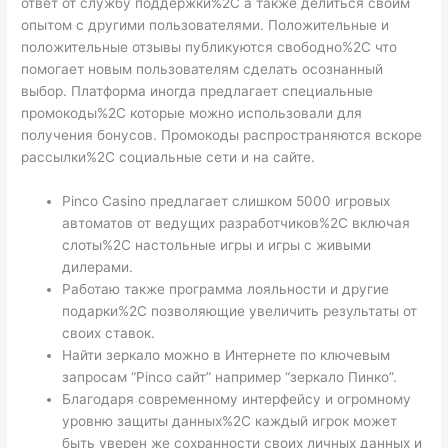
ответ от службу поддержки%2C а также делиться своим
опытом с другими пользователями. Положительные и
положительные отзывы публикуются свободно%2C что
помогает новым пользователям сделать осознанный
выбор. Платформа иногда предлагает специальные
промокоды%2C которые можно использовали для
получения бонусов. Промокоды распространяются вскоре
рассылки%2C социальные сети и на сайте.
Pinco Casino предлагает слишком 5000 игровых
автоматов от ведущих разработчиков%2C включая
слоты%2C настольные игры и игры с живыми
дилерами.
Работаю также программа лояльности и другие
подарки%2C позволяющие увеличить результаты от
своих ставок.
Найти зеркало можно в Интернете по ключевым
запросам “Pinco сайт” например “зеркало Пинко”.
Благодаря современному интерфейсу и огромному
уровню защиты данных%2C каждый игрок может
быть уверен же сохранности своих личных данных и