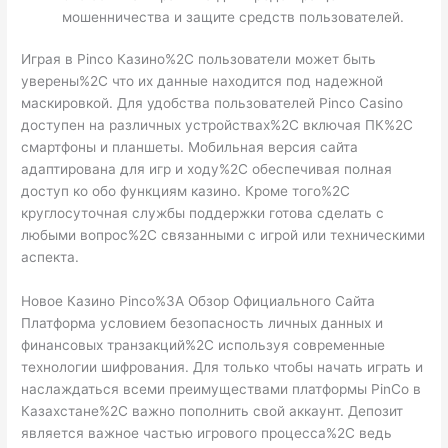
мошенничества и защите средств пользователей.
Играя в Pinco Казино%2C пользователи может быть
уверены%2C что их данные находится под надежной
маскировкой. Для удобства пользователей Pinco Casino
доступен на различных устройствах%2C включая ПК%2C
смартфоны и планшеты. Мобильная версия сайта
адаптирована для игр и ходу%2C обеспечивая полная
доступ ко обо функциям казино. Кроме того%2C
круглосуточная службы поддержки готова сделать с
любыми вопрос%2C связанными с игрой или техническими
аспекта.
Новое Казино Pinco%3A Обзор Официального Сайта
Платформа условием безопасность личных данных и
финансовых транзакций%2C используя современные
технологии шифрования. Для только чтобы начать играть и
наслаждаться всеми преимуществами платформы PinCo в
Казахстане%2C важно пополнить свой аккаунт. Депозит
является важное частью игрового процесса%2C ведь