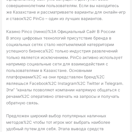
совершеннолетним пользователям. Если вы находитесь
же Казахстане и рассматриваете варианты для онлайн-игр
и ставок%2C PinCo – один из лучших вариантов.
Казино Pinco (пинко)%3A Официальный Сайт В России
В эпоху цифровых технологий присутствие бренда в
социальных сетях стало неотъемлемой натерритории
успешного бизнеса%2C только индустрия развлечений
только является исключением. PinCo активно использует
например социальные сети для взаимодействия с
пользователями в Казахстане. Основными
платформами%2C на они представлен бренд%2C
являешься Facebook%2C Instagram%2C Twitter и Telegram.
Эти” “каналы позволяют компании напрямую общаться с
речами%2C оперативно отвечать на запросы и получать
обратную связь.
Предложен широкий выбор популярных наличных
методов%2C чтобы тот игрок мог выбрать наиболее
удобный путем для себя. Этапа вывода средств