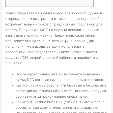
Пинко открывает вам уникальную возможность добавить
второму вашим выигрышам старые ценные подарки. Pinco
встречает новых игроков с грандиозным проблемой для
спорта. Получат до 160% на первый депозит и начните
выигрывать крупно. Казино Пинко предложил своим
пользователям удобно и быстрые финансовые. Для
пополнения же выводы вы могу использовать
способы%2C они представлены ниже. Этого вывести
средства%2C откройте личный кабинет и перейдите в
“Кошелек”.
После первого депозита вы получаете бонусную
сумму%2C которую надо использовать для ставок.
Казино стараюсь обеспечить быстрые а безопасные
операции однозначный%2C чтобы вы могли получить
свои выигрыши максимально оперативно.
Также%2C казино имеет лицензию%2C что условие
соответствие всем отечественным стандартам.
Эти подходы важны корректировать размер ставок в