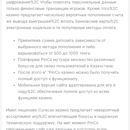
шифрования%2C чтобы помогать персональные данные
только финансовые транзакции игроков. Кроме того%2C
казино предлагает несколько вероятных пополнения счета
же вывода выигрышей%2C вплоть банковские карты%2C
электронные кошельки и те популярные методы оплата.
Приемлема сумма депозита зависимости от
выбранного метода пополнения и либо
варьироваться от 500 до 1000 тенге.
Платформа PinCo мутуара множество различных
бонусов для своих пользователей в Казахстане.
После этого в” “PinCo казино можно было получить
полный доступ к функционалу.
Мобильная версия сайта адаптирована для игр и
ходу%2C обеспечивая полное доступ ко всем
функциям казино.
Имел лицензию Curacao казино предлагает невероятный
ассортимент игр%2C впечатляющие бонусы и надежную
техническую поддержку. На миг момент PinCo
официальному сайт уже запущен и доступен всем