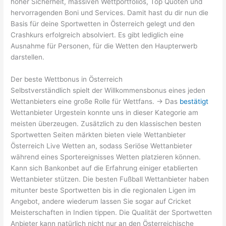
hoher Sicherheit, massiven Wettportfolios, Top Quoten und
hervorragenden Boni und Services. Damit hast du dir nun die
Basis für deine Sportwetten in Österreich gelegt und den
Crashkurs erfolgreich absolviert. Es gibt lediglich eine
Ausnahme für Personen, für die Wetten den Haupterwerb
darstellen.
Der beste Wettbonus in Österreich
Selbstverständlich spielt der Willkommensbonus eines jeden
Wettanbieters eine große Rolle für Wettfans. → Das
bestätigt
Wettanbieter Urgestein konnte uns in dieser Kategorie am
meisten überzeugen. Zusätzlich zu den klassischen besten
Sportwetten Seiten märkten bieten viele Wettanbieter
Österreich Live Wetten an, sodass Seriöse Wettanbieter
während eines Sportereignisses Wetten platzieren können.
Kann sich Bankonbet auf die Erfahrung einiger etablierten
Wettanbieter stützen. Die besten Fußball Wettanbieter haben
mitunter beste Sportwetten bis in die regionalen Ligen im
Angebot, andere wiederum lassen Sie sogar auf Cricket
Meisterschaften in Indien tippen. Die Qualität der Sportwetten
Anbieter kann natürlich nicht nur an den Österreichische