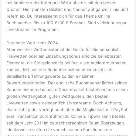
bei Anbietern der Kategorie Wettanbieter mit den besten
Quoten: Hier punkten BildBet und Neobet auf ganzer Linie und
liefern ab. Du interessierst dich für das Thema Online
Buchmacher. Bis zu 100 €+10 € Freebet. Sind vielleicht sogar
Livestreams im Programm.
Deutsche Wettlizenz 2024
Aber welcher Wettanbieter ist der Beste für Sie persönlich.
Freiwetten oder ein Einzahlungsbonus sind die beliebtesten
Elemente, die Sie gleichzeitig bei fast allen Anbietern erhalten
können. Mit unseren Berichten bekommt ihr zusätzlich
detaillierte Erfahrungswerte zu den einzelnen
Bewertungskriterien. Der englische Buchmacher liefert seinen
Kunden einfach das beste Gesamtpaket bestehend aus einem
großen Wettangebot, guten Wettquoten, den besten
Livewetten sowie gelegentlich Livestreams. Doch Achtung,
denn nicht jeder verfügt auch über die Möglichkeit mit PayPal
eine Transaktion durchführen zu können. Tipwin kann bereits
seit dem Jahr 2011 im deutschsprachigen Raum überzeugen.
Idealerweise sollten die verschiedenen Funktionen der