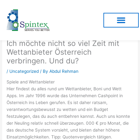
Skip
to
content
Ich möchte nicht so viel Zeit mit
Wettanbieter Österreich
verbringen. Und du?
/
Uncategorized
/ By
Abdul Rehman
Spiele and Wettanbieter
Hier findest du alles rund um Wettanbieter, Boni und Wett
Apps. Im Jahr 1996 wurde das Unternehmen Cashpoint in
Österreich ins Leben gerufen. Es ist daher ratsam,
verantwortungsbewusst zu wetten und ein Budget
festzulegen, das du auch entbehren kannst. Auch uns konnte
der Neuling relativ schnell überzeugen. 000 € pro Monat, die
das deutsche System vorsieht, und bieten daher höhere
Einsatzmöglichkeiten. Tipp: Quotenvergleich tätigen.