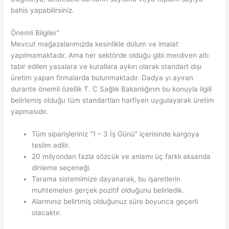
bahis yapabilirsiniz.
Önemli Bilgiler”
Mevcut mağazalarımızda kesinlikle dolum ve imalat
yapılmamaktadır. Ama her sektörde olduğu gibi merdiven altı
tabir edilen yasalara ve kurallara aykırı olarak standart dışı
üretim yapan firmalarda bulunmaktadır. Dadya yı ayıran
durante önemli özellik T. C Sağlık Bakanlığının bu konuyla ilgili
belirlemiş olduğu tüm standartları harfiyen uygulayarak üretim
yapmasıdır.
Tüm siparişleriniz “1 – 3 İş Günü” içerisinde kargoya
teslim edilir.
20 milyondan fazla sözcük ve anlamı üç farklı aksanda
dinleme seçeneği.
Tarama sistemimize dayanarak, bu işaretlerin
muhtemelen gerçek pozitif olduğunu belirledik.
Alarmınız belirtmiş olduğunuz süre boyunca geçerli
olacaktır.