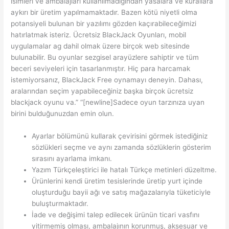
isimleri ve ambalajları kullanılmadığından yasalara ve kurallara
aykırı bir üretim yapılmamaktadır. Bazen kötü niyetli olma
potansiyeli bulunan bir yazılımı gözden kaçırabileceğimizi
hatırlatmak isteriz. Ücretsiz BlackJack Oyunları, mobil
uygulamalar ag dahil olmak üzere birçok web sitesinde
bulunabilir. Bu oyunlar sezgisel arayüzlere sahiptir ve tüm
beceri seviyeleri için tasarlanmıştır. Hiç para harcamak
istemiyorsanız, BlackJack Free oynamayı deneyin. Dahası,
aralarından seçim yapabileceğiniz başka birçok ücretsiz
blackjack oyunu va.” “[newline]Sadece oyun tarzınıza uyan
birini bulduğunuzdan emin olun.
Ayarlar bölümünü kullarak çevirisini görmek istediğiniz
sözlükleri seçme ve aynı zamanda sözlüklerin gösterim
sırasını ayarlama imkanı.
Yazım Türkçeleştirici ile hatalı Türkçe metinleri düzeltme.
Ürünlerini kendi üretim tesislerinde üretip yurt içinde
oluşturduğu bayii ağı ve satış mağazalarıyla tüketiciyle
buluşturmaktadır.
İade ve değişimi talep edilecek ürünün ticari vasfını
yitirmemiş olması, ambalajının korunmuş, aksesuar ve