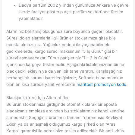
Dadya parfüm 2002 yılından günümüze Ankara ve çevre
illerde faaliyet gösterip açık parfüm sektöründe üretim
yapmaktadır.
Alarmınız belirtmiş olduğunuz süre boyunca geçerli olacaktır.
Süresi dolan alarmlarla ilgili ürünler stoklarımıza girse bile
eposta almazsınız. Yoğunluk nedeni ile yaşanabilecek
gecikmelerde, kargo süreci maksimum “5 İş Günü” gibi bir
süreyi aşmayacaktır. Tüm siparişleriniz “1 – 3 İş Günü”
içerisinde kargoya teslim edilir. Aşağıdaki listelerinizden birine
blackjack’ı ekleyin ya da yeni bir tane yaratın. Karşılaştığınız
herhangi bir sorunu işaretlediğinizde, Softonic buna mümkün
olan en kısa sürede yanıt verecektir
maritbet promosyon kodu
.
Blackjack (free) Için Alternatifler
Bu ürün stoklarımıza girdiğinde otomatik olarak bir eposta
alacaksınız empieza ardından bu stok alarmınız kendi kendine
silinecektir. Seçtiğiniz ürünlerin tamamı “doremusic Sevkiyat
Ekibi” ya da anlaşmalı olduğumuz kargo şirketi olan “Aras
Kargo” garantisi ile adresinize teslim edilecektir. Bir anti-virüs