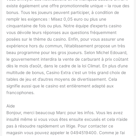
existe également une offre promotionnelle unique – la roue des
bonus. Tous les joueurs peuvent participer, à condition de
remplir les exigences : Misez 0,05 euro ou plus une
cinquantaine de fois ou plus. Notre équipe d’experts casino
vous dévoile leurs réponses aux questions fréquemment
posées sur le thème du casino. Enfin, pour vous assurer une
expérience hors du commun, l’établissement propose un très
beau programme pour les gros joueurs. Selon Michel Edouard,
le gouvernement interdira la vente de carburant à prix coûtant
dès le mois d’août, dans le cadre de la loi Climat. En plus d’une
multitude de bonus, Casino Extra c’est un très grand choix de
tables de jeu et d’autres moyens de divertissement. Cela
signifie aussi que le casino est entièrement adapté aux
francophones.
Aide
Bonjour, merci beaucoup Marc pour les infos. Vous les avez
insulté même si vous vous êtes ensuite excusés et cela n’aide
pas à résoudre rapidement un litige. Pour contacter ce
magasin vous pouvez appeler le 0494519400. Comme je l’ai