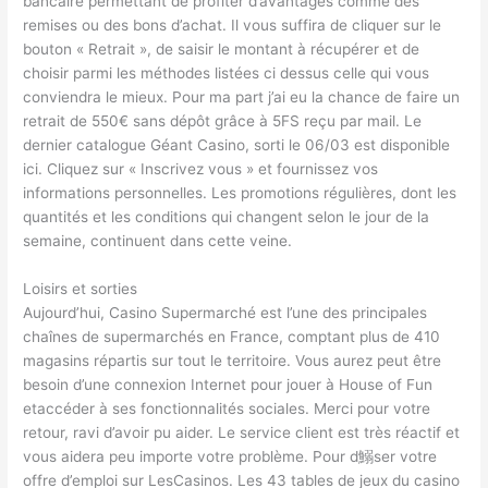
bancaire permettant de profiter d’avantages comme des
remises ou des bons d’achat. Il vous suffira de cliquer sur le
bouton « Retrait », de saisir le montant à récupérer et de
choisir parmi les méthodes listées ci dessus celle qui vous
conviendra le mieux. Pour ma part j’ai eu la chance de faire un
retrait de 550€ sans dépôt grâce à 5FS reçu par mail. Le
dernier catalogue Géant Casino, sorti le 06/03 est disponible
ici. Cliquez sur « Inscrivez vous » et fournissez vos
informations personnelles. Les promotions régulières, dont les
quantités et les conditions qui changent selon le jour de la
semaine, continuent dans cette veine.
Loisirs et sorties
Aujourd’hui, Casino Supermarché est l’une des principales
chaînes de supermarchés en France, comptant plus de 410
magasins répartis sur tout le territoire. Vous aurez peut être
besoin d’une connexion Internet pour jouer à House of Fun
etaccéder à ses fonctionnalités sociales. Merci pour votre
retour, ravi d’avoir pu aider. Le service client est très réactif et
vous aidera peu importe votre problème. Pour d鰯ser votre
offre d’emploi sur LesCasinos. Les 43 tables de jeux du casino