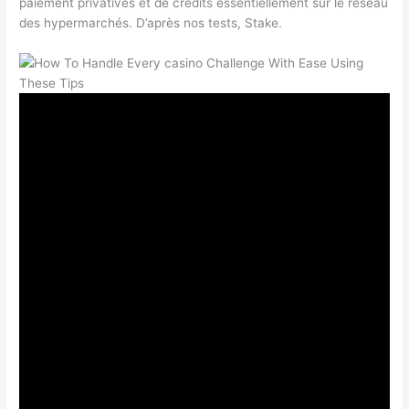
paiement privatives et de crédits essentiellement sur le réseau
des hypermarchés. D’après nos tests, Stake.