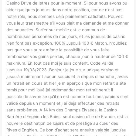
Casino Drive de Istres pour le moment. Si pour nous avons pu
aider quelques joueurs dans notre position, car ce n’est pas
notre rôle, nous sommes déjà pleinement satisfaits. Pouvez
vous leur transmettre s’il vous plait ma demande et me donner
des nouvelles. Surfer sur mobile est le commun de
nombreuses personnes de nos jours, et les joueurs de casino
n’en font pas exception. 100% Jusqu’à 100 € Match. N’oubliez
pas que vous aurez même la possibilité de vous faire
rembourser vos gains perdus, chaque jour, à hauteur de 100 €
maximum. En tout cas moi je suis content. Code valide
jusqu’au 19/03/2023. Bonjour je joue sur unique casino et
jusqu’à maintenant aucun soucis et la depuis dimanche j avais
un retrait en cours et hier je m aperçois que mon retrait a été
remis pour moi joué jai redemander mon retrait serait il
possible de savoir se qu’il en est comme tout mes papiers sont
validé depuis un moment et j ai deja effectuer des retraits
sans problèmes. A 14 km des Champs Elysées, le Casino
Barrière d’Enghien les Bains, seul casino d’Ile de France, est la
nouvelle destination de loisirs et de prestige au cœur des
Rives d’Enghien. Ce bon d’achat sera ensuite valable jusqu’au