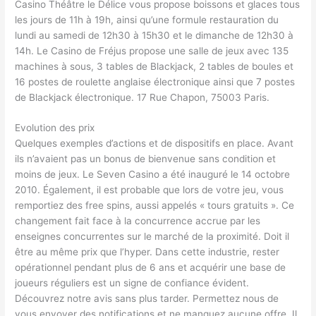
Casino Théâtre le Délice vous propose boissons et glaces tous
les jours de 11h à 19h, ainsi qu’une formule restauration du
lundi au samedi de 12h30 à 15h30 et le dimanche de 12h30 à
14h. Le Casino de Fréjus propose une salle de jeux avec 135
machines à sous, 3 tables de Blackjack, 2 tables de boules et
16 postes de roulette anglaise électronique ainsi que 7 postes
de Blackjack électronique. 17 Rue Chapon, 75003 Paris.
Evolution des prix
Quelques exemples d’actions et de dispositifs en place. Avant
ils n’avaient pas un bonus de bienvenue sans condition et
moins de jeux. Le Seven Casino a été inauguré le 14 octobre
2010. Également, il est probable que lors de votre jeu, vous
remportiez des free spins, aussi appelés « tours gratuits ». Ce
changement fait face à la concurrence accrue par les
enseignes concurrentes sur le marché de la proximité. Doit il
être au même prix que l’hyper. Dans cette industrie, rester
opérationnel pendant plus de 6 ans et acquérir une base de
joueurs réguliers est un signe de confiance évident.
Découvrez notre avis sans plus tarder. Permettez nous de
vous envoyer des notifications et ne manquez aucune offre. Il