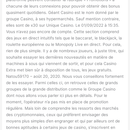
chacune de leurs connexions pour pouvoir obtenir des bonus
quasiment quotidiens. Géant Casino est le nom donné par le
groupe Casino, à ses hypermarchés. Sauf mention contraire,
elles sont de x30 sur Unique Casino. Le 01/09/2022 à 15:35.
Vous n’avez pas encore de compte. Cette section comprend
des jeux en direct intuitifs tels que le baccarat, le blackjack, la
roulette européenne ou le Monopoly Live en direct. Pour cela,
rien de plus simple. Il y a de nombreux joueurs, à juste titre, qui
souhaite essayer les dernières nouveautés en matière de
machines à sous qui viennent de sortir, et pour cela Casino
Extra met bien sûr à disposition de tous, les jeux gratuits.
Natou59170 – août 20, 2020. Nous vous conseillons fortement
de les essayer. Parmi celles ci, on retrouve celles de grands
groupes de la grande distribution comme le Groupe Casino
dont nous allons vous parler ici plus en détails. Pour le
moment, l’opérateur n’a pas mis en place de promotion
régulière. Mais loin de comprendre les ressorts des marchés
des cryptomonnaies, ceux qui préfèrent envisager des
moyens plus simples d’en engranger et qui par ailleurs ont de
bonnes aptitudes à certains jeux de casino, s’inscrivent en