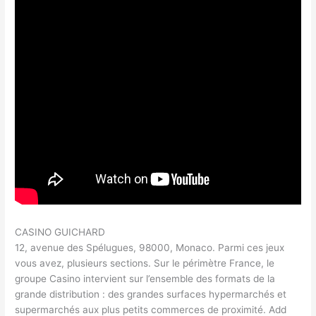
CASINO GUICHARD
12, avenue des Spélugues, 98000, Monaco. Parmi ces jeux
vous avez, plusieurs sections. Sur le périmètre France, le
groupe Casino intervient sur l’ensemble des formats de la
grande distribution : des grandes surfaces hypermarchés et
supermarchés aux plus petits commerces de proximité. Add