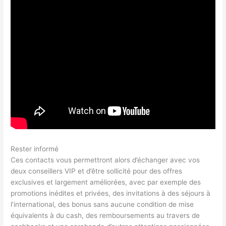
Rester informé
Ces contacts vous permettront alors d’échanger avec vos
deux conseillers VIP et d’être sollicité pour des offres
exclusives et largement améliorées, avec par exemple des
promotions inédites et privées, des invitations à des séjours à
l’international, des bonus sans aucune condition de mise
équivalents à du cash, des remboursements au travers de