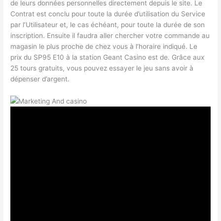
de leurs données personnelles directement depuis le site. Le
Contrat est conclu pour toute la durée d’utilisation du Service
par l’Utilisateur et, le cas échéant, pour toute la durée de son
inscription. Ensuite il faudra aller chercher votre commande au
magasin le plus proche de chez vous à l’horaire indiqué. Le
prix du SP95 E10 à la station Geant Casino est de. Grâce aux
25 tours gratuits, vous pouvez essayer le jeu sans avoir à
dépenser d’argent.