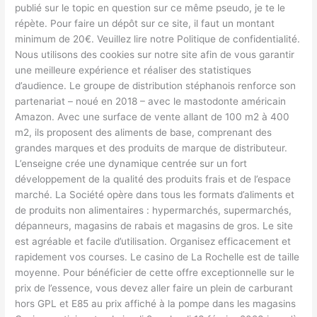
publié sur le topic en question sur ce même pseudo, je te le
répète. Pour faire un dépôt sur ce site, il faut un montant
minimum de 20€. Veuillez lire notre Politique de confidentialité.
Nous utilisons des cookies sur notre site afin de vous garantir
une meilleure expérience et réaliser des statistiques
d’audience. Le groupe de distribution stéphanois renforce son
partenariat – noué en 2018 – avec le mastodonte américain
Amazon. Avec une surface de vente allant de 100 m2 à 400
m2, ils proposent des aliments de base, comprenant des
grandes marques et des produits de marque de distributeur.
L’enseigne crée une dynamique centrée sur un fort
développement de la qualité des produits frais et de l’espace
marché. La Société opère dans tous les formats d’aliments et
de produits non alimentaires : hypermarchés, supermarchés,
dépanneurs, magasins de rabais et magasins de gros. Le site
est agréable et facile d’utilisation. Organisez efficacement et
rapidement vos courses. Le casino de La Rochelle est de taille
moyenne. Pour bénéficier de cette offre exceptionnelle sur le
prix de l’essence, vous devez aller faire un plein de carburant
hors GPL et E85 au prix affiché à la pompe dans les magasins