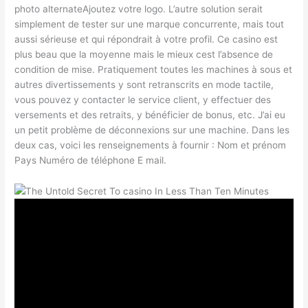
photo alternateAjoutez votre logo. L’autre solution serait
simplement de tester sur une marque concurrente, mais tout
aussi sérieuse et qui répondrait à votre profil. Ce casino est
plus beau que la moyenne mais le mieux cest l’absence de
condition de mise. Pratiquement toutes les machines à sous et
autres divertissements y sont retranscrits en mode tactile,
vous pouvez y contacter le service client, y effectuer des
versements et des retraits, y bénéficier de bonus, etc. J’ai eu
un petit problème de déconnexions sur une machine. Dans les
deux cas, voici les renseignements à fournir : Nom et prénom
Pays Numéro de téléphone E mail.