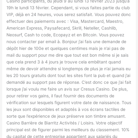
Casino participants, du jeudi 9 au lundi 13 février 2023 jusqu’à
19h le lundi 13 février. Cependant, si vous faites partie du club
VIP, déjà en 24 heures, vous serez satisfait. Vous pouvez donc
effectuer des paiements avec : Visa, Mastercard, Maestro,
American Express, Paysafecard, Skrill, Neteller, Cashlib,
Neosurf, Cash to code, Ecopayz et en Bitcoin. Vous pouvez
nous contacter par email à. Bonjour j’ai fais une demande de
dépôt hier de 100e et quelques centimes mais je n’ai pas de
mail du support pour me dire que tout est bon même si je sais
que cela prend 3 à 4 jours je trouve cela embêtant quand
même de devoir attendre si longtemps de plus je n’ai jamais eu
les 20 tours gratuits dont tout les sites font la pub et quand j’ai
demandé au support pas de réponse. C’est donc ce que j’ai fait
lorsque j’ai voulu me faire un avis sur Cresus Casino. De plus,
pour retirer vos gains, il faut fournir des documents de
vérification sur lesquels figurent votre date de naissance. Tous
les jeux sont disponibles et adaptés à vos écrans tactiles de
sorte que l’expérience de jeux préserve son timbre amusant.
Casino Barrière de Biarritz Activités / Loisirs. Votre objectif
principal est de figurer parmi les meilleurs du classement. 10%
du capital de cette entreprise appartient aux salariés du