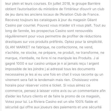
leur plein et leurs courses. En juillet 2018, le groupe Barrière
obtient l’autorisation du ministère de l’Intérieur d’ouvrir un club
de jeu dans les anciens locaux de l’Aviation Club de France.
Recevez toujours les catalogues à jour du magasin Géant
Casino par courriel. Pouvez vous m’aider s’il vous plaît. Tout au
long de l’année, les prospectus Casino sont renouvelés
régulièrement pour vous permettre de profiter de réductions
drastiques sur vos produits préférés. Optez pour la simplicité.
GLAN’ MARKET ne fabrique, ne confectionne, ne vend,
n’achète, ne stocke, ne prépare, ne produit, ne transforme, ne
marque, n’emballe, ne livre ni ne manipule les Produits. J ai
gagné 1000 e sur casino unique je n ai jamais reçu l argent
impossible de les joindre j ai adressé tous les documents
necessaires je les ai eu une fois en chat il vous raconte qu un
virement sera fait le lendemain mais rien. Choisissez votre
horaire pour réserver votre e ticket. Si vous aimez ce
commerce, pensez à laisser votre avis ou un commentaire afin
d’aider les futurs clients et de faire la promo de ce magasin,
Votez pour lui. La Riviera Casino est un site 100% fiable et
sécurisé qui offre aux joueurs des paiements et une sécurité