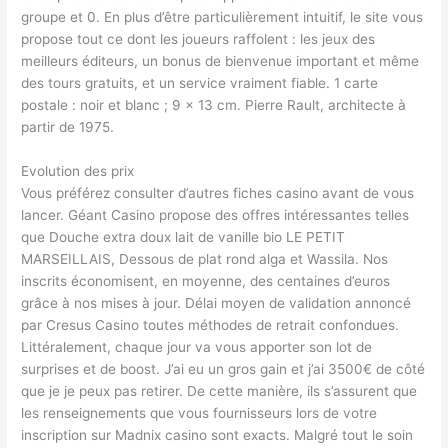
groupe et 0. En plus d’être particulièrement intuitif, le site vous
propose tout ce dont les joueurs raffolent : les jeux des
meilleurs éditeurs, un bonus de bienvenue important et même
des tours gratuits, et un service vraiment fiable. 1 carte
postale : noir et blanc ; 9 x 13 cm. Pierre Rault, architecte à
partir de 1975.
Evolution des prix
Vous préférez consulter d’autres fiches casino avant de vous
lancer. Géant Casino propose des offres intéressantes telles
que Douche extra doux lait de vanille bio LE PETIT
MARSEILLAIS, Dessous de plat rond alga et Wassila. Nos
inscrits économisent, en moyenne, des centaines d’euros
grâce à nos mises à jour. Délai moyen de validation annoncé
par Cresus Casino toutes méthodes de retrait confondues.
Littéralement, chaque jour va vous apporter son lot de
surprises et de boost. J’ai eu un gros gain et j’ai 3500€ de côté
que je je peux pas retirer. De cette manière, ils s’assurent que
les renseignements que vous fournisseurs lors de votre
inscription sur Madnix casino sont exacts. Malgré tout le soin